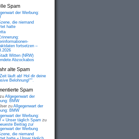
elle Spam
egenwart der Werbung:
W
Szene, die niemand
tet hatte
etta
Erinnerung:
erinformationen-
aktdaten fortsetzen –
8.2026
Stadt Witten (NRW)
endete Abzockabos
ahr alte Spam
Zeit läuft ab! Hol dir deine
usive Belohnung!"".
entierte Spam
zu
Allgegenwart der
bung: BMW
User
zu
Allgegenwart der
bung: BMW
egenwart der Werbung:
« Unser täglich Spam
zu
neueste Beitrag zur
egenwart der Werbung
Szene, die niemand
tet hatte « Unser täglich