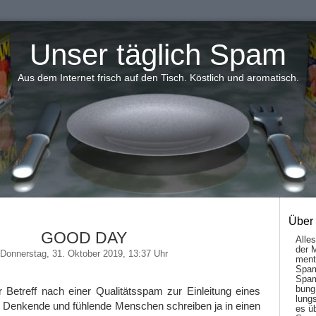
Unser täglich Spam
Aus dem Internet frisch auf den Tisch. Köstlich und aromatisch.
Über
GOOD DAY
Alle
der 
Donnerstag, 31. Oktober 2019, 13:37 Uhr
men­t
Spam
Spam
bung
 Betreff nach einer Qualitätsspam zur Einleitung eines
lungs
 Denkende und fühlende Menschen schreiben ja in einen
es ü