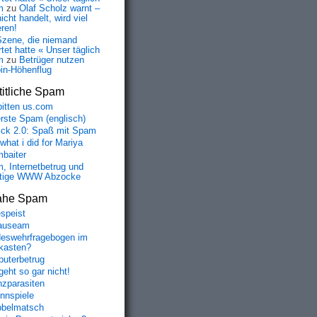
m
zu
Olaf Scholz warnt –
icht handelt, wird viel
eren!
Szene, die niemand
tet hatte « Unser täglich
m
zu
Betrüger nutzen
oin-Höhenflug
itliche Spam
bitten us.com
erste Spam (englisch)
fick 2.0: Spaß mit Spam
 what i did for Mariya
baiter
, Internetbetrug und
tige WWW Abzocke
ahe Spam
speist
auseam
eswehrfragebogen im
fkasten?
uterbetrug
geht so gar nicht!
nzparasiten
nnspiele
belmatsch