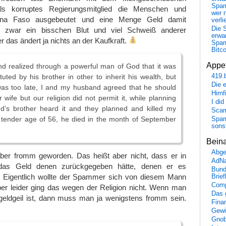
Spa
s korruptes Regierungsmitglied die Menschen und
wer n
kina Faso ausgebeutet und eine Menge Geld damit
verli
Die 
 zwar ein bisschen Blut und viel Schweiß anderer
erwar
 das ändert ja nichts an der Kaufkraft.
Spa
Bitc
Appet
d realized through a powerful man of God that it was
ituted by his brother in other to inherit his wealth, but
419.
Die 
was too late, I and my husband agreed that he should
Hirn
 wife but our religion did not permit it, while planning
I did
d’s brother heard it and they planned and killed my
Scam
 tender age of 56, he died in the month of September
Spam
sons
Bein
Abge
aber fromm geworden. Das heißt aber nicht, dass er in
AdN
 das Geld denen zurückgegeben hätte, denen er es
Bund
Eigentlich wollte der Spammer sich von diesem Mann
Brie
Comp
ber leider ging das wegen der Religion nicht. Wenn man
Das 
geldgeil ist, dann muss man ja wenigstens fromm sein.
Fina
Gewi
Gnob