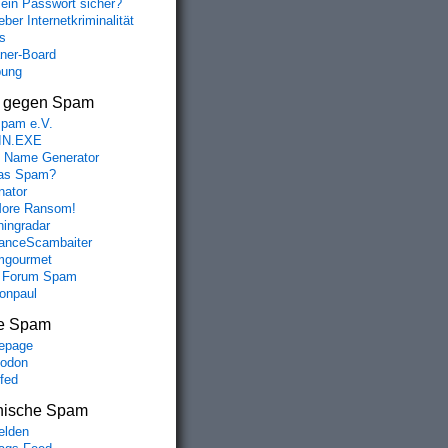
mein Passwort sicher?
ber Internetkriminalität
s
aner-Board
bung
s gegen Spam
spam e.V.
IN.EXE
 Name Generator
das Spam?
nator
ore Ransom!
hingradar
nceScambaiter
mgourmet
 Forum Spam
fonpaul
e Spam
epage
odon
lfed
nische Spam
lden