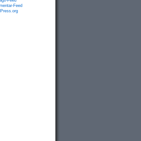
rags-Feed
entar-Feed
Press.org