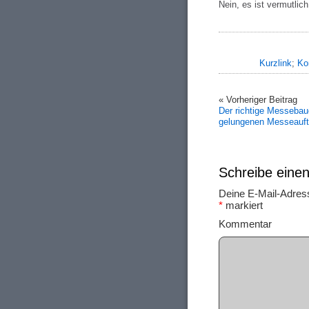
Nein, es ist vermutlic
Kurzlink
;
Ko
« Vorheriger Beitrag
Der richtige Messebau
gelungenen Messeauftr
Schreibe ein
Deine E-Mail-Adresse
*
markiert
Ko