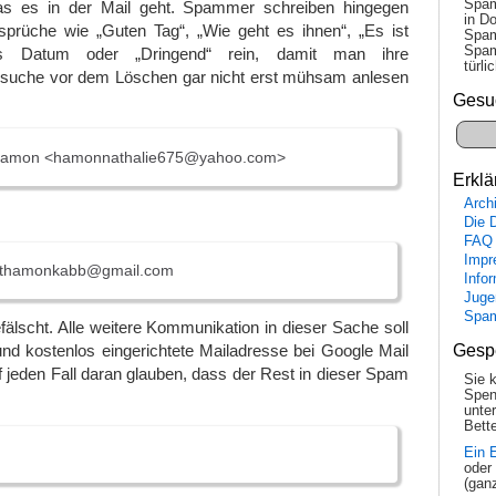
Spam
was es in der Mail geht. Spammer schreiben hingegen
in Do
sprüche wie „Guten Tag“, „Wie geht es ihnen“, „Es ist
Spam
Spam
as Datum oder „Dringend“ rein, damit man ihre
tür­l
suche vor dem Löschen gar nicht erst mühsam anlesen
Gesu
Hamon <hamonnathalie675@yahoo.com>
Erklä
Arch
Die 
FAQ
Impr
thamonkabb@gmail.com
Info
Juge
Spa
fälscht. Alle weitere Kommunikation in dieser Sache soll
Gesp
nd kostenlos eingerichtete Mailadresse bei Google Mail
uf jeden Fall daran glauben, dass der Rest in dieser Spam
Sie 
Spen
unte
Bette
Ein 
oder
(gan