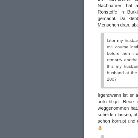
Nachnamen hat al
Rohstoffe in Bur
gemacht. Da klebt
Menschen dran, aber
later my husban
evil course inst
before then it 
remarry another
this my husban
husband at the
2007
Irgendwann ist er 
aufrichtiger Reue
weggenommen hat. 
scheiden lassen, a
schon korrupt und 