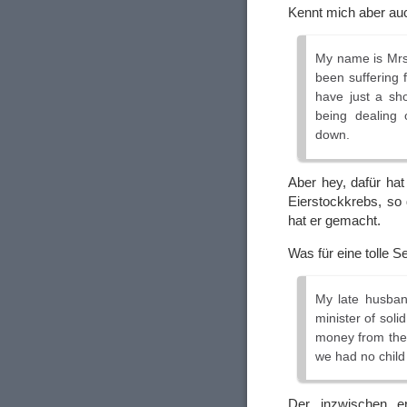
Kennt mich aber auc
My name is Mrs
been suffering 
have just a sho
being dealing 
down.
Aber hey, dafür ha
Eierstockkrebs, so 
hat er gemacht.
Was für eine tolle S
My late husban
minister of soli
money from the 
we had no child
Der inzwischen er