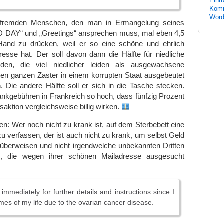
Eint
Komm
Word
 fremden Menschen, den man in Ermangelung seines
DAY“ und „Greetings“ ansprechen muss, mal eben 4,5
Hand zu drücken, weil er so eine schöne und ehrlich
esse hat. Der soll davon dann die Hälfte für niedliche
den, die viel niedlicher leiden als ausgewachsene
den ganzen Zaster in einem korrupten Staat ausgebeutet
 Die andere Hälfte soll er sich in die Tasche stecken.
ankgebühren in Frankreich so hoch, dass fünfzig Prozent
nsaktion vergleichsweise billig wirken.
gen: Wer noch nicht zu krank ist, auf dem Sterbebett eine
zu verfassen, der ist auch nicht zu krank, um selbst Geld
 überweisen und nicht irgendwelche unbekannten Dritten
n, die wegen ihrer schönen Mailadresse ausgesucht
mmediately for further details and instructions since I
mes of my life due to the ovarian cancer disease.