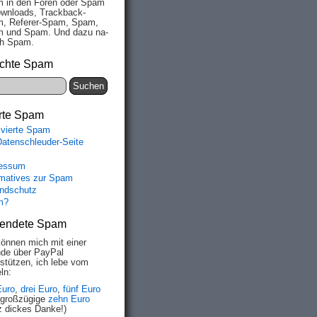
 in den Fo­ren oder Spam
wn­loads, Track­back-
, Re­fe­rer-Spam, Spam,
 und Spam. Und da­zu na­
ich Spam.
chte Spam
rte Spam
ivierte Spam
Datenschleuder-Seite
essum
rmatives zur Spam
ndschutz
m?
endete Spam
können mich mit einer
de über PayPal
rstützen, ich lebe vom
ln:
Euro
,
drei Euro
,
fünf Euro
 großzügige
zehn Euro
z dickes Danke!)