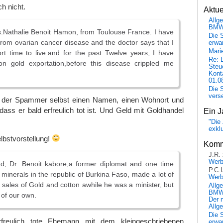
h nicht.
Aktu
Allg
BM
.Nathalie Benoit Hamon, from Toulouse France. I have
Die 
from ovarian cancer disease and the doctor says that I
erwar
Mari
rt time to live.and for the past Twelve years, I have
Re: 
on gold exportation,before this disease crippled me
Steu
Kont
01.0
Die 
vers
t der Spammer selbst einen Namen, einen Wohnort und
dass er bald erfreulich tot ist. Und Geld mit Goldhandel
Ein J
"Die 
exkl
elbstvorstellung!
Komm
J.R.
Wer
d, Dr. Benoit kabore,a former diplomat and one time
P.C.
d minerals in the republic of Burkina Faso, made a lot of
Wer
sales of Gold and cotton awhile he was a minister, but
Allg
BMW 
 of our own.
Der 
Allg
Die 
freulich tote Ehemann mit dem kleingeschriebenen
erwar