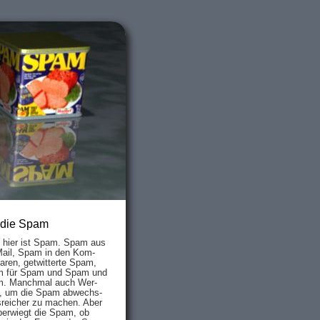
 die Spam
s hier ist Spam. Spam aus
Mail, Spam in den Kom­
aren, ge­twit­ter­te Spam,
 für Spam und Spam und
. Manch­mal auch Wer­
, um die Spam ab­wechs­
­reich­er zu mach­en. Aber
ber­wiegt die Spam, ob