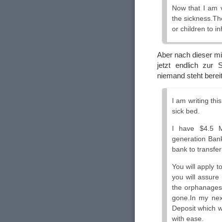
Now that I am v
the sickness.The
or children to i
Aber nach dieser m
jetzt endlich zur
niemand steht berei
I am writing th
sick bed.
I have $4.5 M
generation Bank
bank to transfer
You will apply t
you will assure
the orphanages 
gone.In my next
Deposit which w
with ease.