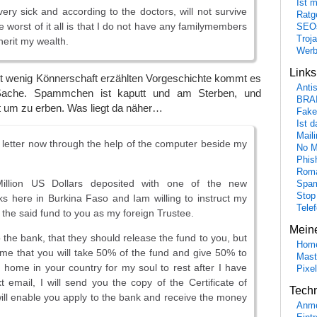
Ist 
ery sick and according to the doctors, will not survive
Ratge
 worst of it all is that I do not have any familymembers
SEO
Troj
nherit my wealth.
Wer
Link
it wenig Könnerschaft erzählten Vorgeschichte kommt es
Anti
 Sache. Spammchen ist kaputt und am Sterben, und
BRA
t um zu erben. Was liegt da näher…
Fake
Ist 
Maili
is letter now through the help of the computer beside my
No M
Phis
Roma
illion US Dollars deposited with one of the new
Spa
Stop
s here in Burkina Faso and Iam willing to instruct my
Tele
 the said fund to you as my foreign Trustee.
Mein
o the bank, that they should release the fund to you, but
Hom
 me that you will take 50% of the fund and give 50% to
Mast
home in your country for my soul to rest after I have
Pixe
 email, I will send you the copy of the Certificate of
Tech
ill enable you apply to the bank and receive the money
Anme