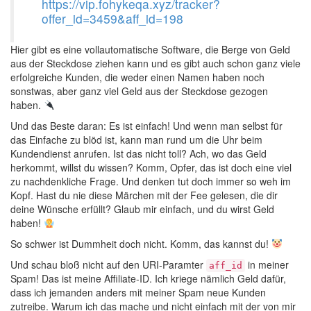
https://vip.fohykeqa.xyz/tracker?
offer_id=3459&aff_id=198
Hier gibt es eine vollautomatische Software, die Berge von Geld
aus der Steckdose ziehen kann und es gibt auch schon ganz viele
erfolgreiche Kunden, die weder einen Namen haben noch
sonstwas, aber ganz viel Geld aus der Steckdose gezogen
haben.
Und das Beste daran: Es ist einfach! Und wenn man selbst für
das Einfache zu blöd ist, kann man rund um die Uhr beim
Kundendienst anrufen. Ist das nicht toll? Ach, wo das Geld
herkommt, willst du wissen? Komm, Opfer, das ist doch eine viel
zu nachdenkliche Frage. Und denken tut doch immer so weh im
Kopf. Hast du nie diese Märchen mit der Fee gelesen, die dir
deine Wünsche erfüllt? Glaub mir einfach, und du wirst Geld
haben!
So schwer ist Dummheit doch nicht. Komm, das kannst du!
Und schau bloß nicht auf den URI-Paramter
in meiner
aff_id
Spam! Das ist meine Affiliate-ID. Ich kriege nämlich Geld dafür,
dass ich jemanden anders mit meiner Spam neue Kunden
zutreibe. Warum ich das mache und nicht einfach mit der von mir