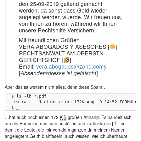
den 25-09-2019 geltend gemacht
werden, da sonst dass Geld wieder
angelegt werden wuerde. Wir freuen uns,
von Ihnen zu hören, während wir Ihnen
unsere Rechtshilfe Versichern.
Mit freundlichen Grüßen
VERA ABOGADOS Y ASESORES [
]
RECHTSANWALT AM OBERSTN
GERICHTSHOF [
]
Email:
vera.abogados@zoho.comy
[
Absenderadresse ist gefälscht
]
Aber das ist weitem nicht alles, denn diese Spam…
$ ls -lh *.pdf

-rw-rw-r-- 1 elias elias 172K Aug  9 14:52 FORMULAR.
…hat auch noch einen 172
KiB
großen Anhang. Es handelt sich
um ein Formular, das man ausfüllen und zurückfaxen [
] soll,
damit die Leute, die mir von dem ganzen „in meinem Namen
angelegtem Geld“ blahfaseln, auch wissen, wie ich überhaupt