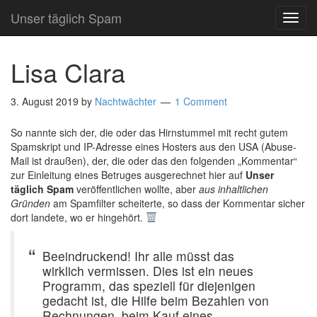
Unser täglich Spam
TOG
NAVI
Lisa Clara
3. August 2019
by
Nachtwächter
1 Comment
So nannte sich der, die oder das Hirnstummel mit recht gutem
Spamskript und IP-Adresse eines Hosters aus den USA (Abuse-
Mail ist draußen), der, die oder das den folgenden „Kommentar“
zur Einleitung eines Betruges ausgerechnet hier auf
Unser
täglich Spam
veröffentlichen wollte, aber
aus inhaltlichen
Gründen
am Spamfilter scheiterte, so dass der Kommentar sicher
dort landete, wo er hingehört.
Beeindruckend! Ihr alle müsst das
wirklich vermissen. Dies ist ein neues
Programm, das speziell für diejenigen
gedacht ist, die Hilfe beim Bezahlen von
Rechnungen, beim Kauf eines