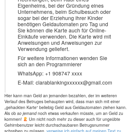
Eigenheims, bei der Gründung eines
Unternehmens, beim Schulbesuch oder
sogar bei der Erziehung ihrer Kinder
benötigen Geldautomaten pro Tag und
Sie können die Karte auch für Online-
Einkäufe verwenden. Die Karte wird mit
Anweisungen und Anweisungen zur
Verwendung geliefert.
Für weitere Informationen wenden Sie
sich an den Programmierer
WhatsApp: +1 908747 xxxx
E-Mail: clarablankingxxxxxx@gmail.com
Hier kann man Geld an jemanden bezahlen, der im weiteren
Verlauf des Betruges behaupten wird, dass man sich mit einer
„gehackten Karte“ beliebig Geld aus Geldautomaten ziehen kann.
Als ob
so jemand
noch etwas verkaufen müsste, um an Geld zu
kommen!
Um nicht noch mehr zu dieser auch für ungeübte
Gehirnbenutzer leicht durchschaubaren Betrugsnummer
schreiben zu müssen,
verweise ich einfach auf meinen Text zu