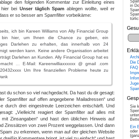
Spam
ablage den folgenden Kommentar zur Einleitung eines
in Do
 hier bei
Unser täglich Spam
ablegen wollte, weil er
Spam
Spam
 dass er so besser am Spamfilter vorbeikäme:
tür­l
Gesu
seits, ich bin Kareen Williams von Ally Financial Group
 bin hier, um Ihnen die Chance zu geben, ein
diges Darlehen zu erhalten, das innerhalb von 24
Erklä
igt werden kann. Keine andere Organisation arbeitet
rträgt Darlehen an Kunden. Ally Financial Group hat es
Arch
Die 
gemacht … E-Mail: Kareenwilliaxxxxxx @ gmail .com
FAQ
20432xxxx Um Ihre finanziellen Probleme heute zu
Impr
Dank
Info
Juge
Spa
st du schon so viel nachgedacht. Da hast du dir gesagt:
Gesp
t der Spamfilter auf offen angegebene Mailadressen“ und
se durch drei eingestreute Leerzeichen entschärft. Und
Sie 
Spen
sagt: „Vielleicht reagiert der Spamfilter auf alles mit
unte
 mit Zinsangaben“ und hast den üblichen Hinweis auf
Bette
und Zinssätzen von zwei Prozent weggelassen. Und dann
Ein 
: „Spam zu erkennen, wenn man auf der gleichen Website
oder
(gan
 dreißig Kommentare bringt, ist viel zu einfach“ und hast