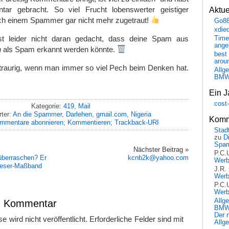
ar gebracht. So viel Frucht lobenswerter geistiger
Aktu
ich einem Spammer gar nicht mehr zugetraut!
Go8
xdie
t leider nicht daran gedacht, dass deine Spam aus
Time
ange
n
als Spam erkannt werden könnte.
best 
arou
 traurig, wenn man immer so viel Pech beim Denken hat.
Allg
BM
Ein J
cost
Kategorie:
419
,
Mail
ter:
An die Spammer
,
Darlehen
,
gmail.com
,
Nigeria
Komm
mmentare abonnieren
;
Kommentieren
;
Trackback-URI
Stadt
zu
D
Spa
Nächster Beitrag »
P.C.
überraschen? Er
kcnb2k@yahoo.com
Wer
 Leser-Maßband
J.R.
Wer
P.C.
Wer
Allg
en Kommentar
BMW 
Der 
 wird nicht veröffentlicht.
Erforderliche Felder sind mit
Allg