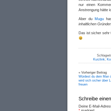
nur einen Komment
Anstrengung hätte 
Aber du
Mugu
has
inhaltlichen Gründe
Das ist sicher sehr
Schlagwör
Kurzlink
;
Ko
« Vorheriger Beitrag
Würdest du dein Man 
wird sich sicher über
freuen
Schreibe ein
Deine E-Mail-Adresse
*
markiert