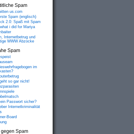
itliche Spam
bitten us.com
erste Spam (englisch)
fick 2.0: Spaß mit Spam
 what i did for Mariya
baiter
, Internetbetrug und
tige WWW Abzocke
ahe Spam
speist
auseam
eswehrfragebogen im
fkasten?
uterbetrug
geht so gar nicht!
nzparasiten
nnspiele
belmatsch
mein Passwort sicher?
ber Internetkriminalität
s
aner-Board
bung
s gegen Spam