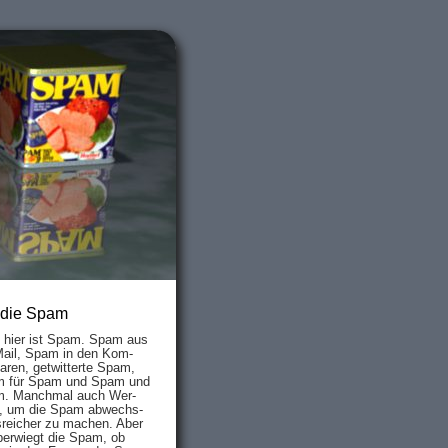
 die Spam
s hier ist Spam. Spam aus
Mail, Spam in den Kom­
aren, ge­twit­ter­te Spam,
 für Spam und Spam und
. Manch­mal auch Wer­
, um die Spam ab­wechs­
­reich­er zu mach­en. Aber
ber­wiegt die Spam, ob