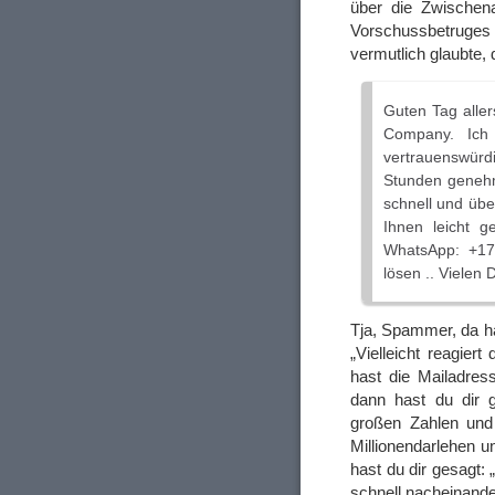
über die Zwischen
Vorschussbetruges
vermutlich glaubte,
Guten Tag aller
Company. Ich
vertrauenswür
Stunden genehm
schnell und übe
Ihnen leicht 
WhatsApp: +17
lösen .. Vielen 
Tja, Spammer, da ha
„Vielleicht reagier
hast die Mailadres
dann hast du dir ge
großen Zahlen und
Millionendarlehen 
hast du dir gesagt
schnell nacheinander