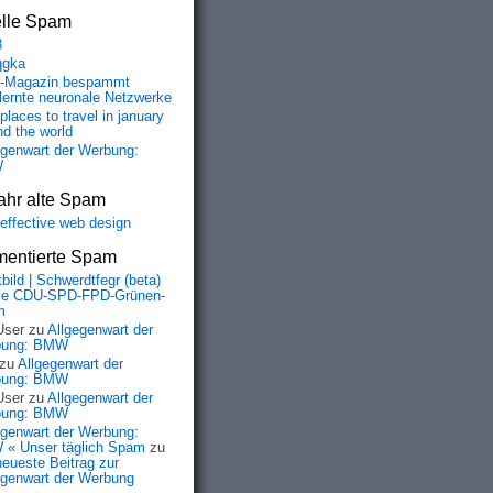
elle Spam
8
qgka
-Magazin bespammt
lernte neuronale Netzwerke
places to travel in january
nd the world
egenwart der Werbung:
W
ahr alte Spam
-effective web design
entierte Spam
bild | Schwerdtfegr (beta)
ie CDU-SPD-FPD-Grünen-
m
User
zu
Allgegenwart der
bung: BMW
zu
Allgegenwart der
bung: BMW
User
zu
Allgegenwart der
bung: BMW
egenwart der Werbung:
« Unser täglich Spam
zu
neueste Beitrag zur
egenwart der Werbung