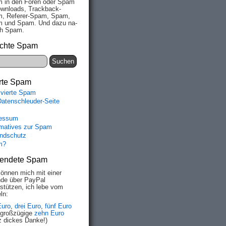
 in den Fo­ren oder Spam
wn­loads, Track­back-
, Re­fe­rer-Spam, Spam,
 und Spam. Und da­zu na­
ich Spam.
chte Spam
rte Spam
ivierte Spam
Datenschleuder-Seite
essum
rmatives zur Spam
ndschutz
m?
endete Spam
können mich mit einer
de über PayPal
rstützen, ich lebe vom
ln:
Euro
,
drei Euro
,
fünf Euro
 großzügige
zehn Euro
z dickes Danke!)