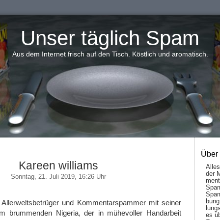
Unser täglich Spam
Aus dem Internet frisch auf den Tisch. Köstlich und aromatisch.
Über
Kareen williams
Alle
der 
Sonntag, 21. Juli 2019, 16:26 Uhr
men­t
Spam
Spam
bung
 Allerweltsbetrüger und Kommentarspammer mit seiner
lungs
m brummenden Nigeria, der in mühevoller Handarbeit
es ü