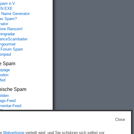
spam e.V.
IN.EXE
 Name Generator
das Spam?
nator
ore Ransom!
hingradar
nceScambaiter
mgourmet
 Forum Spam
fonpaul
e Spam
epage
odon
lfed
nische Spam
lden
rags-Feed
entar-Feed
Press.org
Close
g
)
er
Malvertising
verteilt wird, und Sie schützen sich selbst vor