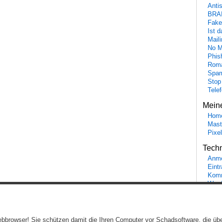
Anti
BRA
Fake
Ist 
Maili
No M
Phis
Roma
Spa
Stop
Tele
Mein
Hom
Mast
Pixe
Tech
Anme
Eint
Komm
Word
Ein genussvolles Blog von
Elias Schwerdtfeger
(
Lizenz
,
Datenschutzerklärun
 Webbrowser! Sie schützen damit die Ihren Computer vor Schadsoftware, die üb
Beiträge (RSS)
und
Kommentare (RSS)
.