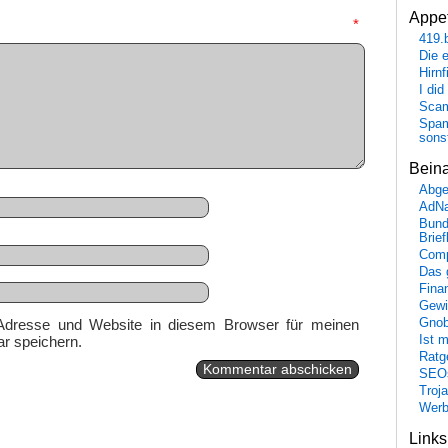
Appet
mmentar
*
419.
Die 
Hirn
I did
Scam
Spam
sons
Bein
Abge
AdN
Bund
Brie
Comp
Das 
Fina
Gewi
Gnob
Adresse und Website in diesem Browser für meinen
Ist 
r speichern.
Ratge
SEO
Troj
Wer
Link