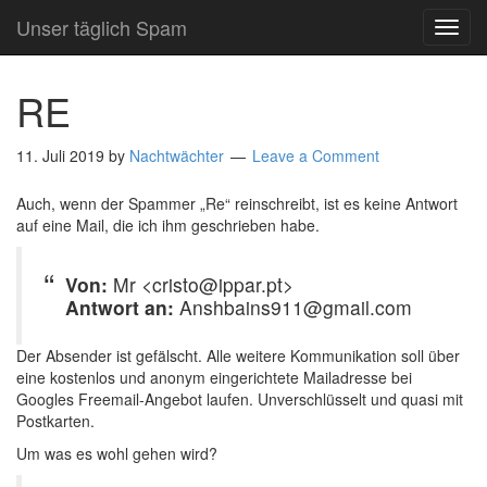
Unser täglich Spam
TOG
NAVI
RE
11. Juli 2019
by
Nachtwächter
Leave a Comment
Auch, wenn der Spammer „Re“ reinschreibt, ist es keine Antwort
auf eine Mail, die ich ihm geschrieben habe.
Von:
Mr <cristo@ippar.pt>
Antwort an:
Anshbains911@gmail.com
Der Absender ist gefälscht. Alle weitere Kommunikation soll über
eine kostenlos und anonym eingerichtete Mailadresse bei
Googles Freemail-Angebot laufen. Unverschlüsselt und quasi mit
Postkarten.
Um was es wohl gehen wird?