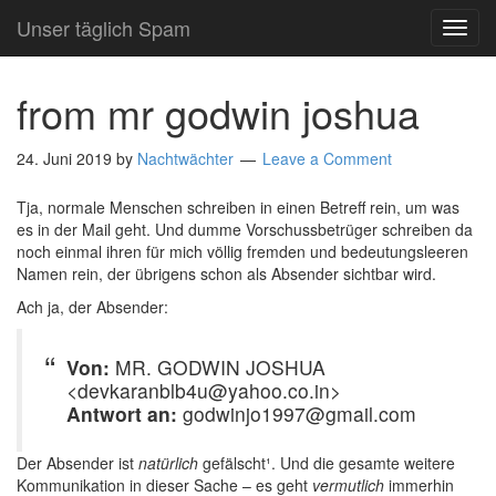
Unser täglich Spam
TOG
NAVI
from mr godwin joshua
24. Juni 2019
by
Nachtwächter
Leave a Comment
Tja, normale Menschen schreiben in einen Betreff rein, um was
es in der Mail geht. Und dumme Vorschussbetrüger schreiben da
noch einmal ihren für mich völlig fremden und bedeutungsleeren
Namen rein, der übrigens schon als Absender sichtbar wird.
Ach ja, der Absender:
Von:
MR. GODWIN JOSHUA
<devkaranblb4u@yahoo.co.in>
Antwort an:
godwinjo1997@gmail.com
Der Absender ist
natürlich
gefälscht¹. Und die gesamte weitere
Kommunikation in dieser Sache – es geht
vermutlich
immerhin