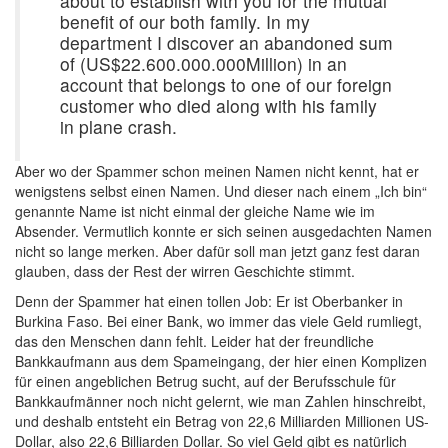
about to establish with you for the mutual
benefit of our both family. In my
department I discover an abandoned sum
of (US$22.600.000.000Million) in an
account that belongs to one of our foreign
customer who died along with his family
in plane crash.
Aber wo der Spammer schon meinen Namen nicht kennt, hat er
wenigstens selbst einen Namen. Und dieser nach einem „Ich bin“
genannte Name ist nicht einmal der gleiche Name wie im
Absender. Vermutlich konnte er sich seinen ausgedachten Namen
nicht so lange merken. Aber dafür soll man jetzt ganz fest daran
glauben, dass der Rest der wirren Geschichte stimmt.
Denn der Spammer hat einen tollen Job: Er ist Oberbanker in
Burkina Faso. Bei einer Bank, wo immer das viele Geld rumliegt,
das den Menschen dann fehlt. Leider hat der freundliche
Bankkaufmann aus dem Spameingang, der hier einen Komplizen
für einen angeblichen Betrug sucht, auf der Berufsschule für
Bankkaufmänner noch nicht gelernt, wie man Zahlen hinschreibt,
und deshalb entsteht ein Betrag von 22,6 Milliarden Millionen US-
Dollar, also 22,6 Billiarden Dollar. So viel Geld gibt es natürlich