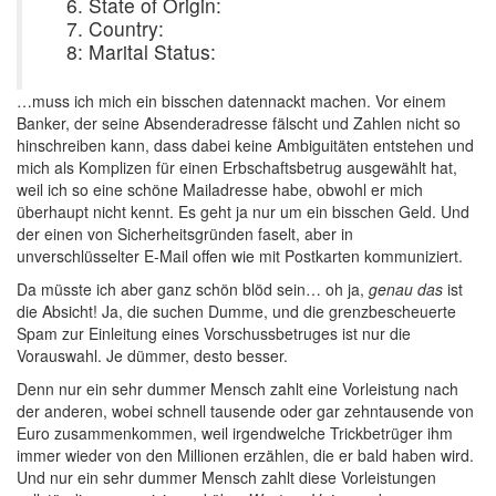
6. State of Origin:
7. Country:
8: Marital Status:
…muss ich mich ein bisschen datennackt machen. Vor einem
Banker, der seine Absenderadresse fälscht und Zahlen nicht so
hinschreiben kann, dass dabei keine Ambiguitäten entstehen und
mich als Komplizen für einen Erbschaftsbetrug ausgewählt hat,
weil ich so eine schöne Mailadresse habe, obwohl er mich
überhaupt nicht kennt. Es geht ja nur um ein bisschen Geld. Und
der einen von Sicherheitsgründen faselt, aber in
unverschlüsselter E-Mail offen wie mit Postkarten kommuniziert.
Da müsste ich aber ganz schön blöd sein… oh ja,
genau das
ist
die Absicht! Ja, die suchen Dumme, und die grenzbescheuerte
Spam zur Einleitung eines Vorschussbetruges ist nur die
Vorauswahl. Je dümmer, desto besser.
Denn nur ein sehr dummer Mensch zahlt eine Vorleistung nach
der anderen, wobei schnell tausende oder gar zehntausende von
Euro zusammenkommen, weil irgendwelche Trickbetrüger ihm
immer wieder von den Millionen erzählen, die er bald haben wird.
Und nur ein sehr dummer Mensch zahlt diese Vorleistungen