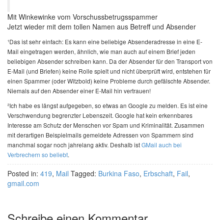
Mit Winkewinke vom Vorschussbetrugsspammer
Jetzt wieder mit dem tollen Namen aus Betreff und Absender
¹Das ist sehr einfach: Es kann eine beliebige Absenderadresse in eine E-
Mail eingetragen werden, ähnlich, wie man auch auf einem Brief jeden
beliebigen Absender schreiben kann. Da der Absender für den Transport von
E-Mail (und Briefen) keine Rolle spielt und nicht überprüft wird, entstehen für
einen Spammer (oder Witzbold) keine Probleme durch gefälschte Absender.
Niemals auf den Absender einer E-Mail hin vertrauen!
²Ich habe es längst aufgegeben, so etwas an Google zu melden. Es ist eine
Verschwendung begrenzter Lebenszeit. Google hat kein erkennbares
Interesse am Schutz der Menschen vor Spam und Kriminalität. Zusammen
mit derartigen Beispielmails gemeldete Adressen von Spammern sind
manchmal sogar noch jahrelang aktiv. Deshalb ist
GMail auch bei
Verbrechern so beliebt
.
Posted in:
419
,
Mail
Tagged:
Burkina Faso
,
Erbschaft
,
Fail
,
gmail.com
Schreibe einen Kommentar