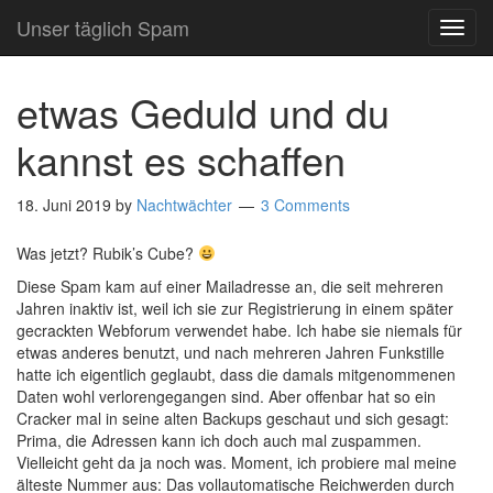
Unser täglich Spam
TOG
NAVI
etwas Geduld und du
kannst es schaffen
18. Juni 2019
by
Nachtwächter
3 Comments
Was jetzt? Rubik’s Cube?
Diese Spam kam auf einer Mailadresse an, die seit mehreren
Jahren inaktiv ist, weil ich sie zur Registrierung in einem später
gecrackten Webforum verwendet habe. Ich habe sie niemals für
etwas anderes benutzt, und nach mehreren Jahren Funkstille
hatte ich eigentlich geglaubt, dass die damals mitgenommenen
Daten wohl verlorengegangen sind. Aber offenbar hat so ein
Cracker mal in seine alten Backups geschaut und sich gesagt:
Prima, die Adressen kann ich doch auch mal zuspammen.
Vielleicht geht da ja noch was. Moment, ich probiere mal meine
älteste Nummer aus: Das vollautomatische Reichwerden durch