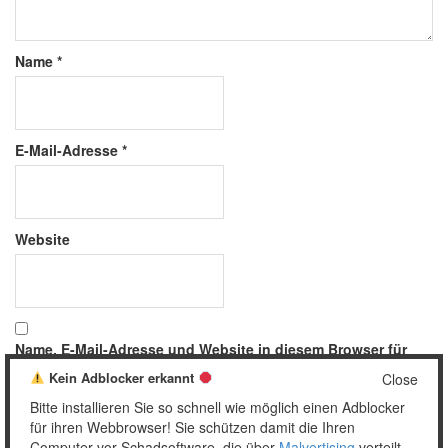
Name
*
E-Mail-Adresse
*
Website
Name, E-Mail-Adresse und Website in diesem Browser für
meinen nächsten Kommentar speichern.
Kein Adblocker erkannt
Close
Bitte installieren Sie so schnell wie möglich einen Adblocker
für ihren Webbrowser! Sie schützen damit die Ihren
Computer vor Schadsoftware, die über
Malvertising
verteilt