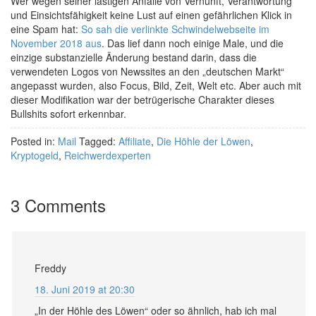
Wer wegen seiner lästigen Anfälle von Vernunft, Verantwortung
und Einsichtsfähigkeit keine Lust auf einen gefährlichen Klick in
eine Spam hat:
So sah die verlinkte Schwindelwebseite im
November 2018 aus
. Das lief dann noch einige Male, und die
einzige substanzielle Änderung bestand darin, dass die
verwendeten Logos von Newssites an den „deutschen Markt“
angepasst wurden, also Focus, Bild, Zeit, Welt etc. Aber auch mit
dieser Modifikation war der betrügerische Charakter dieses
Bullshits sofort erkennbar.
Posted in:
Mail
Tagged:
Affiliate
,
Die Höhle der Löwen
,
Kryptogeld
,
Reichwerdexperten
3 Comments
Freddy
18. Juni 2019 at 20:30
„In der Höhle des Löwen“ oder so ähnlich, hab ich mal