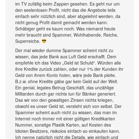
im TV zufällig beim Zappen gesehen. Es geht nur um
den seelenlosen Profit, nicht das die Angebote teils
einfach sehr nützlich sind, aber abgelehnt werden, da
nicht genug Profit damit gemacht werden kann.
Schäbiger geht es kaum noch. Was niemand heute
mehr braucht sind Spammer, Wohlhabende, Reiche,
Superreiche.
Der mal wieder dumme Spammer scheint nicht zu
wissen, das jede Bank aus Luft Geld erschafft. Dem
empfehle ich das Video „Geld ist Schuld“. Würden alle
ihre Kredite zurück zahlen, oder nur 1% der Kunden ihr
Geld von ihrem Konto holen, wäre jede Bank pleite.
B.z.w. ohne Kredite gäbe gar kein Geld auf der Welt.
Ein genial, legales Betrug Geschäft, das unzählige
Milliarden durch gar nichts tun für Bänker generiert.
Das wir von den gewaltigen Zinsen nichts kriegen,
obwohl es unser Geld ist, versteht sich von selbst. Der
Spammer scheint auch nicht zu wissen, das man im
Internet noch immer mit einer gültigen Kreditkarten
Nummer, sonstige Plastik Karten, auf Kosten des
Idioten Besitzers, risikolos einfach so einkaufen kann.
Ich nenne natürlich nicht die Details, wie einfach und