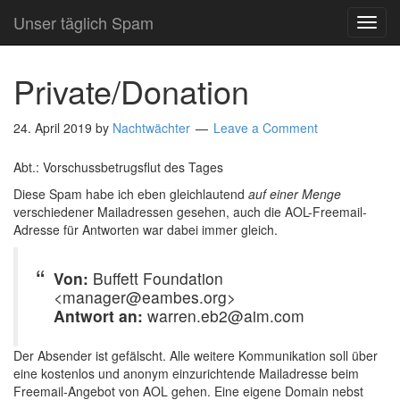
Unser täglich Spam
TOG
NAVI
Private/Donation
24. April 2019
by
Nachtwächter
Leave a Comment
Abt.: Vorschussbetrugsflut des Tages
Diese Spam habe ich eben gleichlautend
auf einer Menge
verschiedener Mailadressen gesehen, auch die AOL-Freemail-
Adresse für Antworten war dabei immer gleich.
Von:
Buffett Foundation
<manager@eambes.org>
Antwort an:
warren.eb2@aim.com
Der Absender ist gefälscht. Alle weitere Kommunikation soll über
eine kostenlos und anonym einzurichtende Mailadresse beim
Freemail-Angebot von AOL gehen. Eine eigene Domain nebst