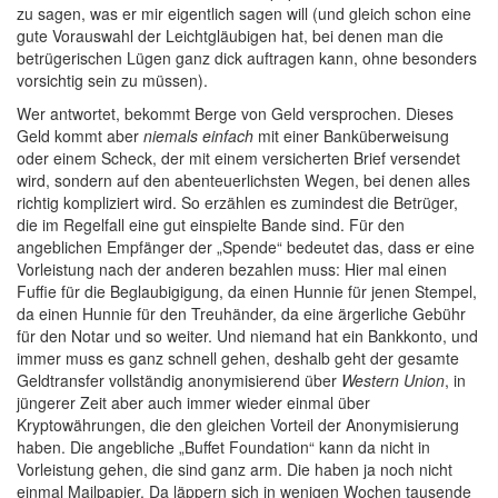
zu sagen, was er mir eigentlich sagen will (und gleich schon eine
gute Vorauswahl der Leichtgläubigen hat, bei denen man die
betrügerischen Lügen ganz dick auftragen kann, ohne besonders
vorsichtig sein zu müssen).
Wer antwortet, bekommt Berge von Geld versprochen. Dieses
Geld kommt aber
niemals einfach
mit einer Banküberweisung
oder einem Scheck, der mit einem versicherten Brief versendet
wird, sondern auf den abenteuerlichsten Wegen, bei denen alles
richtig kompliziert wird. So erzählen es zumindest die Betrüger,
die im Regelfall eine gut einspielte Bande sind. Für den
angeblichen Empfänger der „Spende“ bedeutet das, dass er eine
Vorleistung nach der anderen bezahlen muss: Hier mal einen
Fuffie für die Beglaubigigung, da einen Hunnie für jenen Stempel,
da einen Hunnie für den Treuhänder, da eine ärgerliche Gebühr
für den Notar und so weiter. Und niemand hat ein Bankkonto, und
immer muss es ganz schnell gehen, deshalb geht der gesamte
Geldtransfer vollständig anonymisierend über
Western Union
, in
jüngerer Zeit aber auch immer wieder einmal über
Kryptowährungen, die den gleichen Vorteil der Anonymisierung
haben. Die angebliche „Buffet Foundation“ kann da nicht in
Vorleistung gehen, die sind ganz arm. Die haben ja noch nicht
einmal Mailpapier. Da läppern sich in wenigen Wochen tausende