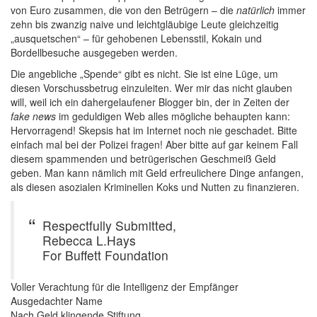
von Euro zusammen, die von den Betrügern – die
natürlich
immer
zehn bis zwanzig naive und leichtgläubige Leute gleichzeitig
„ausquetschen“ – für gehobenen Lebensstil, Kokain und
Bordellbesuche ausgegeben werden.
Die angebliche „Spende“ gibt es nicht. Sie ist eine Lüge, um
diesen Vorschussbetrug einzuleiten. Wer mir das nicht glauben
will, weil ich ein dahergelaufener Blogger bin, der in Zeiten der
fake news
im geduldigen Web alles mögliche behaupten kann:
Hervorragend! Skepsis hat im Internet noch nie geschadet. Bitte
einfach mal bei der Polizei fragen! Aber bitte auf gar keinem Fall
diesem spammenden und betrügerischen Geschmeiß Geld
geben. Man kann nämlich mit Geld erfreulichere Dinge anfangen,
als diesen asozialen Kriminellen Koks und Nutten zu finanzieren.
Respectfully Submitted,
Rebecca L.Hays
For Buffett Foundation
Voller Verachtung für die Intelligenz der Empfänger
Ausgedachter Name
Nach Geld klingende Stiftung