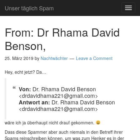
Unser täglich Spam
TOG
NAVI
From: Dr Rhama David
Benson,
25. März 2019
by
Nachtwächter
Leave a Comment
Hey, echt jetzt? Da…
Von:
Dr. Rhama David Benson
<drdavidhama221@gmail.com>
Antwort an:
Dr. Rhama David Benson
<drdavidhama221@gmail.com>
wäre ich ja überhaupt nicht drauf gekommen.
Dass diese Spammer aber auch niemals in den Betreff ihrer
Spams reinschreiben können, um was zum Henker es in der