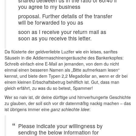
shared between us in the ratio of 60/40 if
you agree to my business
proposal. Further details of the transfer
will be forwarded to you as
soon as I receive your return mail as
soon as you receive this letter.
Da flüsterte der geldverliebte Luzifer wie ein leises, sanftes
Säuseln in die Addiermaschinengeräusche des Bankerkopfes:
Schreib einfach eine E-Mail an jemanden, von dem du nicht
einmal einen besseren Namen als „Bitte aufmerksam lesen“
kennst, und biete dem Typen 2,2 Megadollar an, wenn er dir bei
einem kleinen Erbschaftsbetrug behilflich ist. Gut, dass man
gleich erfährt, zu was du so betest, Spammer!
Wer so naiv ist, dir deine dürftige und hirnverhungerte Geschichte
zu glauben, der soll sich vor dir datenmäßig nackig machen – das
ist übrigens immer eine
ganz schlechte Idee
:
Please indicate your willingness by
sending the below information for