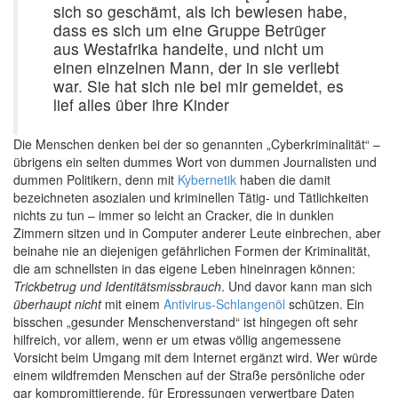
sich so geschämt, als ich bewiesen habe,
dass es sich um eine Gruppe Betrüger
aus Westafrika handelte, und nicht um
einen einzelnen Mann, der in sie verliebt
war. Sie hat sich nie bei mir gemeldet, es
lief alles über ihre Kinder
Die Menschen denken bei der so genannten „Cyberkriminalität“ –
übrigens ein selten dummes Wort von dummen Journalisten und
dummen Politikern, denn mit
Kybernetik
haben die damit
bezeichneten asozialen und kriminellen Tätig- und Tätlichkeiten
nichts zu tun – immer so leicht an Cracker, die in dunklen
Zimmern sitzen und in Computer anderer Leute einbrechen, aber
beinahe nie an diejenigen gefährlichen Formen der Kriminalität,
die am schnellsten in das eigene Leben hineinragen können:
Trickbetrug und Identitätsmissbrauch
. Und davor kann man sich
überhaupt nicht
mit einem
Antivirus-Schlangenöl
schützen. Ein
bisschen „gesunder Menschenverstand“ ist hingegen oft sehr
hilfreich, vor allem, wenn er um etwas völlig angemessene
Vorsicht beim Umgang mit dem Internet ergänzt wird. Wer würde
einem wildfremden Menschen auf der Straße persönliche oder
gar kompromittierende, für Erpressungen verwertbare Daten