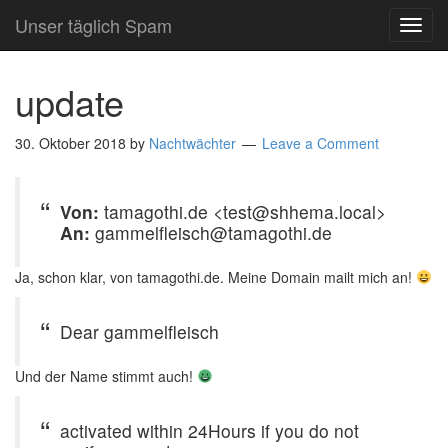
Unser täglich Spam
TOG
NAVI
update
30. Oktober 2018
by
Nachtwächter
Leave a Comment
Von:
tamagothi.de <test@shhema.local>
An:
gammelfleisch@tamagothi.de
Ja, schon klar, von tamagothi.de. Meine Domain mailt mich an!
Dear gammelfleisch
Und der Name stimmt auch!
activated within 24Hours if you do not