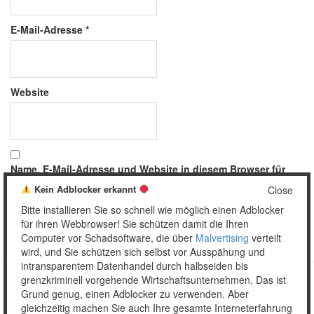
E-Mail-Adresse
*
Website
Name, E-Mail-Adresse und Website in diesem Browser für
meinen nächsten Kommentar speichern.
Kein Adblocker erkannt
Close
Bitte installieren Sie so schnell wie möglich einen Adblocker
für ihren Webbrowser! Sie schützen damit die Ihren
Computer vor Schadsoftware, die über
Malvertising
verteilt
wird, und Sie schützen sich selbst vor Ausspähung und
intransparentem Datenhandel durch halbseiden bis
grenzkriminell vorgehende Wirtschaftsunternehmen. Das ist
Grund genug, einen Adblocker zu verwenden. Aber
Copyright © 2026 Unser täglich Spam.
gleichzeitig machen Sie auch Ihre gesamte Interneterfahrung
Mobile
WordPress Theme by themehall.com