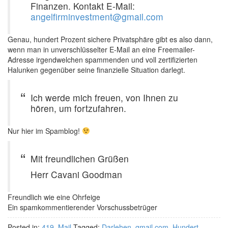
Finanzen. Kontakt E-Mail:
angelfirminvestment@gmail.com
Genau, hundert Prozent sichere Privatsphäre gibt es also dann,
wenn man in unverschlüsselter E-Mail an eine Freemailer-
Adresse irgendwelchen spammenden und voll zertifizierten
Halunken gegenüber seine finanzielle Situation darlegt.
Ich werde mich freuen, von Ihnen zu
hören, um fortzufahren.
Nur hier im Spamblog!
Mit freundlichen Grüßen
Herr Cavani Goodman
Freundlich wie eine Ohrfeige
Ein spamkommentierender Vorschussbetrüger
Posted in:
419
,
Mail
Tagged:
Darlehen
,
gmail.com
,
Hundert