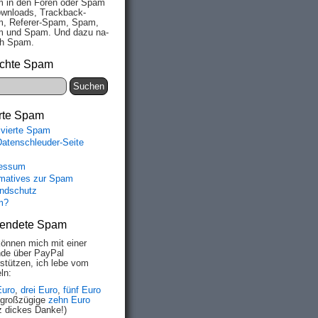
 in den Fo­ren oder Spam
wn­loads, Track­back-
, Re­fe­rer-Spam, Spam,
 und Spam. Und da­zu na­
ich Spam.
chte Spam
rte Spam
ivierte Spam
Datenschleuder-Seite
essum
rmatives zur Spam
ndschutz
m?
endete Spam
können mich mit einer
de über PayPal
rstützen, ich lebe vom
ln:
Euro
,
drei Euro
,
fünf Euro
 großzügige
zehn Euro
z dickes Danke!)