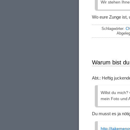
Wir stehen Ihne
Wo eure Zunge ist, u
Schlagwörter:
Ch
Abgeleg
Warum bist du 
Abt.: Heftig jucken
Willst du mich?
mein Foto und 
Du musst es ja nöti
http://takemeno