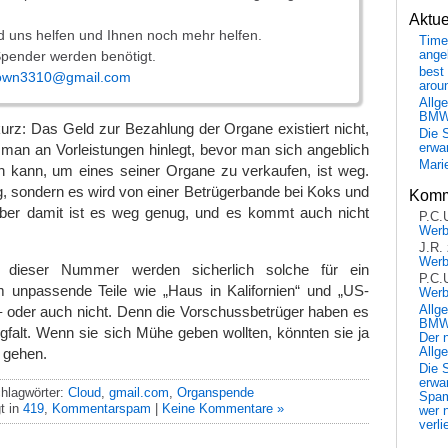
Aktu
rd uns helfen und Ihnen noch mehr helfen.
Time
Spender werden benötigt.
ange
best 
own3310@gmail.com
arou
Allg
BM
rz: Das Geld zur Bezahlung der Organe existiert nicht,
Die 
 man an Vorleistungen hinlegt, bevor man sich angeblich
erwar
Mari
n kann, um eines seiner Organe zu verkaufen, ist weg.
eg, sondern es wird von einer Betrügerbande bei Koks und
Komm
Aber damit ist es weg genug, und es kommt auch nicht
P.C.
Wer
J.R.
Wer
n dieser Nummer werden sicherlich solche für ein
P.C.
 unpassende Teile wie „Haus in Kalifornien“ und „US-
Wer
Allg
 oder auch nicht. Denn die Vorschussbetrüger haben es
BMW 
rgfalt. Wenn sie sich Mühe geben wollten, könnten sie ja
Der 
Allg
n gehen.
Die 
erwar
hlagwörter:
Cloud
,
gmail.com
,
Organspende
Spa
t in
419
,
Kommentarspam
|
Keine Kommentare »
wer n
verli