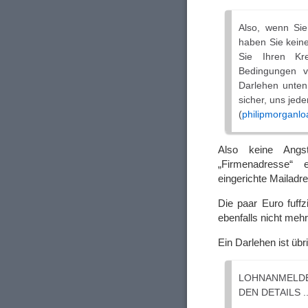
Also, wenn Sie 
haben Sie kein
Sie Ihren Kr
Bedingungen v
Darlehen unten 
sicher, uns jede
(
philipmorganl
Also keine Angs
„Firmenadresse“ 
eingerichte Mailadre
Die paar Euro fuff
ebenfalls nicht mehr
Ein Darlehen ist üb
LOHNANMELDE
DEN DETAILS .