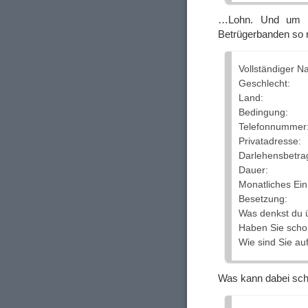
…Lohn. Und um d
Betrügerbanden so 
Vollständiger N
Geschlecht:
Land:
Bedingung:
Telefonnummer
Privatadresse:
Darlehensbetra
Dauer:
Monatliches E
Besetzung:
Was denkst du 
Haben Sie schon
Wie sind Sie a
Was kann dabei scho