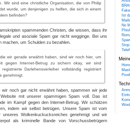
Anti
 Wir sind eine christliche Organisation, die von Philip
BRA
et wurde, um denjenigen zu helfen, die sich in einem
Fake
oblem befinden?
Ist 
Maili
No M
pamskripten spammenden Christen, die wissen, dass ihr
Phis
Roma
llegale und asoziale Spam gar nicht wegginge. Bei uns
Spa
n machen, um Schulden zu bezahlen.
Stop
Tele
 die wir gerade erwähnt haben, sind wir noch hier, um
Mein
keit gegen Internet-Betrug zu sichern okay, wir sind
Hom
egistrierte Darlehensverleiher vollständig registriert
Mast
Pixe
s genehmigt.
Tech
ie wir noch gar nicht erwähnt haben, spammen wir jede
Anme
Eint
re Website mit unserer spammigen Spam voll. Das ist
Komm
de im Kampf gegen den Internet-Betrug. Wir schützen
Word
ern, indem wir selbst betrügen. Unsere Spam ist vom
er unseres Wolkenkuckucksreiches genehmigt und wir
terpol als kriminelle Bande von Vorschussbetrügern