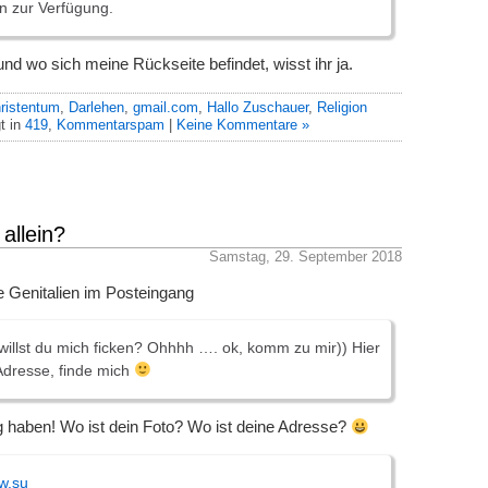
n zur Verfügung.
nd wo sich meine Rückseite befindet, wisst ihr ja.
ristentum
,
Darlehen
,
gmail.com
,
Hallo Zuschauer
,
Religion
t in
419
,
Kommentarspam
|
Keine Kommentare »
allein?
Samstag, 29. September 2018
de Genitalien im Posteingang
 willst du mich ficken? Ohhhh …. ok, komm zu mir)) Hier
Adresse, finde mich
g haben! Wo ist dein Foto? Wo ist deine Adresse?
w.su