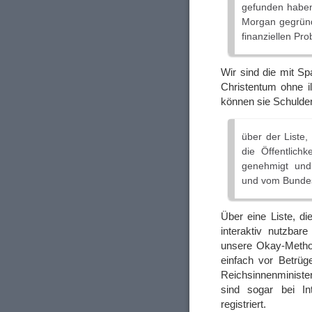
gefunden haben.
Morgan gegründ
finanziellen Pr
Wir sind die mit S
Christentum ohne i
können sie Schulde
über der Liste,
die Öffentlich
genehmigt und r
und vom Bunde
Über eine Liste, d
interaktiv nutzba
unsere Okay-Metho
einfach vor Betrüg
Reichsinnenminist
sind sogar bei In
registriert.