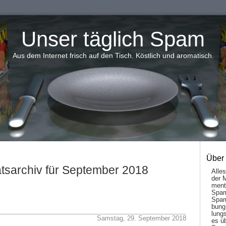
Unser täglich Spam
Aus dem Internet frisch auf den Tisch. Köstlich und aromatisch.
Über
tsarchiv für September 2018
Alle
der 
men­t
Spam
Spam
bung
lungs
Samstag, 29. September 2018
es ü