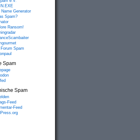
spam e.V.
IN.EXE
 Name Generator
das Spam?
nator
ore Ransom!
hingradar
nceScambaiter
mgourmet
 Forum Spam
fonpaul
e Spam
epage
odon
lfed
nische Spam
lden
rags-Feed
entar-Feed
Press.org