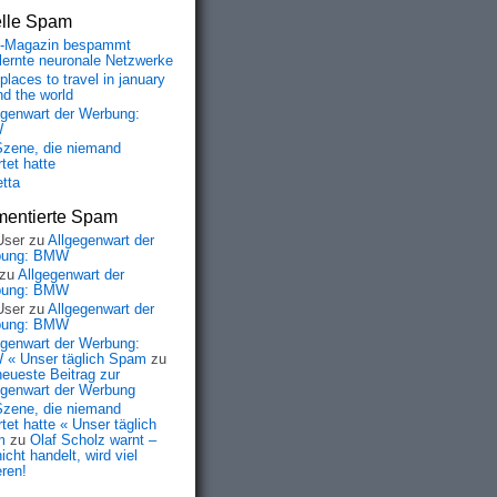
elle Spam
-Magazin bespammt
lernte neuronale Netzwerke
places to travel in january
nd the world
egenwart der Werbung:
W
Szene, die niemand
tet hatte
etta
entierte Spam
User
zu
Allgegenwart der
bung: BMW
zu
Allgegenwart der
bung: BMW
User
zu
Allgegenwart der
bung: BMW
egenwart der Werbung:
« Unser täglich Spam
zu
neueste Beitrag zur
egenwart der Werbung
Szene, die niemand
tet hatte « Unser täglich
m
zu
Olaf Scholz warnt –
icht handelt, wird viel
eren!