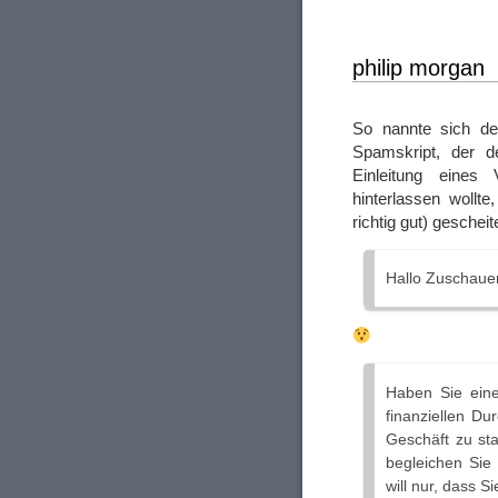
philip morgan
So nannte sich d
Spamskript, der d
Einleitung eines
hinterlassen wollt
richtig gut) gescheite
Hallo Zuschauer
Haben Sie eine
finanziellen Du
Geschäft zu sta
begleichen Sie
will nur, dass S