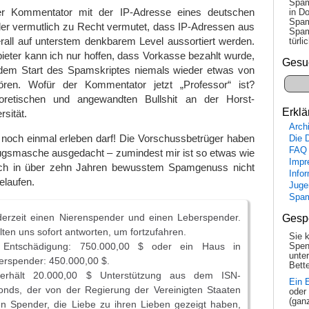
Spam
r Kommentator mit der IP-Adresse eines deutschen
in Do
Spam
der vermutlich zu Recht vermutet, dass IP-Adressen aus
Spam
rall auf unterstem denkbarem Level aussortiert werden.
tür­l
ieter kann ich nur hoffen, dass Vorkasse bezahlt wurde,
Gesu
dem Start des Spamskriptes niemals wieder etwas von
en. Wofür der Kommentator jetzt „Professor“ ist?
eoretischen und angewandten Bullshit an der Horst-
Erklä
sität.
Arch
 noch einmal erleben darf! Die Vorschussbetrüger haben
Die 
FAQ
rugsmasche ausgedacht – zumindest mir ist so etwas wie
Impr
uch in über zehn Jahren bewusstem Spamgenuss nicht
Info
elaufen.
Juge
Spa
derzeit einen Nierenspender und einen Leberspender.
Gesp
llten uns sofort antworten, um fortzufahren.
Sie 
 Entschädigung: 750.000,00 $ oder ein Haus in
Spen
unte
berspender: 450.000,00 $.
Bette
erhält 20.000,00 $ Unterstützung aus dem ISN-
Ein 
Fonds, der von der Regierung der Vereinigten Staaten
oder
(gan
en Spender, die Liebe zu ihren Lieben gezeigt haben,