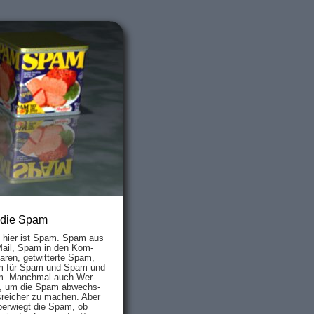
 die Spam
s hier ist Spam. Spam aus
Mail, Spam in den Kom­
aren, ge­twit­ter­te Spam,
 für Spam und Spam und
. Manch­mal auch Wer­
, um die Spam ab­wechs­
­reich­er zu mach­en. Aber
ber­wiegt die Spam, ob