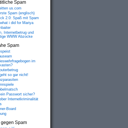
itliche Spam
bitten us.com
erste Spam (englisch)
fick 2.0: Spaß mit Spam
 what i did for Mariya
baiter
, Internetbetrug und
tige WWW Abzocke
ahe Spam
speist
auseam
eswehrfragebogen im
fkasten?
uterbetrug
geht so gar nicht!
nzparasiten
nnspiele
belmatsch
mein Passwort sicher?
ber Internetkriminalität
s
aner-Board
bung
s gegen Spam