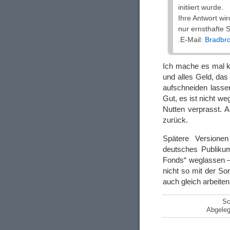
initiiert wurde.
Ihre Antwort wi
nur ernsthafte 
.E-Mail:
Bradbr
Ich mache es mal ku
und alles Geld, das
aufschneiden lasse
Gut, es ist nicht w
Nutten verprasst. 
zurück.
Spätere Versione
deutsches Publikum
Fonds“ weglassen –
nicht so mit der So
auch gleich arbeite
Sc
Abgeleg