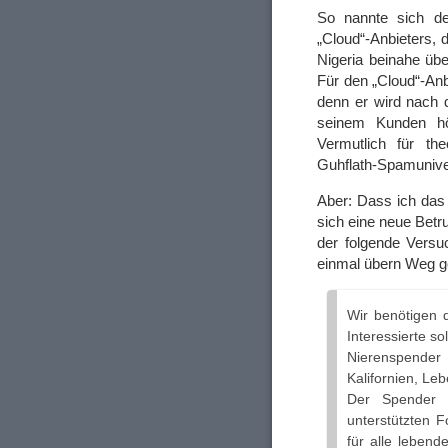
So nannte sich de
„Cloud“-Anbieters, 
Nigeria beinahe übe
Für den „Cloud“-Anb
denn er wird nach 
seinem Kunden hör
Vermutlich für th
Guhflath-Spamuniver
Aber: Dass ich das
sich eine neue Bet
der folgende Vers
einmal übern Weg g
Wir benötigen 
Interessierte so
Nierenspender
Kalifornien, Le
Der Spender 
unterstützten 
für alle lebend