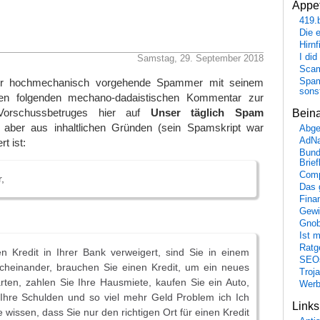
Appet
419.
Die 
Hirn
I did
Samstag, 29. September 2018
Scam
er hochmechanisch vorgehende Spammer mit seinem
Spam
sons
en folgenden mechano-dadaistischen Kommentar zur
 Vorschussbetruges hier auf
Unser täglich Spam
Bein
e, aber aus inhaltlichen Gründen (sein Spamskript war
Abge
AdN
rt ist:
Bund
Brie
Comp
,
Das 
Fina
Gewi
Gnob
Ist 
Ratge
n Kredit in Ihrer Bank verweigert, sind Sie in einem
SEO
rcheinander, brauchen Sie einen Kredit, um ein neues
Troj
rten, zahlen Sie Ihre Hausmiete, kaufen Sie ein Auto,
Wer
 Ihre Schulden und so viel mehr Geld Problem ich Ich
Link
ie wissen, dass Sie nur den richtigen Ort für einen Kredit