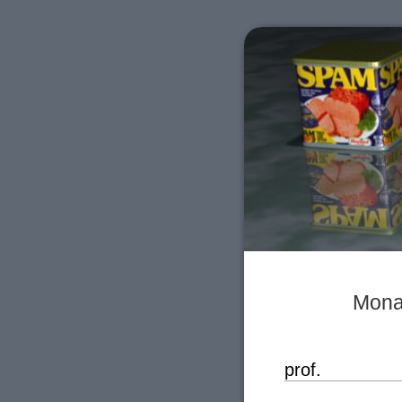
Mona
prof.