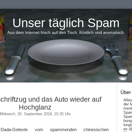
Unser täglich Spam
Aus dem Internet frisch auf den Tisch. Köstlich und aromatisch.
Über
chriftzug und das Auto wieder auf
Alle
der 
Hochglanz
men­t
Spam
Mittwoch, 26. September 2018, 15:35 Uhr
Spam
bung
lungs
es ü
 Dada-Getexte vom spammenden chinesischen