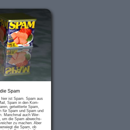
 die Spam
s hier ist Spam. Spam aus
Mail, Spam in den Kom­
aren, ge­twit­ter­te Spam,
 für Spam und Spam und
. Manch­mal auch Wer­
, um die Spam ab­wechs­
­reich­er zu mach­en. Aber
ber­wiegt die Spam, ob