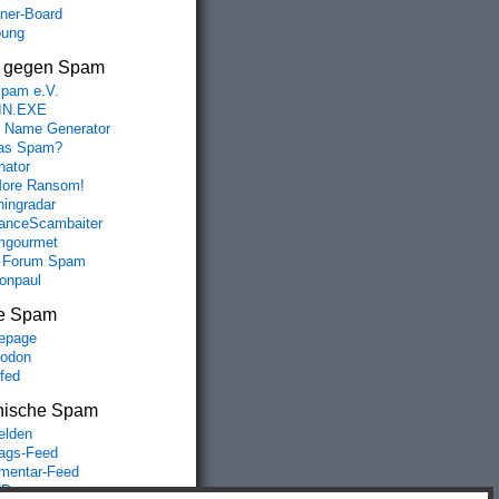
aner-Board
bung
s gegen Spam
spam e.V.
IN.EXE
 Name Generator
das Spam?
nator
ore Ransom!
hingradar
nceScambaiter
mgourmet
 Forum Spam
fonpaul
e Spam
epage
odon
lfed
nische Spam
lden
rags-Feed
entar-Feed
Press.org