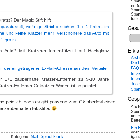
Spam
in Do
Spam
Spam
tür­l
ratzt? Der Magic Stift hilft
eparaturstift, we4nige Striche reichen, 1 + 1 Rabatt im
Gesu
che und keine Kratzer mehr: verschönere das Auto mit
1 gratis
uto? Mit Kratzerentferner-Filzstift auf Hochglanz
Erklä
Arch
Die 
n der eingetragenen E-Mail-Adresse aus dem Verteiler
FAQ
Impr
ir 1+1 zauberhafte Kratzer-Entferner zu 5-10 Jahre
Info
Juge
Kratzer-Entferner Gekratzter Wagen ist so peinlich
Spa
Gesp
d peinlich, doch es gibt passend zum Oktoberfest einen
Sie 
ie zauberhaften Filzstifte.
Spen
unte
!
Bette
Ein 
oder
Kategorie:
Mail
,
Sprachkrank
(gan