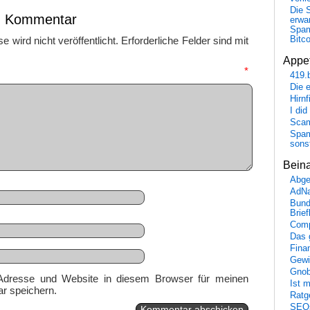
Die 
en Kommentar
erwar
Spa
Bitc
 wird nicht veröffentlicht.
Erforderliche Felder sind mit
Appet
mmentar
*
419.
Die 
Hirn
I did
Scam
Spam
sons
Bein
Abge
AdN
Bund
Brie
Comp
Das 
Fina
Gewi
Gnob
Adresse und Website in diesem Browser für meinen
Ist 
r speichern.
Ratge
SEO