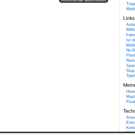
Troj
Wer
Link
Anti
BRA
Fake
Ist 
Maili
No M
Phis
Roma
Spa
Stop
Tele
Mein
Hom
Mast
Pixe
Tech
Anme
Eint
Komm
Word