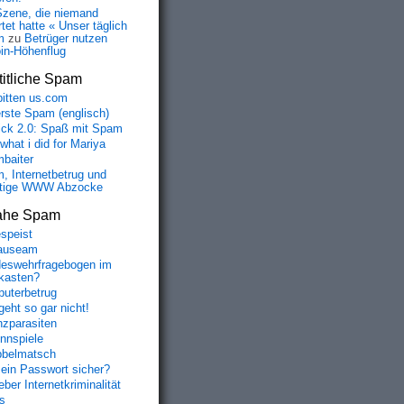
Szene, die niemand
tet hatte « Unser täglich
m
zu
Betrüger nutzen
oin-Höhenflug
itliche Spam
bitten us.com
erste Spam (englisch)
fick 2.0: Spaß mit Spam
 what i did for Mariya
baiter
, Internetbetrug und
tige WWW Abzocke
ahe Spam
speist
auseam
eswehrfragebogen im
fkasten?
uterbetrug
geht so gar nicht!
nzparasiten
nnspiele
belmatsch
mein Passwort sicher?
ber Internetkriminalität
s