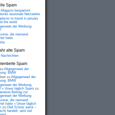
elle Spam
-Magazin bespammt
lernte neuronale Netzwerke
places to travel in january
nd the world
egenwart der Werbung:
W
Szene, die niemand
tet hatte
etta
ahr alte Spam
 Nachrichten
entierte Spam
zu
Allgegenwart der
bung: BMW
User
zu
Allgegenwart der
bung: BMW
egenwart der Werbung:
« Unser täglich Spam
zu
neueste Beitrag zur
egenwart der Werbung
Szene, die niemand
tet hatte « Unser täglich
m
zu
Olaf Scholz warnt –
icht handelt, wird viel
eren!