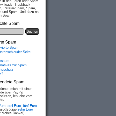
 in den Fo­ren oder Spam
wn­loads, Track­back-
, Re­fe­rer-Spam, Spam,
 und Spam. Und da­zu na­
ich Spam.
chte Spam
rte Spam
ivierte Spam
Datenschleuder-Seite
essum
rmatives zur Spam
ndschutz
m?
endete Spam
können mich mit einer
de über PayPal
rstützen, ich lebe vom
ln:
Euro
,
drei Euro
,
fünf Euro
 großzügige
zehn Euro
z dickes Danke!)