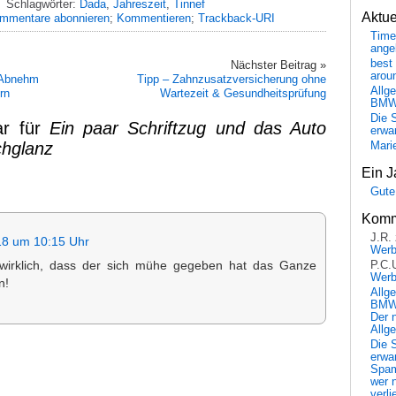
Schlagwörter:
Dada
,
Jahreszeit
,
Tinnef
Aktu
mmentare abonnieren
;
Kommentieren
;
Trackback-URI
Time
ange
best 
Nächster Beitrag »
arou
 Abnehm
Tipp – Zahnzusatzversicherung ohne
Allg
rn
Wartezeit & Gesundheitsprüfung
BM
Die 
ar für
Ein paar Schriftzug und das Auto
erwar
chglanz
Mari
Ein J
Gute
Komm
J.R.
18 um 10:15 Uhr
Wer
P.C.
irklich, dass der sich mühe gegeben hat das Ganze
Wer
n!
Allg
BMW 
Der 
Allg
Die 
erwar
Spa
wer n
verli