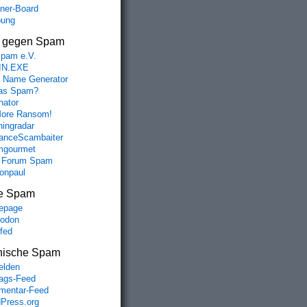
aner-Board
bung
s gegen Spam
spam e.V.
IN.EXE
 Name Generator
das Spam?
nator
ore Ransom!
hingradar
nceScambaiter
mgourmet
 Forum Spam
fonpaul
e Spam
epage
odon
lfed
nische Spam
lden
rags-Feed
entar-Feed
Press.org