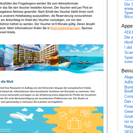
Die 
erwar
Spa
Bitc
Appet
419.
Die 
Hirn
I did
Scam
Spam
sons
Bein
Abge
AdN
Bund
Brie
Comp
Das 
Fina
Gewi
Gnob
Ist 
Ratge
SEO