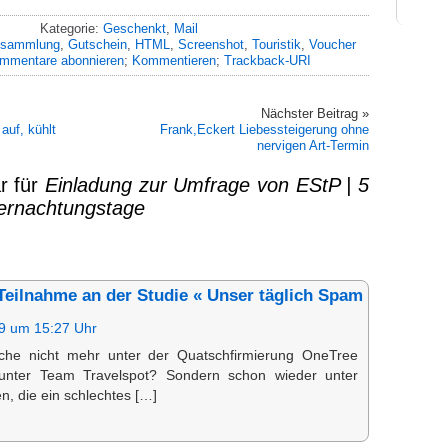
Kategorie:
Geschenkt
,
Mail
nsammlung
,
Gutschein
,
HTML
,
Screenshot
,
Touristik
,
Voucher
mmentare abonnieren
;
Kommentieren
;
Trackback-URI
Nächster Beitrag »
 auf, kühlt
Frank,Eckert Liebessteigerung ohne
nervigen Art-Termin
r für
Einladung zur Umfrage von EStP | 5
bernachtungstage
Teilnahme an der Studie « Unser täglich Spam
9 um 15:27 Uhr
sche nicht mehr unter der Quatschfirmierung OneTree
nter Team Travelspot? Sondern schon wieder unter
, die ein schlechtes […]