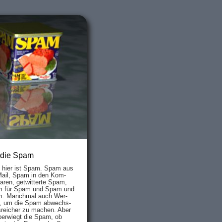
 die Spam
s hier ist Spam. Spam aus
Mail, Spam in den Kom­
aren, ge­twit­ter­te Spam,
 für Spam und Spam und
. Manch­mal auch Wer­
, um die Spam ab­wechs­
­reich­er zu mach­en. Aber
ber­wiegt die Spam, ob