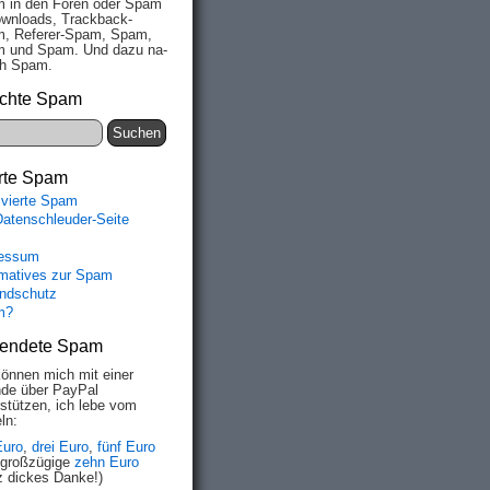
 in den Fo­ren oder Spam
wn­loads, Track­back-
, Re­fe­rer-Spam, Spam,
 und Spam. Und da­zu na­
ich Spam.
chte Spam
rte Spam
ivierte Spam
Datenschleuder-Seite
essum
rmatives zur Spam
ndschutz
m?
endete Spam
können mich mit einer
de über PayPal
rstützen, ich lebe vom
ln:
Euro
,
drei Euro
,
fünf Euro
 großzügige
zehn Euro
z dickes Danke!)