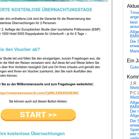
Aktu
Time
ange
best 
arou
Allg
BM
Die 
erwar
Mari
Ein J
Gute
Komm
J.R.
Wer
P.C.
Wer
Allg
BMW 
Der 
Allg
Die 
erwar
Spa
wer n
verli