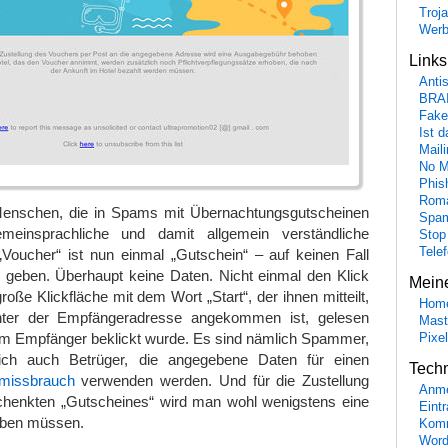
Troj
Wer
Link
Anti
BRA
Fake
Ist 
Maili
No M
Phis
Roma
Menschen, die in Spams mit Übernachtungsgutscheinen
Spa
einsprachliche und damit allgemein verständliche
Stop
Tele
„Voucher“ ist nun einmal „Gutschein“ – auf keinen Fall
 geben. Überhaupt keine Daten. Nicht einmal den Klick
Mein
große Klickfläche mit dem Wort „Start“, der ihnen mitteilt,
Hom
ter der Empfängeradresse angekommen ist, gelesen
Mast
m Empfänger beklickt wurde. Es sind nämlich Spammer,
Pixe
ich auch Betrüger, die angegebene Daten für einen
Tech
smissbrauch
verwenden werden. Und für die Zustellung
Anme
chenkten „Gutscheines“ wird man wohl wenigstens eine
Eint
eben müssen.
Komm
Word