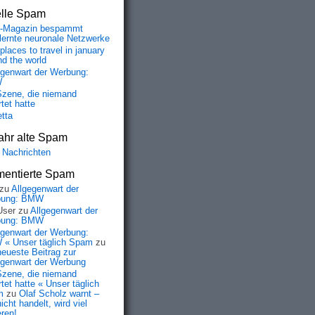
elle Spam
-Magazin bespammt
lernte neuronale Netzwerke
places to travel in january
nd the world
egenwart der Werbung:
W
Szene, die niemand
tet hatte
etta
ahr alte Spam
 Nachrichten
entierte Spam
zu
Allgegenwart der
bung: BMW
User
zu
Allgegenwart der
bung: BMW
egenwart der Werbung:
« Unser täglich Spam
zu
neueste Beitrag zur
egenwart der Werbung
Szene, die niemand
tet hatte « Unser täglich
m
zu
Olaf Scholz warnt –
icht handelt, wird viel
eren!