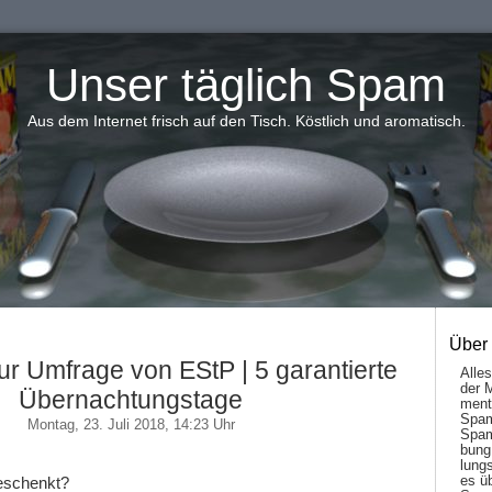
Unser täglich Spam
Aus dem Internet frisch auf den Tisch. Köstlich und aromatisch.
Über
ur Umfrage von EStP | 5 garantierte
Alle
der 
Übernachtungstage
men­t
Spam
Montag, 23. Juli 2018, 14:23 Uhr
Spam
bung
lungs
es ü
geschenkt?