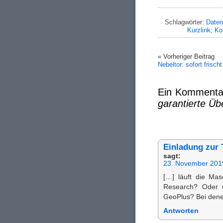
Schlagwörter:
Date
Kurzlink
;
Ko
« Vorheriger Beitrag
Nebeltor: sofort frischt
Ein Kommenta
garantierte Ü
Einladung zur 
sagt:
23. November 201
[…] läuft die Ma
Research? Oder u
GeoPlus? Bei denen
Antworten