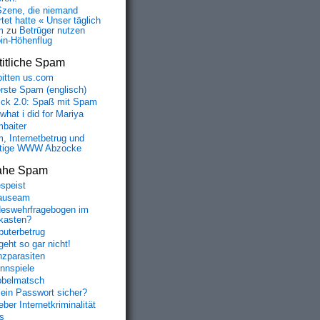
Szene, die niemand
tet hatte « Unser täglich
m
zu
Betrüger nutzen
oin-Höhenflug
itliche Spam
bitten us.com
erste Spam (englisch)
fick 2.0: Spaß mit Spam
 what i did for Mariya
baiter
, Internetbetrug und
tige WWW Abzocke
ahe Spam
speist
auseam
eswehrfragebogen im
fkasten?
uterbetrug
geht so gar nicht!
nzparasiten
nnspiele
belmatsch
mein Passwort sicher?
ber Internetkriminalität
s