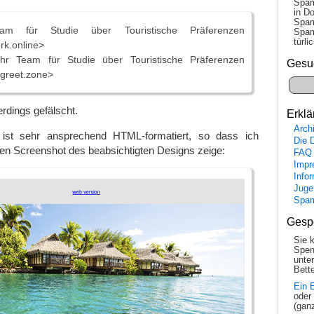
Spam
in Do
Spam
 für Studie über Touristische Präferenzen
Spam
tür­l
rk.online>
hr Team für Studie über Touristische Präferenzen
Gesu
greet.zone>
erdings gefälscht.
Erklä
Arch
ist sehr ansprechend HTML-formatiert, so dass ich
Die 
n Screenshot des beabsichtigten Designs zeige:
FAQ
Impr
Info
Juge
Spa
Gesp
Sie 
Spen
unte
Bette
Ein 
oder
(gan