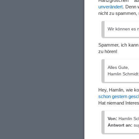
Hartzgroschen a
unverändert
. Denn 
nicht zu spammen, 
Wir können es n
Spammer, ich kann 
zu hören!
Alles Gute,
Hamlin Schmidt
Hey, Hamlin, wie k
schon gestern gesc
Hat niemand Intere
Von:
Hamlin Sch
Antwort an:
sup