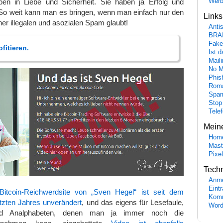
eben in Liebe und Sicherheit. Sie haben ja Erfolg und
Wer
 So weit kann man es bringen, wenn man einfach nur den
Link
ner illegalen und asozialen Spam glaubt!
Anti
BRA
Fake
fitieren.
Ist 
Maili
No M
Phis
Roma
Spa
Stop
Tele
Mein
Hom
Mast
Pixe
Tech
Anme
Eint
Bitcoin-Reichwerdsite von „Sven Hegel“ ist seit dem
Komm
zten Jahres unverändert
, und das eigens für Lesefaule,
Word
d Analphabeten, denen man ja immer noch die