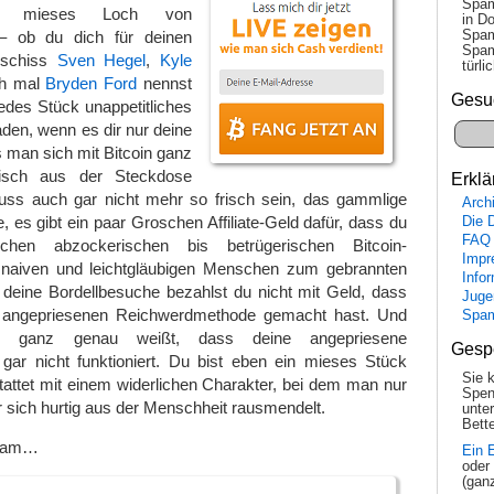
Spam
u mieses Loch von
in Do
Spam
– ob du dich für deinen
Spam
eschiss
Sven Hegel
,
Kyle
tür­l
h mal
Bryden Ford
nennst
Gesu
jedes Stück unappetitliches
den, wenn es dir nur deine
 man sich mit Bitcoin ganz
tisch aus der Steckdose
Erklä
ss auch gar nicht mehr so frisch sein, das gammlige
Arch
, es gibt ein paar Groschen Affiliate-Geld dafür, dass du
Die 
FAQ
chen abzockerischen bis betrügerischen Bitcoin-
Impr
 naiven und leichtgläubigen Menschen zum gebrannten
Info
deine Bordellbesuche bezahlst du nicht mit Geld, dass
Juge
r angepriesenen Reichwerdmethode gemacht hast. Und
Spa
 ganz genau weißt, dass deine angepriesene
Gesp
ar nicht funktioniert. Du bist eben ein mieses Stück
Sie 
attet mit einem widerlichen Charakter, bei dem man nur
Spen
r sich hurtig aus der Menschheit rausmendelt.
unte
Bette
Spam…
Ein 
oder
(gan