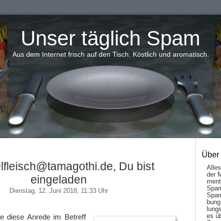
Unser täglich Spam
Aus dem Internet frisch auf den Tisch. Köstlich und aromatisch.
Über
fleisch@tamagothi.de, Du bist
Alle
der 
eingeladen
men­t
Spam
Dienstag, 12. Juni 2018, 11:33 Uhr
Spam
bung
lungs
es ü
e diese Anrede im Betreff