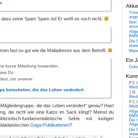
m
Aktu
Time
ange
ass seine Spam Spam ist! Er weiß es noch nicht.
best 
arou
Allg
BM
Die 
erwar
amen fast so gut wie die Mailadresse aus dem Betreff.
Mari
Ein J
ine kurze Mitteilung loswerden,
Gute
dass Du
Komm
dest, um unserer
P.C.
Wer
pe beizutreten, die das Leben verändert.
J.R.
Wer
P.C.
Mitgliedergruppe, die das Leben verändert“ genau? Hast
Wer
Allg
ng, die nicht wie eine Katze im Sack klingt? Meinst du
BMW 
iblizistisch-fundamentalistische Sekte mit lustigen
Der 
Allg
aldadaistischen
Gaga-Publikationen
?
Die 
erwar