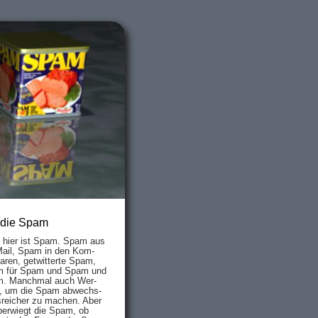
 die Spam
s hier ist Spam. Spam aus
Mail, Spam in den Kom­
aren, ge­twit­ter­te Spam,
 für Spam und Spam und
. Manch­mal auch Wer­
, um die Spam ab­wechs­
­reich­er zu mach­en. Aber
ber­wiegt die Spam, ob