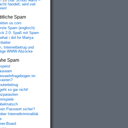
m
zu
Olaf Scholz warnt –
icht handelt, wird viel
eren!
itliche Spam
bitten us.com
erste Spam (englisch)
fick 2.0: Spaß mit Spam
 what i did for Mariya
baiter
, Internetbetrug und
tige WWW Abzocke
ahe Spam
speist
auseam
eswehrfragebogen im
fkasten?
uterbetrug
geht so gar nicht!
nzparasiten
nnspiele
belmatsch
mein Passwort sicher?
ber Internetkriminalität
s
aner-Board