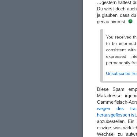
…gestern hattest d
Du wirst doch auch
ja glauben, dass du
genau nimmst.
You received t
to be informed 
consistent wit
expressed int
permanently from
Unsubscribe from
Diese Spam empfä
Mailadresse irge
Gammelfleisch-Adr
wegen des trau
herausgeflossen ist
abzubestellen. Ein
einzige, was wirklic
Wechsel zu aufwän