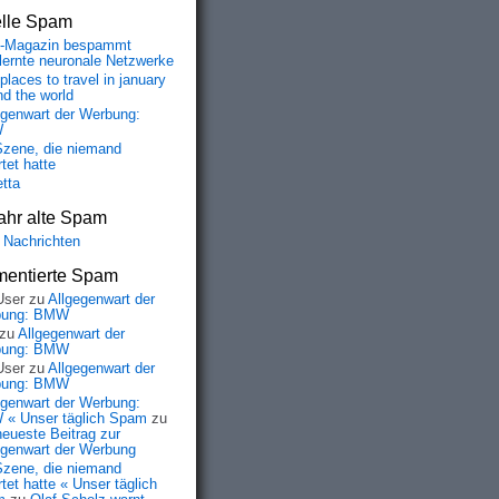
elle Spam
-Magazin bespammt
lernte neuronale Netzwerke
places to travel in january
nd the world
egenwart der Werbung:
W
Szene, die niemand
tet hatte
etta
ahr alte Spam
 Nachrichten
entierte Spam
User
zu
Allgegenwart der
bung: BMW
zu
Allgegenwart der
bung: BMW
User
zu
Allgegenwart der
bung: BMW
egenwart der Werbung:
« Unser täglich Spam
zu
neueste Beitrag zur
egenwart der Werbung
Szene, die niemand
tet hatte « Unser täglich