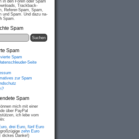
 in den Fo­ren oder Spam
wn­loads, Track­back-
, Re­fe­rer-Spam, Spam,
 und Spam. Und da­zu na­
ich Spam.
chte Spam
rte Spam
ivierte Spam
Datenschleuder-Seite
essum
rmatives zur Spam
ndschutz
m?
endete Spam
können mich mit einer
de über PayPal
rstützen, ich lebe vom
ln:
Euro
,
drei Euro
,
fünf Euro
 großzügige
zehn Euro
z dickes Danke!)