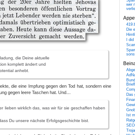
Spa
wer n
verli
Appet
419.
Die 
Hirn
I did
Scam
Spam
sons
nladung, die Deine aktuelle
Bein
ation komplett ändert und
Abge
otential anhebt.
AdN
Bund
Brie
Sekte, die eine Impfung gegen den Tod hat, sondern eine
Comp
pfung gegen leere Taschen hat. Und…
Das 
Fina
Gewi
er lieben wirklich das, was wir für sie geschaffen haben
Gnob
Ist 
 dass Du unsere nächste Erfolgsgeschichte bist.
Ratge
SEO
Troj