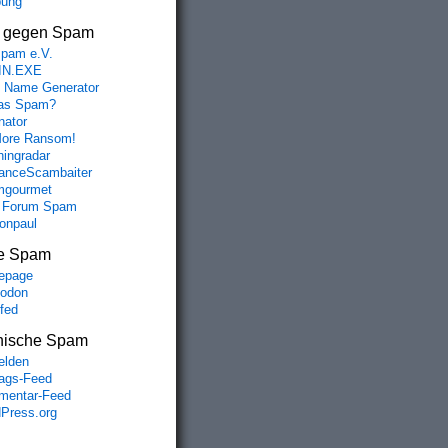
bung
s gegen Spam
spam e.V.
IN.EXE
 Name Generator
das Spam?
nator
ore Ransom!
hingradar
nceScambaiter
mgourmet
 Forum Spam
fonpaul
e Spam
epage
odon
lfed
nische Spam
lden
rags-Feed
entar-Feed
Press.org