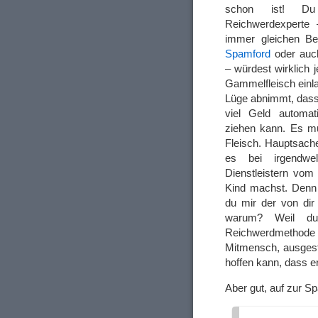
schon ist! D
Reichwerdexperte 
immer gleichen B
Spamford
oder auc
– würdest wirklich 
Gammelfleisch einla
Lüge abnimmt, dass
viel Geld automa
ziehen kann. Es mu
Fleisch. Hauptsache
es bei irgendwel
Dienstleistern vom
Kind machst. Denn 
du mir der von di
warum? Weil du
Reichwerdmethode g
Mitmensch, ausgest
hoffen kann, dass e
Aber gut, auf zur 