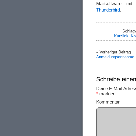
Mailsoftware mit
Thunderbird
.
Schlagw
Kurzlink
;
Ko
« Vorheriger Beitrag
Anmeldungsannahme
Schreibe ein
Deine E-Mail-Adresse
*
markiert
Ko