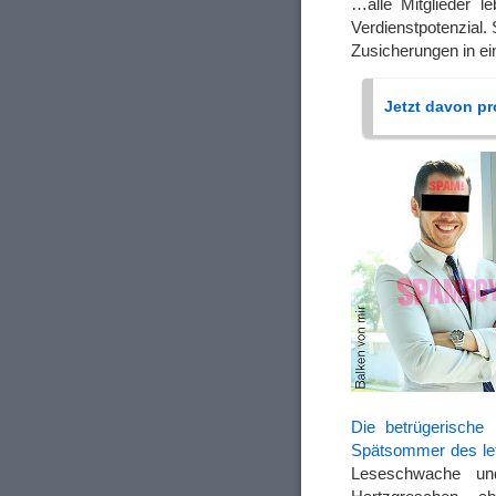
…alle Mitglieder l
Verdienstpotenzial.
Zusicherungen in ei
Jetzt davon pro
Die betrügerische 
Spätsommer des let
Leseschwache un