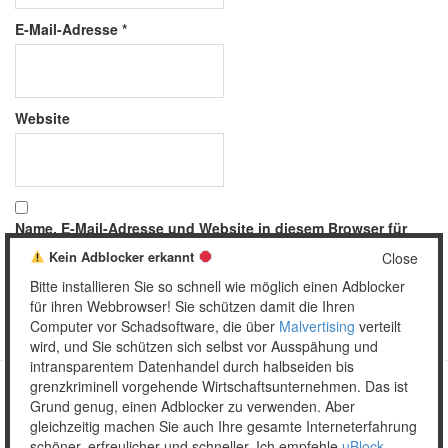
E-Mail-Adresse
*
Website
Name, E-Mail-Adresse und Website in diesem Browser für
meinen nächsten Kommentar speichern.
Kein Adblocker erkannt
Close
Bitte installieren Sie so schnell wie möglich einen Adblocker
für ihren Webbrowser! Sie schützen damit die Ihren
Computer vor Schadsoftware, die über
Malvertising
verteilt
wird, und Sie schützen sich selbst vor Ausspähung und
intransparentem Datenhandel durch halbseiden bis
grenzkriminell vorgehende Wirtschaftsunternehmen. Das ist
Grund genug, einen Adblocker zu verwenden. Aber
Copyright © 2026 Unser täglich Spam.
gleichzeitig machen Sie auch Ihre gesamte Interneterfahrung
Mobile
WordPress Theme by themehall.com
schöner, erfreulicher und schneller. Ich empfehle
uBlock