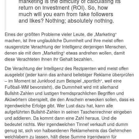
marketing is the difficulty of calculating its
return on investment (ROI). So, how
much will you earn from fake followers
and likes? Nothing; absolutely nothing.
Eines der größten Probleme vieler Leute, die „Marketing“
machen, ist ihre unglaubliche Dummheit und ihre meist offen
rausgerotzte Verachtung der Intelligenz derjenigen Menschen,
denen sie mit dem „Marketing“ etwas andrehen wollen, damit
diese Verachteten ihnen ihr Gehalt bezahlen.
Die Verachtung der Intelligenz des Rezipienten wird meist offen
ausgelebt (jeder kann das anhand beliebiger Reklame überprüfen
– im Moment ist Junkfood zum Beispiel „sportlich“, weil eine
Fußball-WM bevorsteht), die Dummheit wird mit allerhand
Bullshit-Zahlen und lustigen fremdsprachlichen Begriffen und
Aküwörtern überspielt, die den Anschein erwecken sollen, dass es
irgendwelche Erfolge gibt. Wer Lust dazu hat, kann alle
aufgeführten Bullshit-Zahlen in seinen Taschenrechner eingeben
und addieren. Da kommt dann eine Zahl heraus. Und die
bedeutet nichts. Wer irgendwelchen Tinnef verkauft und dumm
genug ist, sich von halbseidenen Reklameheinis das Gehirnchen
weichlabern zu lassen, hält diese Summe irgendwann für