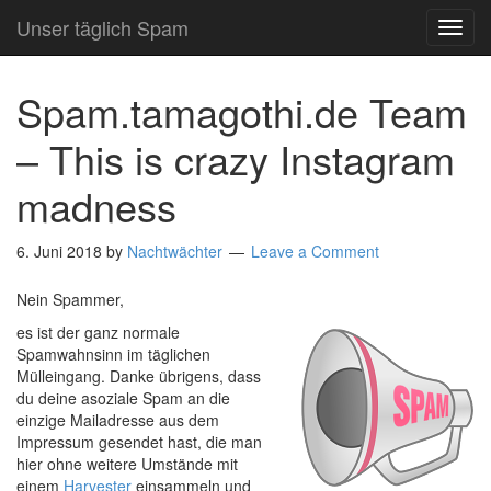
Unser täglich Spam
TOG
NAVI
Spam.tamagothi.de Team
– This is crazy Instagram
madness
6. Juni 2018
by
Nachtwächter
Leave a Comment
Nein Spammer,
es ist der ganz normale
Spamwahnsinn im täglichen
Mülleingang. Danke übrigens, dass
du deine asoziale Spam an die
einzige Mailadresse aus dem
Impressum gesendet hast, die man
hier ohne weitere Umstände mit
einem
Harvester
einsammeln und