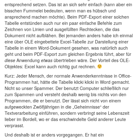
entsprechend setzen. Das ist an sich sehr einfach (kann aber ein
bisschen Fummelei bedeuten, wenn man es hübsch und
ansprechend machen möchte). Beim PDF-Export einer solchen
Tabelle entstünden auch nur ein paar einfache Befehle zum
Zeichnen von Linien und ausgefüllten Rechtecken, die das
Dokument nicht aufblähen. Bei jemanden anders habe ich einmal
eine über OLE eingebettete Excel-Tabelle zur Darstellung einer
Tabelle in einem Word-Dokument gesehen, was natürlich auch
geht und beim PDF-Export zum gleichen Ergebnis führt, aber für
diese
Anwendung
etwas
übertrieben wäre. Der Vorteil des OLE-
Objektes: Excel kann auch richtig gut rechnen.
Kurz: Jeder Mensch, der normale Anwenderkenntnisse in Office-
Programmen hat, hätte die Tabelle klicki klicki in Word gemacht.
Nicht so unser Spammer. Der benutzt Computer schließlich nur
zum Spammen und versteht deshalb wenig bis nichts von den
Programmen, die er benutzt. Der lässt sich nicht von einem
aufgeweckten Zwölfjährigen in die „Geheimnisse“ der
Textverarbeitung einführen, sondern verbringt seine Lebenszeit
lieber im Bordell, wo er das erschwindelte Geld anderer Leute
verprasst.
Und deshalb ist er anders vorgegangen. Er hat ein