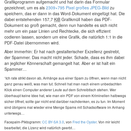
Grafikprogramm aufgemacht und hat darin das Formular
gezeichnet, um es als
2309×795 Pixel großes JPEG-Bild
zu
speichern, das er dann in das Word-Dokument eingefügt hat. Die
dabei entstehenden 157,7
KiB
Grafikmüll haben das PDF-
Dokument so groß gemacht, denn nun handelte es sich nicht
mehr um ein paar Linien und Rechtecke, die sich effizient
codieren lassen, sondern um eine Grafik, die natürlich 1:1 in die
PDF-Datei übernommen wird.
Aber immerhin: Er hat nach gestalterischer Exzellenz gestrebt,
der Spammer. Das macht nicht jeder. Schade, dass es ihm dabei
an jeglicher Könnerschaft gemangelt hat. Aber er ist halt ein
Spammer…
¹Ich rate strikt davon ab, Anhänge aus einer Spam zu öffnen, wenn man nicht
ganz genau weiß, was man tut. Schnell hat man nach einem unbedachten
Klick einen Computer anderer Leute auf dem Schreibtisch stehen. Wer
überhaupt keine Idee hat, wie man ein PDF von einem Kriminellen halbwegs
sicher öffnet, sollte gar nicht erst darüber nachdenken, es zu tun. Im Moment
sind übrigens mal wieder eine Menge Spams mit Schadsoftware im Anhang
unterwegs…
Facepalm-Piktogramm:
CC BY-SA 3.0
, von
Fred the Oyster
. Von mir leicht
bearbeitet, die Lizenz wird natürlich geerbt…