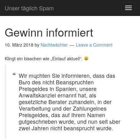
Unser täglich Spam
TOG
NAVI
Gewinn informiert
10. März 2018
by
Nachtwächter
Leave a Comment
Klingt ein bisschen wie „Einlauf aktuell“.
Wir mцchten Sie informieren, dass das
Bьro des nicht Beanspruchten
Preisgeldes in Spanien, unsere
Anwaltskanzlei ernannt hat, als
gesetzliche Berater zuhandeln, in der
Verarbeitung und der Zahlungeines
Preisgeldes, das auf Ihrem Namen
gutgeschrieben wurde, und nun seit ьber
zwei Jahren nicht beansprucht wurde.