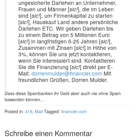
ungesicherte Darlehen an Unternehmer,
Frauen und Männer [
sic!
], die im Leben
sind [
sic!
], um Firmenkapital zu starten
[
sic!
], Hauskauf Land andere persönliche
Darlehen ETC. Wir geben Darlehen bis
zu einem Betrag von 5 Millionen Euro
[
sic!
] in langfristigen 5-25 Jahren [
sic!
],
Zusammen mit Zinsen [
sic!
] in Höhe von
3%, können Sie uns jetzt kontaktieren,
wenn Sie interessiert sind. Kontaktieren
Sie die Finanzierung [
sic!
] direkt per E-
Mail:
dorrenmulder@financier.com
Mit
freundlichen Grüßen, Dorren Mulder.
Dass diese Spambanken ihr Geld aber auch nie ohne Spam
loswerden können…
Posted in:
419
,
Mail
Tagged:
financier.com
Schreibe einen Kommentar