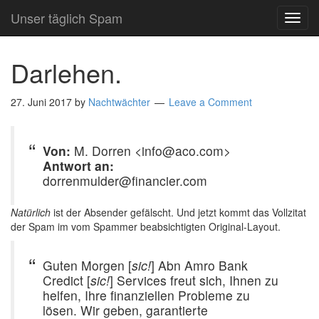
Unser täglich Spam
TOG
NAVI
Darlehen.
27. Juni 2017
by
Nachtwächter
Leave a Comment
Von:
M. Dorren <info@aco.com>
Antwort an:
dorrenmulder@financier.com
Natürlich
ist der Absender gefälscht. Und jetzt kommt das Vollzitat
der Spam im vom Spammer beabsichtigten Original-Layout.
Guten Morgen [
sic!
] Abn Amro Bank
Credict [
sic!
] Services freut sich, Ihnen zu
helfen, Ihre finanziellen Probleme zu
lösen. Wir geben, garantierte