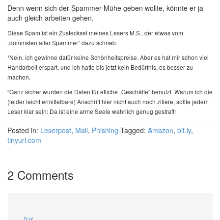
Denn wenn sich der Spammer Mühe geben wollte, könnte er ja
auch gleich arbeiten gehen.
Diese Spam ist ein Zustecksel meines Lesers M.S., der etwas vom
„dümmsten aller Spammer“ dazu schrieb.
¹Nein, ich gewinne dafür keine Schönheitspreise. Aber es hat mir schon viel
Handarbeit erspart, und ich hatte bis jetzt kein Bedürfnis, es besser zu
machen.
²Ganz sicher wurden die Daten für etliche „Geschäfte“ benutzt. Warum ich die
(leider leicht ermittelbare) Anschrift hier nicht auch noch zitiere, sollte jedem
Leser klar sein: Da ist eine arme Seele wahrlich genug gestraft!
Posted in:
Leserpost
,
Mail
,
Phishing
Tagged:
Amazon
,
bit.ly
,
tinyurl.com
2 Comments
tux.