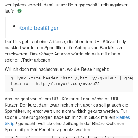
wenigstens korrekt, damit unser Betrugsgeschäft reibungsloser
läuft“.
Konto bestätigen
Der Link geht auf eine Adresse, die über den URL-Kürzer bit.ly
maskiert wurde, um Spamfiltern die Abfrage von Blacklists zu
erschweren. Das
richtige
Amazon würde niemals mit einem
solchen „Trick“ arbeiten.
Will ich doch mal nachschauen, wo die Reise hingeht:
$ lynx -mime_header "http://bit.ly/2qxUl9u" | grep "
Location: http://tinyurl.com/mvezu75

Aha, es geht von einem URL-Kürzer auf den nächsten URL-
Kürzer. Der kürzt dann zwar nicht mehr, aber es soll ja auch die
Spamfilterung erschwert und nicht wirklich gekürzt werden. Für
solche Umleitungsorgien habe ich mir zum Glück mal ein
kleines
Skript
¹ gemacht, weil sie eine Zeitlang in der Binäre-Optionen-
Spam mit großer Penetranz genutzt wurden.