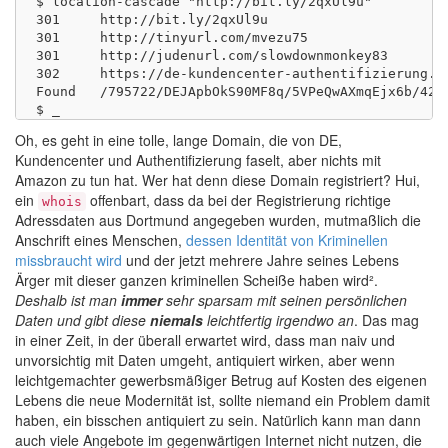
$ location-cascade "http://bit.ly/2qxUl9u"

301	http://bit.ly/2qxUl9u

301	http://tinyurl.com/mvezu75

301	http://judenurl.com/slowdownmonkey83

302	https://de-kundencenter-authentifizierung.com/wer/macht/parra/

Found	/795722/DEJApbOkS90MF8q/5VPeQwAXmqEjx6b/427610010560/oOkLqQjKN3YtwWp/sEN42eBULqQaMJF/

Oh, es geht in eine tolle, lange Domain, die von DE,
Kundencenter und Authentifizierung faselt, aber nichts mit
Amazon zu tun hat. Wer hat denn diese Domain registriert? Hui,
ein
offenbart, dass da bei der Registrierung richtige
whois
Adressdaten aus Dortmund angegeben wurden, mutmaßlich die
Anschrift eines Menschen,
dessen Identität von Kriminellen
missbraucht wird
und der jetzt mehrere Jahre seines Lebens
Ärger mit dieser ganzen kriminellen Scheiße haben wird².
Deshalb ist man
immer
sehr sparsam mit seinen persönlichen
Daten und gibt diese
niemals
leichtfertig irgendwo an
. Das mag
in einer Zeit, in der überall erwartet wird, dass man naiv und
unvorsichtig mit Daten umgeht, antiquiert wirken, aber wenn
leichtgemachter gewerbsmäßiger Betrug auf Kosten des eigenen
Lebens die neue Modernität ist, sollte niemand ein Problem damit
haben, ein bisschen antiquiert zu sein. Natürlich kann man dann
auch viele Angebote im gegenwärtigen Internet nicht nutzen, die