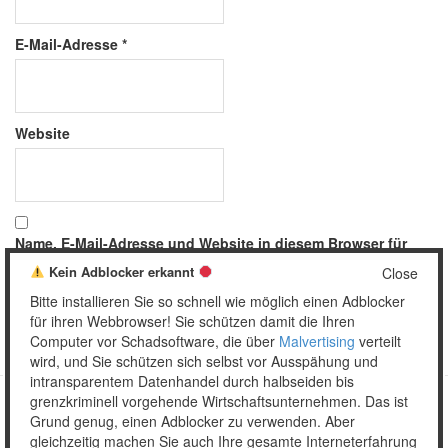
E-Mail-Adresse
*
Website
Name, E-Mail-Adresse und Website in diesem Browser für
meinen nächsten Kommentar speichern.
Kein Adblocker erkannt
Close
Bitte installieren Sie so schnell wie möglich einen Adblocker
für ihren Webbrowser! Sie schützen damit die Ihren
Computer vor Schadsoftware, die über
Malvertising
verteilt
wird, und Sie schützen sich selbst vor Ausspähung und
intransparentem Datenhandel durch halbseiden bis
grenzkriminell vorgehende Wirtschaftsunternehmen. Das ist
Grund genug, einen Adblocker zu verwenden. Aber
Copyright © 2026 Unser täglich Spam.
gleichzeitig machen Sie auch Ihre gesamte Interneterfahrung
Mobile
WordPress Theme by themehall.com