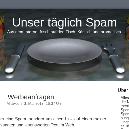
Unser täglich Spam
Aus dem Internet frisch auf den Tisch. Köstlich und aromatisch.
Über
Werbeanfragen…
Alle
der 
Mittwoch, 3. Mai 2017, 16:37 Uhr
men­t
Spam
Spam
bung
 um eine Spam, sondern um einen Link auf einen meiner
lungs
essanten und lesenswerten Text im Web.
es ü