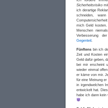
Sicherheitsrisiko
mi
ich derartige Rekla
schneiden, wan
Computersicherheit 
mich Geld kosten. 
Menschen niemals
Verbesserung der
Gegenteil
.
Fünftens
bin ich d
Zeit und Kosten e
Geld dafür geben, d
bei mir erscheint
wieder einmal offen
er käme von mir. Je
für eine Meinung er
in irgendwelchen I
entwickelt hat. Die
habe ich dann kein 