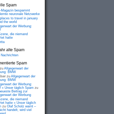
elle Spam
-Magazin bespammt
lernte neuronale Netzwerke
places to travel in january
nd the world
egenwart der Werbung:
W
Szene, die niemand
tet hatte
etta
ahr alte Spam
 Nachrichten
entierte Spam
zu
Allgegenwart der
bung: BMW
User
zu
Allgegenwart der
bung: BMW
egenwart der Werbung:
« Unser täglich Spam
zu
neueste Beitrag zur
egenwart der Werbung
Szene, die niemand
tet hatte « Unser täglich
m
zu
Olaf Scholz warnt –
icht handelt, wird viel
eren!