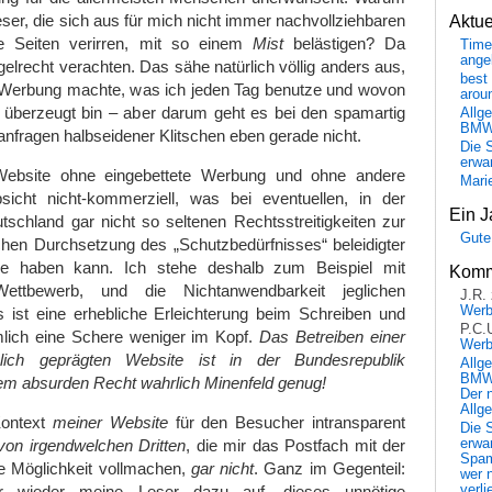
Leser, die sich aus für mich nicht immer nachvollziehbaren
Aktu
 Seiten verirren, mit so einem
Mist
belästigen? Da
Time
ange
gelrecht verachten. Das sähe natürlich völlig anders aus,
best 
 Werbung machte, was ich jeden Tag benutze und wovon
arou
h überzeugt bin – aber darum geht es bei den spamartig
Allg
BM
fragen halbseidener Klitschen eben gerade nicht.
Die 
erwar
Website ohne eingebettete Werbung und ohne andere
Mari
sicht nicht-kommerziell, was bei eventuellen, in der
Ein J
schland gar nicht so seltenen Rechtsstreitigkeiten zur
Gute
chen Durchsetzung des „Schutzbedürfnisses“ beleidigter
ile haben kann. Ich stehe deshalb zum Beispiel mit
Komm
ttbewerb, und die Nichtanwendbarkeit jeglichen
J.R.
Wer
 ist eine erhebliche Erleichterung beim Schreiben und
P.C.
ämlich eine Schere weniger im Kopf.
Das Betreiben einer
Wer
lich geprägten Website ist in der Bundesrepublik
Allg
BMW 
rem absurden Recht wahrlich Minenfeld genug!
Der 
Allg
ontext
meiner Website
für den Besucher intransparent
Die 
erwar
on irgendwelchen Dritten
, die mir das Postfach mit der
Spa
he Möglichkeit vollmachen,
gar nicht
. Ganz im Gegenteil:
wer n
verli
r wieder meine Leser dazu auf, dieses unnötige