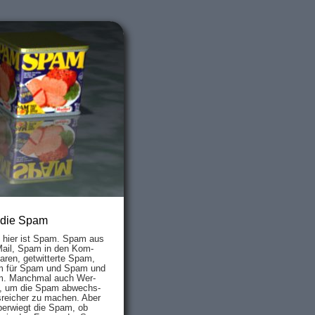
 die Spam
s hier ist Spam. Spam aus
Mail, Spam in den Kom­
aren, ge­twit­ter­te Spam,
 für Spam und Spam und
. Manch­mal auch Wer­
, um die Spam ab­wechs­
­reich­er zu mach­en. Aber
ber­wiegt die Spam, ob