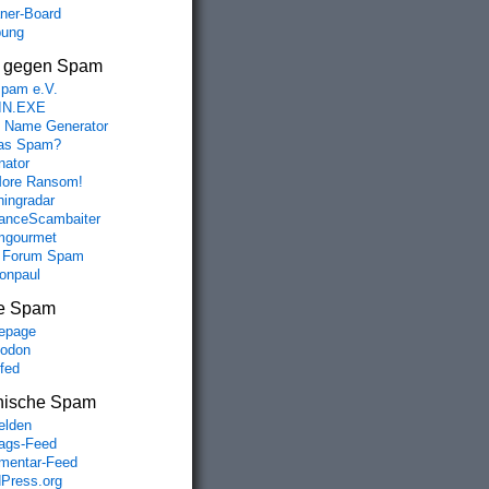
aner-Board
bung
s gegen Spam
spam e.V.
IN.EXE
 Name Generator
das Spam?
nator
ore Ransom!
hingradar
nceScambaiter
mgourmet
 Forum Spam
fonpaul
e Spam
epage
odon
lfed
nische Spam
lden
rags-Feed
entar-Feed
Press.org