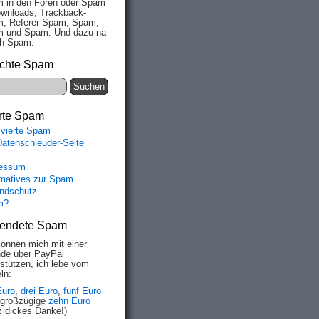
 in den Fo­ren oder Spam
wn­loads, Track­back-
, Re­fe­rer-Spam, Spam,
 und Spam. Und da­zu na­
ich Spam.
chte Spam
rte Spam
ivierte Spam
Datenschleuder-Seite
essum
rmatives zur Spam
ndschutz
m?
endete Spam
können mich mit einer
de über PayPal
rstützen, ich lebe vom
ln:
Euro
,
drei Euro
,
fünf Euro
 großzügige
zehn Euro
z dickes Danke!)