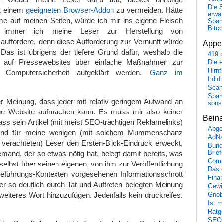
Die 
t einem
geeigneten Browser-Addon
zu vermeiden. Hätte
erwar
me auf meinen Seiten, würde ich mir ins eigene Fleisch
Spa
Bitc
n immer ich meine Leser zur Herstellung von
auffordere, denn diese Aufforderung zur Vernunft würde
Appet
Das ist übrigens der tiefere Grund dafür, weshalb die
419.
 auf Pressewebsites über einfache Maßnahmen zur
Die 
Hirn
 Computersicherheit aufgeklärt werden.
Ganz im
I did
Scam
Spam
er Meinung, dass jeder mit relativ geringem Aufwand an
sons
ine Website aufmachen kann. Es muss mir also keiner
Bein
ass sein Artikel (mit meist SEO-trächtigen Reklamelinks)
Abge
 und für meine wenigen (mit solchem Mummenschanz
AdN
 verachteten) Leser den Ersten-Blick-Eindruck erweckt,
Bund
mand, der so etwas nötig hat, belegt damit bereits, was
Brie
Comp
 selbst über seinen eigenen, von ihm zur Veröffentlichung
Das 
rreführungs-Kontexten vorgesehenen Informationsschrott
Fina
ser so deutlich durch Tat und Auftreten belegten Meinung
Gewi
weiteres Wort hinzuzufügen. Jedenfalls kein druckreifes.
Gnob
Ist 
Ratge
SEO