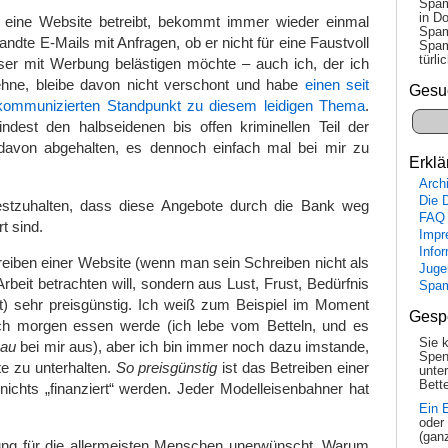
Spam
in Do
 eine Website betreibt, bekommt immer wieder einmal
Spam
ndte E-Mails mit Anfragen, ob er nicht für eine Faustvoll
Spam
tür­l
er mit Werbung belästigen möchte – auch ich, der ich
ehne, bleibe davon nicht verschont und habe
einen seit
Gesu
 kommunizierten Standpunkt zu diesem leidigen Thema
.
dest den halbseidenen bis offen kriminellen Teil der
davon abgehalten, es dennoch einfach mal bei mir zu
Erklä
Arch
Die 
festzuhalten, dass diese Angebote durch die Bank weg
FAQ
t sind.
Impr
Info
reiben einer Website (wenn man sein Schreiben nicht als
Juge
rbeit betrachten will, sondern aus Lust, Frust, Bedürfnis
Spa
t) sehr preisgünstig. Ich weiß zum Beispiel im Moment
Gesp
ch morgen essen werde (ich lebe vom Betteln, und es
Sie 
mau
bei mir aus), aber ich bin immer noch dazu imstande,
Spen
e zu unterhalten.
So preisgünstig
ist das Betreiben einer
unte
Bette
ichts „finanziert“ werden. Jeder Modelleisenbahner hat
Ein 
oder
(gan
ng für die allermeisten Menschen unerwünscht. Warum