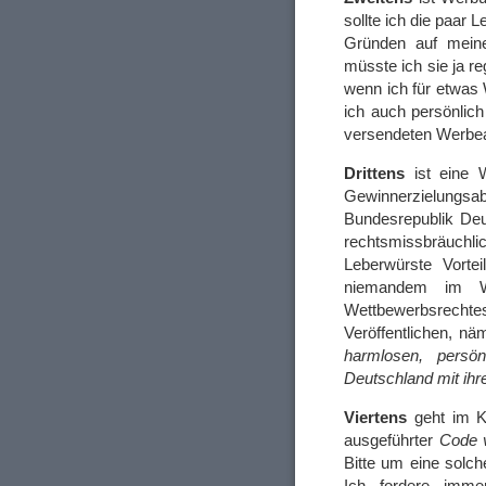
sollte ich die paar 
Gründen auf meine
müsste ich sie ja re
wenn ich für etwas
ich auch persönlic
versendeten Werbean
Drittens
ist eine 
Gewinnerzielungsab
Bundesrepublik Deut
rechtsmissbräuchli
Leberwürste Vorte
niemandem im We
Wettbewerbsrechtes
Veröffentlichen, n
harmlosen, persön
Deutschland mit ih
Viertens
geht im K
ausgeführter
Code v
Bitte um eine solc
Ich fordere imme