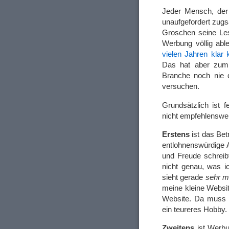
Jeder Mensch, der
unaufgefordert zugsa
Groschen seine Les
Werbung völlig abl
vielen Jahren klar
Das hat aber zumin
Branche noch nie 
versuchen.
Grundsätzlich ist 
nicht empfehlenswer
Erstens
ist das Bet
entlohnenswürdige A
und Freude schreib
nicht genau, was i
sieht gerade
sehr 
meine kleine Websit
Website. Da muss n
ein teureres Hobby.
Zweitens
ist Werbu