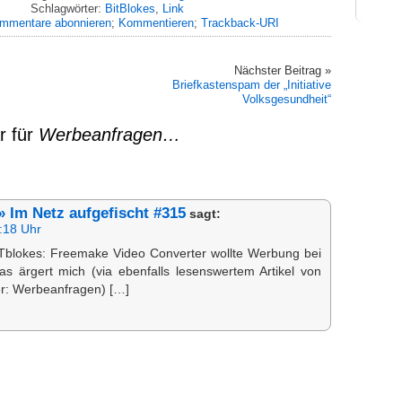
Schlagwörter:
BitBlokes
,
Link
mmentare abonnieren
;
Kommentieren
;
Trackback-URI
Nächster Beitrag »
Briefkastenspam der „Initiative
Volksgesundheit“
r für
Werbeanfragen…
» Im Netz aufgefischt #315
sagt:
:18 Uhr
Tblokes: Freemake Video Converter wollte Werbung bei
s ärgert mich (via ebenfalls lesenswertem Artikel von
er: Werbeanfragen) […]