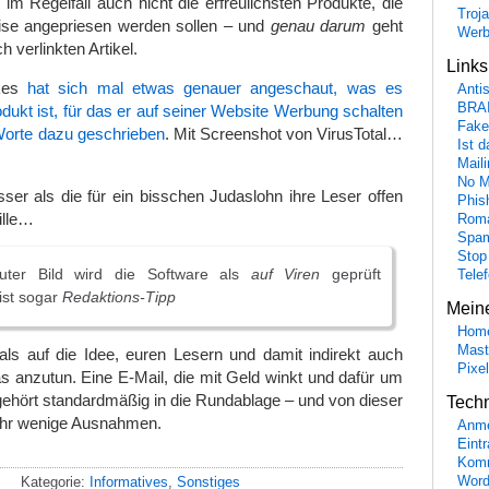
im Regelfall auch nicht die erfreulichsten Produkte, die
Troj
ise angepriesen werden sollen – und
genau darum
geht
Wer
h verlinkten Artikel.
Link
okes
hat sich mal etwas genauer angeschaut, was es
Anti
BRA
rodukt ist, für das er auf seiner Website Werbung schalten
Fake
 Worte dazu geschrieben
. Mit Screenshot von VirusTotal…
Ist 
Maili
No M
sser als die für ein bisschen Judaslohn ihre Leser offen
Phis
ille…
Roma
Spa
Stop
ter Bild wird die Software als
auf Viren
geprüft
Tele
ist sogar
Redaktions-Tipp
Mein
Hom
Mast
 auf die Idee, euren Lesern und damit indirekt auch
Pixe
s anzutun. Eine E-Mail, die mit Geld winkt und dafür um
 gehört standardmäßig in die Rundablage – und von dieser
Tech
sehr wenige Ausnahmen.
Anme
Eint
Komm
Kategorie:
Informatives
,
Sonstiges
Word