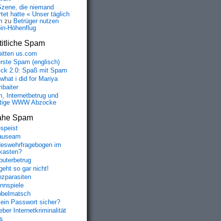
Szene, die niemand
tet hatte « Unser täglich
m
zu
Betrüger nutzen
oin-Höhenflug
itliche Spam
bitten us.com
erste Spam (englisch)
fick 2.0: Spaß mit Spam
 what i did for Mariya
baiter
, Internetbetrug und
tige WWW Abzocke
ahe Spam
speist
auseam
eswehrfragebogen im
fkasten?
uterbetrug
geht so gar nicht!
nzparasiten
nnspiele
belmatsch
mein Passwort sicher?
ber Internetkriminalität
s