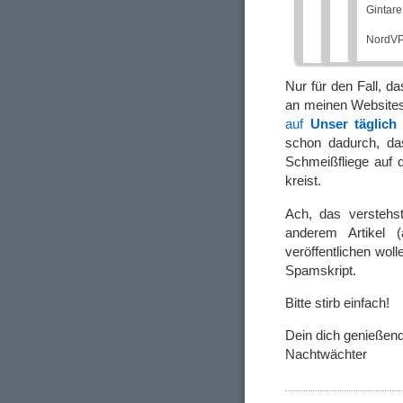
Gintare
NordV
Nur für den Fall, d
an meinen Websites
auf
Unser täglic
schon dadurch, das
Schmeißfliege auf
kreist.
Ach, das verstehst
anderem Artikel (
veröffentlichen wo
Spamskript.
Bitte stirb einfach!
Dein dich genießen
Nachtwächter