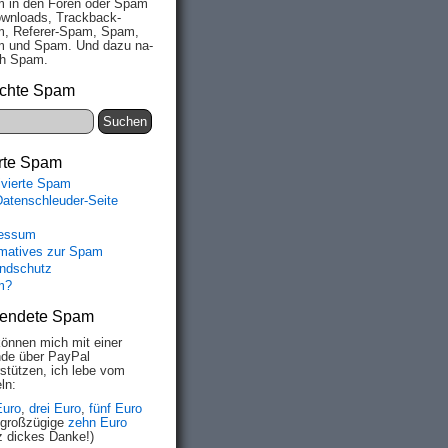
 in den Fo­ren oder Spam
wn­loads, Track­back-
, Re­fe­rer-Spam, Spam,
 und Spam. Und da­zu na­
ich Spam.
chte Spam
rte Spam
ivierte Spam
Datenschleuder-Seite
essum
rmatives zur Spam
ndschutz
m?
endete Spam
können mich mit einer
de über PayPal
rstützen, ich lebe vom
ln:
Euro
,
drei Euro
,
fünf Euro
 großzügige
zehn Euro
z dickes Danke!)