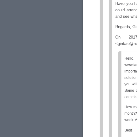
Have you ha
could arran
and see what
Regards, G
On 2017-
<gintare@n
Hello
www.tam
importan
solution
you wil
Some o
commiss
How man
month? 
week. A
Best