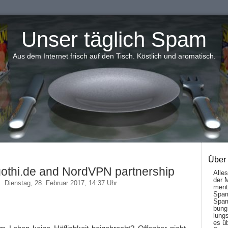
Unser täglich Spam
Aus dem Internet frisch auf den Tisch. Köstlich und aromatisch.
Über
othi.de and NordVPN partnership
Alle
der 
Dienstag, 28. Februar 2017, 14:37 Uhr
men­t
Spam
Spam
bung
lungs
es ü