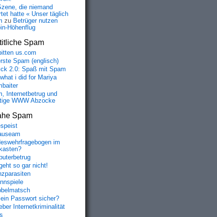
Szene, die niemand
tet hatte « Unser täglich
m
zu
Betrüger nutzen
oin-Höhenflug
itliche Spam
bitten us.com
erste Spam (englisch)
fick 2.0: Spaß mit Spam
 what i did for Mariya
baiter
, Internetbetrug und
tige WWW Abzocke
ahe Spam
speist
auseam
eswehrfragebogen im
fkasten?
uterbetrug
geht so gar nicht!
nzparasiten
nnspiele
belmatsch
mein Passwort sicher?
ber Internetkriminalität
s