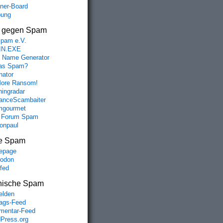
aner-Board
bung
s gegen Spam
spam e.V.
IN.EXE
 Name Generator
das Spam?
nator
ore Ransom!
hingradar
nceScambaiter
mgourmet
 Forum Spam
fonpaul
e Spam
epage
odon
lfed
nische Spam
lden
rags-Feed
entar-Feed
Press.org