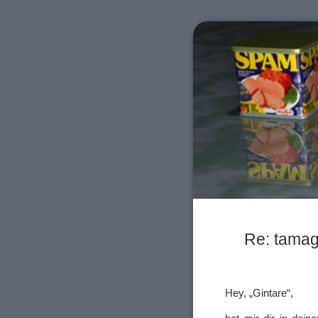
Re: tamag
Hey, „Gintare“,