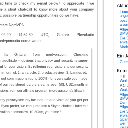
d time to check my e-mail below? I‘d appreciate if we
Aktu
ge a short chat/call to know more about your company
Time
 possible partnership opportunities do we have.
ange
best 
arou
intare NordVPN
Allg
BM
02-20 14:54:39 UTC, Gintarė Plevokaitė
Die 
ordvpnmedia.com> wrote:
erwar
Mari
, It‘s Gintare, from nordvpn.com. Checking
Ein J
agothi.de – obvious that privacy and security is super-
Gute
t for your vistors. By reffering your visitors to our security
Komm
 in form of: 1. an article; 2. product review; 3. banner, etc.
J.R.
l get commissions (up to 100%) for every sale you made.
Wer
f our registered partners earns over 50k USD/month in
P.C.
Wer
ions from our affiliate program (nordvpn.com/affiliate).
Allg
BMW 
y privacy/security focused unique visits do you get per
Der 
If you prefer, we can jump into a Skype chat/call later this
Allg
Die 
vailable tomorrow, 10.30am, your time?
erwar
Spa
wer n
verli