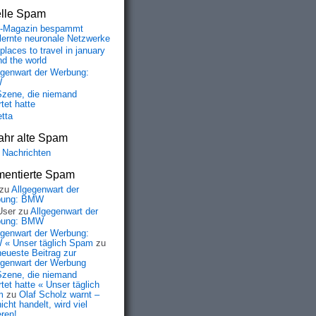
elle Spam
-Magazin bespammt
lernte neuronale Netzwerke
places to travel in january
nd the world
egenwart der Werbung:
W
Szene, die niemand
tet hatte
etta
ahr alte Spam
 Nachrichten
entierte Spam
zu
Allgegenwart der
bung: BMW
User
zu
Allgegenwart der
bung: BMW
egenwart der Werbung:
« Unser täglich Spam
zu
neueste Beitrag zur
egenwart der Werbung
Szene, die niemand
tet hatte « Unser täglich
m
zu
Olaf Scholz warnt –
icht handelt, wird viel
eren!