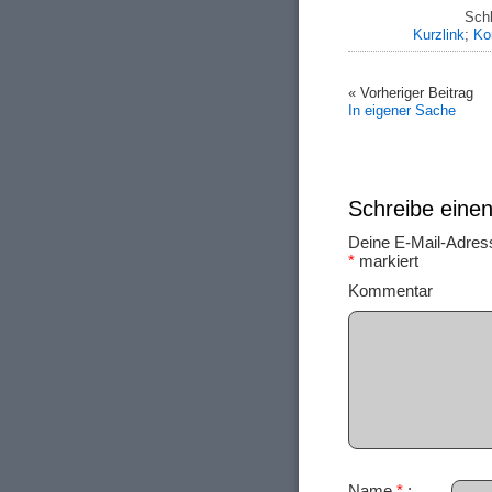
Sch
Kurzlink
;
Ko
« Vorheriger Beitrag
In eigener Sache
Schreibe ein
Deine E-Mail-Adresse
*
markiert
Ko
Name
*