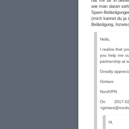
hat mir dir in dein
wie man daran sie
Spam-Belästigungen 
(mich kannst du ja 
Belästigung. Inzwisc
Hello,
I realize that y
you help me out
partnership at
Greatly appreci
Gintare
NordVPN
On 2017-02
<gintare@nord
Hi,