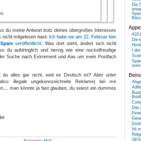
Die 
erwar
Spa
PN
Bitc
Appet
ass du meine Antwort trotz deines übergroßes Interesses
419.
 nicht mitgelesen hast:
Ich habe sie am 22. Februar hier
Die 
h Spam
veröffentlicht
. Was dort steht, ändert sich nicht
Hirn
s du aufdringlich und nervig wie eine nuckelfreudige
I did
Scam
 der Suche nach Exkrement und Aas um mein Postfach
Spam
sons
 du alles gar nicht, weil es Deutsch ist? Aber unter
Bein
also: illegale ungekennzeichnete Reklame) bei mir
Abge
AdN
llen… man könnte ja fast glauben, du seiest ein dummes
Bund
Brie
Comp
Das 
Fina
der
Gewi
Gnob
Ist 
Ratge
SEO
Kategorie:
Mail