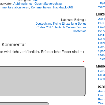
Troj
lagwörter:
Aufdringliches
,
Geschäftsvorschlag
Wer
mmentare abonnieren
;
Kommentieren
;
Trackback-URI
Link
Anti
Nächster Beitrag »
BRA
Deutschland Keine Einzahlung Bonus
Codes 2017 Deutsch Online Casinos
Fake
kostenlos
Ist 
Maili
No M
Phis
en Kommentar
Roma
Spa
 wird nicht veröffentlicht.
Erforderliche Felder sind mit
Stop
Tele
mmentar
*
Mein
Hom
Mast
Pixe
Tech
Anme
Eint
Komm
Word