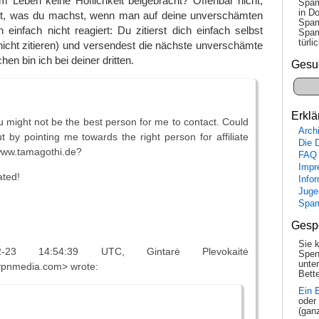
em Leben keine Höflichkeit beigebracht? Offenbar nicht,
Spam
in Do
ht, was du machst, wenn man auf deine unverschämten
Spam
einfach nicht reagiert: Du zitierst dich einfach selbst
Spam
tür­l
nicht zitieren) und versendest die nächste unverschämte
hen bin ich bei deiner dritten.
Gesu
Erklä
ou might not be the best person for me to contact. Could
Arch
 by pointing me towards the right person for affiliate
Die 
 www.tamagothi.de?
FAQ
Impr
ated!
Info
Juge
Spa
Gesp
Sie 
-23 14:54:39 UTC, Gintarė Plevokaitė
Spen
unte
vpnmedia.com> wrote:
Bette
Ein 
oder
(gan