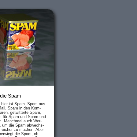
 die Spam
s hier ist Spam. Spam aus
Mail, Spam in den Kom­
aren, ge­twit­ter­te Spam,
 für Spam und Spam und
. Manch­mal auch Wer­
, um die Spam ab­wechs­
­reich­er zu mach­en. Aber
ber­wiegt die Spam, ob