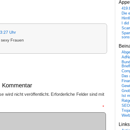
Appet
419.
Die 
Hirn
I did
Scam
3:27 Uhr
Spam
sons
 sexy Frauen
Bein
Abge
AdN
Bund
Brie
Comp
Das 
Fina
en Kommentar
Gewi
Gnob
 wird nicht veröffentlicht.
Erforderliche Felder sind mit
Ist 
Ratge
SEO
mmentar
*
Troj
Wer
Link