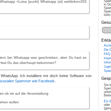
Spam
Whatsapp <Luisa (punkt) Whatsapp (at) weblinksrv203
in Do
Spam
Spam
tür­l
Gesu
Erklä
Arch
Die 
FAQ
stern bei Whatsapp was geschrieben, aber Du hast es
Impr
Info
…Hast Du das überhaupt bekommen?
Juge
Spa
 WhatsApp. Ich installiere mir doch keine Software von
Gesp
 asozialen Spammer wie Facebook
.
Sie 
Spen
unte
en ob wir auf die Veranstaltung
Bette
Ein 
ehen wollen
oder
(gan