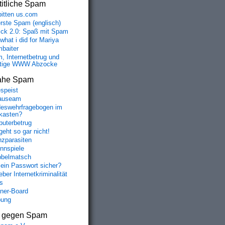
itliche Spam
bitten us.com
erste Spam (englisch)
fick 2.0: Spaß mit Spam
 what i did for Mariya
baiter
, Internetbetrug und
tige WWW Abzocke
ahe Spam
speist
auseam
eswehrfragebogen im
fkasten?
uterbetrug
geht so gar nicht!
nzparasiten
nnspiele
belmatsch
mein Passwort sicher?
ber Internetkriminalität
s
aner-Board
bung
s gegen Spam