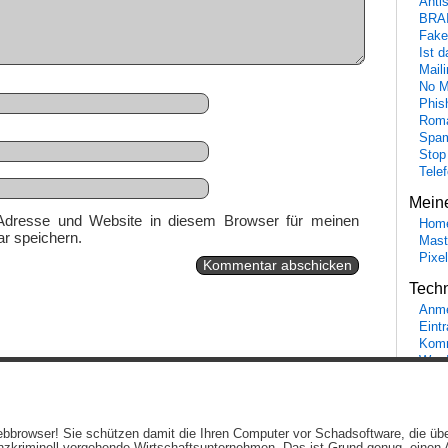
Anti
BRA
Fake
Ist 
Maili
No M
Phis
Roma
Spa
Stop
Tele
Mein
Adresse und Website in diesem Browser für meinen
Hom
r speichern.
Mast
Pixe
Tech
Anme
Eint
Komm
Word
Ein genussvolles Blog von
Elias Schwerdtfeger
(
Lizenz
,
Datenschutzerklärun
 Webbrowser! Sie schützen damit die Ihren Computer vor Schadsoftware, die üb
Beiträge (RSS)
und
Kommentare (RSS)
.