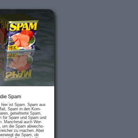
 die Spam
s hier ist Spam. Spam aus
Mail, Spam in den Kom­
aren, ge­twit­ter­te Spam,
 für Spam und Spam und
. Manch­mal auch Wer­
, um die Spam ab­wechs­
­reich­er zu mach­en. Aber
ber­wiegt die Spam, ob