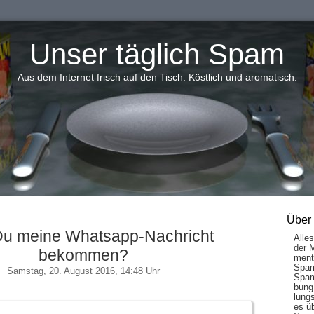
Unser täglich Spam
Aus dem Internet frisch auf den Tisch. Köstlich und aromatisch.
Über
Du meine Whatsapp-Nachricht
Alle
der 
bekommen?
men­t
Spam
Samstag, 20. August 2016, 14:48 Uhr
Spam
bung
lungs
es ü