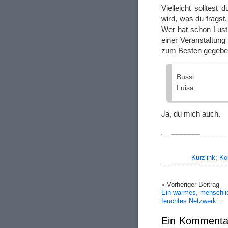
Vielleicht solltest
wird, was du fragst
Wer hat schon Lus
einer Veranstaltun
zum Besten gegeb
Bussi
Luisa
Ja, du mich auch.
Kurzlink
;
Ko
« Vorheriger Beitrag
Ein warmes, menschli
feuchtes Netzwerk…
Ein Kommenta