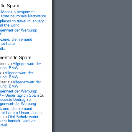
elle Spam
-Magazin bespammt
lernte neuronale Netzwerke
places to travel in january
nd the world
egenwart der Werbung:
W
Szene, die niemand
tet hatte
etta
entierte Spam
User
zu
Allgegenwart der
bung: BMW
zu
Allgegenwart der
bung: BMW
User
zu
Allgegenwart der
bung: BMW
egenwart der Werbung:
« Unser täglich Spam
zu
neueste Beitrag zur
egenwart der Werbung
Szene, die niemand
tet hatte « Unser täglich
m
zu
Olaf Scholz warnt –
icht handelt, wird viel
eren!