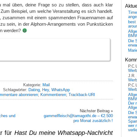
 du mal üben, deine Frage so zu stellen, dass auch klar
Aktu
. Zum Beispiel, um welche Veranstaltung es sich handelt.
Time
ange
t, zusammen mit einem spammenden Frauennamen auf
best 
g zu sein, in der Alphorn-Arrangements von Punkstücken
arou
en werden?
Allg
BM
Die 
erwar
Mari
Komm
P.C.
Wer
J.R.
Wer
Kategorie:
Mail
P.C.
Wer
Schlagwörter:
Dating
,
Hey
,
WhatsApp
mmentare abonnieren
;
Kommentieren
;
Trackback-URI
Allg
BMW 
Der 
Allg
Nächster Beitrag »
Die 
ches und
gammelfleisch@tamagothi.de – €2.500
erwar
pro Monat zusätzlich !
Spa
wer n
verli
r für
Hast Du meine Whatsapp-Nachricht