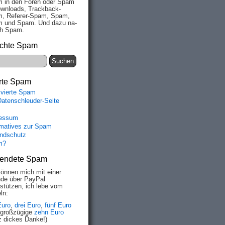
 in den Fo­ren oder Spam
wn­loads, Track­back-
, Re­fe­rer-Spam, Spam,
 und Spam. Und da­zu na­
ich Spam.
chte Spam
rte Spam
ivierte Spam
Datenschleuder-Seite
essum
rmatives zur Spam
ndschutz
m?
endete Spam
können mich mit einer
de über PayPal
rstützen, ich lebe vom
ln:
Euro
,
drei Euro
,
fünf Euro
 großzügige
zehn Euro
z dickes Danke!)