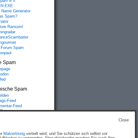
spam e.V.
IN.EXE
 Name Generator
das Spam?
nator
ore Ransom!
hingradar
nceScambaiter
mgourmet
 Forum Spam
fonpaul
e Spam
epage
odon
lfed
nische Spam
lden
rags-Feed
entar-Feed
Press.org
Close
g
)
er
Malvertising
verteilt wird, und Sie schützen sich selbst vor