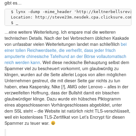
gibt es…
$ lynx -dump -mime_header 'http://keltnerbellsrevie
Location: http://steve23m.nesdek.cpa.clicksure.com

…eine weitere Weiterleitung. Ich erspare mal die weiteren
technischen Details. Nach der bei Verbrechern üblichen Kaskade
von unfassbar vielen Weiterleitungen landet man schließlich
bei
einer tollen Reichwerdseite, die verheißt, dass jeder frisch
amputierte chinesische Tafelhund an der Börse vollautomatisch
reich werden kann
. Weil diese neckische Behauptung selbst dem
Spammer viel zu bescheuert vorkommt, um glaubwürdig zu
klingen, wurden auf die Seite allerlei Logos von allen möglichen
Unternehmen gestreut, die mit dieser Seite gar nichts zu tun
haben, etwa Kaspersky, Nike [
!
], AMG oder Lenovo – alles in der
verzweifelten Hoffnung, dass der Bullshit damit ein bisschen
glaubwürdiger klinge. Dazu wurde ein hübsches Piktogramm
eines abgeschlossenen Vorhängeschlosses abgebildet, unter
dem SSL steht – die Website ist natürlich nicht TLS-verschlüsselt,
weil ein kostenloses TLS-Zertifikat von Let’s Encrypt für diesen
Spammer zu teuer war.