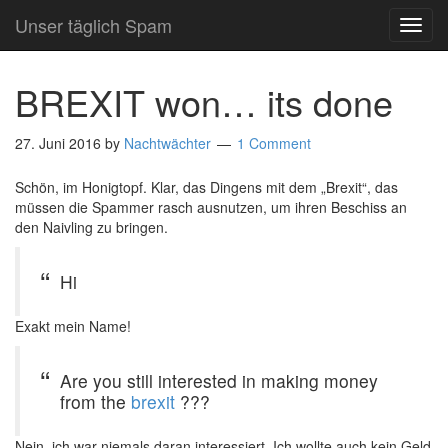
Unser täglich Spam
TOG
NAVI
BREXIT won… its done
27. Juni 2016
by
Nachtwächter
1 Comment
Schön, im Honigtopf. Klar, das Dingens mit dem „Brexit“, das
müssen die Spammer rasch ausnutzen, um ihren Beschiss an
den Naivling zu bringen.
Hi
Exakt mein Name!
Are you still interested in making money
from the
brexit
???
Nein, ich war niemals daran interessiert. Ich wollte auch kein Geld