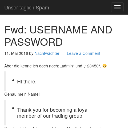
Unser täglich Spam
TOG
NAVI
Fwd: USERNAME AND
PASSWORD
11. Mai 2016
by
Nachtwächter
Leave a Comment
Aber die kenne ich doch noch: „admin“ und „123456″.
Hi there,
Genau mein Name!
Thank you for becoming a loyal
member of our trading group