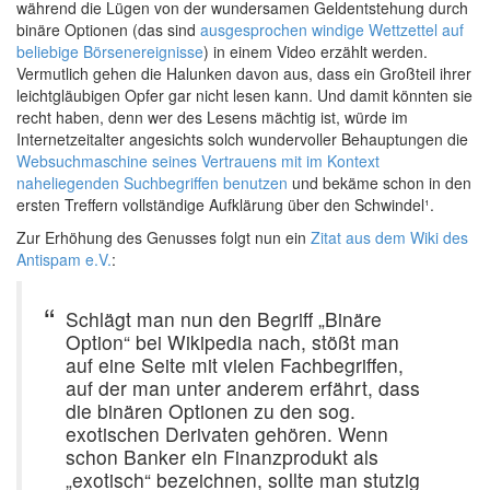
während die Lügen von der wundersamen Geldentstehung durch
binäre Optionen (das sind
ausgesprochen windige Wettzettel auf
beliebige Börsenereignisse
) in einem Video erzählt werden.
Vermutlich gehen die Halunken davon aus, dass ein Großteil ihrer
leichtgläubigen Opfer gar nicht lesen kann. Und damit könnten sie
recht haben, denn wer des Lesens mächtig ist, würde im
Internetzeitalter angesichts solch wundervoller Behauptungen die
Websuchmaschine seines Vertrauens mit im Kontext
naheliegenden Suchbegriffen benutzen
und bekäme schon in den
ersten Treffern vollständige Aufklärung über den Schwindel¹.
Zur Erhöhung des Genusses folgt nun ein
Zitat aus dem Wiki des
Antispam e.V.
:
Schlägt man nun den Begriff „Binäre
Option“ bei Wikipedia nach, stößt man
auf eine Seite mit vielen Fachbegriffen,
auf der man unter anderem erfährt, dass
die binären Optionen zu den sog.
exotischen Derivaten gehören. Wenn
schon Banker ein Finanzprodukt als
„exotisch“ bezeichnen, sollte man stutzig