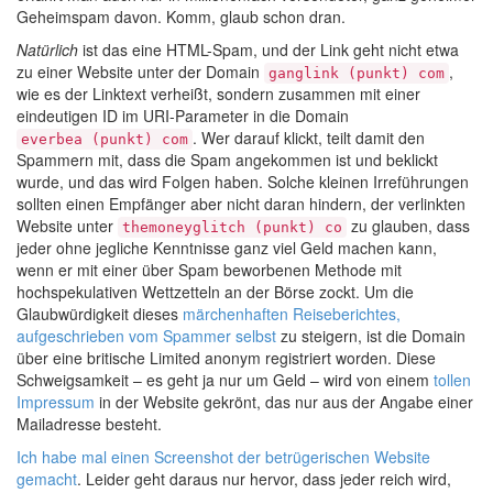
Geheimspam davon. Komm, glaub schon dran.
Natürlich
ist das eine HTML-Spam, und der Link geht nicht etwa
zu einer Website unter der Domain
,
ganglink (punkt) com
wie es der Linktext verheißt, sondern zusammen mit einer
eindeutigen ID im URI-Parameter in die Domain
. Wer darauf klickt, teilt damit den
everbea (punkt) com
Spammern mit, dass die Spam angekommen ist und beklickt
wurde, und das wird Folgen haben. Solche kleinen Irreführungen
sollten einen Empfänger aber nicht daran hindern, der verlinkten
Website unter
zu glauben, dass
themoneyglitch (punkt) co
jeder ohne jegliche Kenntnisse ganz viel Geld machen kann,
wenn er mit einer über Spam beworbenen Methode mit
hochspekulativen Wettzetteln an der Börse zockt. Um die
Glaubwürdigkeit dieses
märchenhaften Reiseberichtes,
aufgeschrieben vom Spammer selbst
zu steigern, ist die Domain
über eine britische Limited anonym registriert worden. Diese
Schweigsamkeit – es geht ja nur um Geld – wird von einem
tollen
Impressum
in der Website gekrönt, das nur aus der Angabe einer
Mailadresse besteht.
Ich habe mal einen Screenshot der betrügerischen Website
gemacht
. Leider geht daraus nur hervor, dass jeder reich wird,