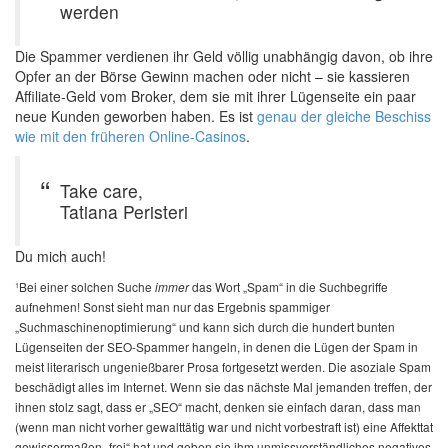
werden
Die Spammer verdienen ihr Geld völlig unabhängig davon, ob ihre
Opfer an der Börse Gewinn machen oder nicht – sie kassieren
Affiliate-Geld vom Broker, dem sie mit ihrer Lügenseite ein paar
neue Kunden geworben haben. Es ist
genau der gleiche Beschiss
wie mit den früheren Online-Casinos
.
Take care,
Tatiana Peristeri
Du mich auch!
¹Bei einer solchen Suche
das Wort „Spam“ in die Suchbegriffe
immer
aufnehmen! Sonst sieht man nur das Ergebnis spammiger
„Suchmaschinenoptimierung“ und kann sich durch die hundert bunten
Lügenseiten der SEO-Spammer hangeln, in denen die Lügen der Spam in
meist literarisch ungenießbarer Prosa fortgesetzt werden. Die asoziale Spam
beschädigt alles im Internet. Wenn sie das nächste Mal jemanden treffen, der
ihnen stolz sagt, dass er „SEO“ macht, denken sie einfach daran, dass man
(wenn man nicht vorher gewalttätig war und nicht vorbestraft ist) eine Affekttat
gewissermaßen „frei“ hat und geben sie ihm unmissverständliches negatives