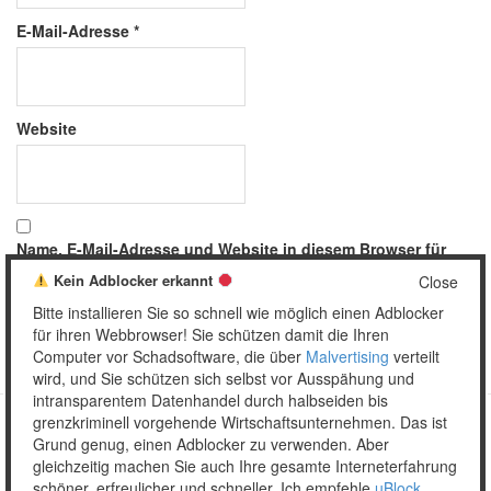
E-Mail-Adresse
*
Website
Name, E-Mail-Adresse und Website in diesem Browser für
meinen nächsten Kommentar speichern.
Kein Adblocker erkannt
Close
Bitte installieren Sie so schnell wie möglich einen Adblocker
für ihren Webbrowser! Sie schützen damit die Ihren
Computer vor Schadsoftware, die über
Malvertising
verteilt
wird, und Sie schützen sich selbst vor Ausspähung und
intransparentem Datenhandel durch halbseiden bis
grenzkriminell vorgehende Wirtschaftsunternehmen. Das ist
Grund genug, einen Adblocker zu verwenden. Aber
Copyright © 2026 Unser täglich Spam.
gleichzeitig machen Sie auch Ihre gesamte Interneterfahrung
Mobile
WordPress Theme by themehall.com
schöner, erfreulicher und schneller. Ich empfehle
uBlock