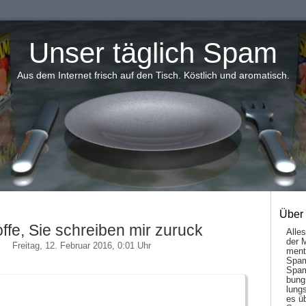
Unser täglich Spam
Aus dem Internet frisch auf den Tisch. Köstlich und aromatisch.
Über
offe, Sie schreiben mir zuruck
Alle
der 
Freitag, 12. Februar 2016, 0:01 Uhr
men­t
Spam
Spam
bung
lungs
es ü