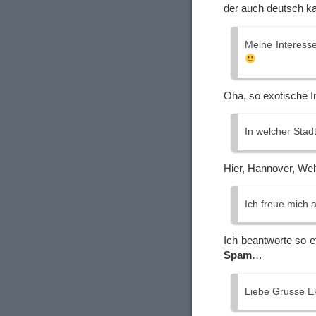
der auch deutsch ka
Meine Interesse
Oha, so exotische I
In welcher Stad
Hier, Hannover, Wel
Ich freue mich a
Ich beantworte so 
Spam
…
Liebe Grusse E