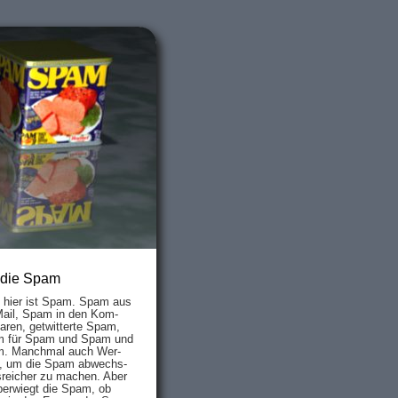
 die Spam
s hier ist Spam. Spam aus
Mail, Spam in den Kom­
aren, ge­twit­ter­te Spam,
 für Spam und Spam und
. Manch­mal auch Wer­
, um die Spam ab­wechs­
­reich­er zu mach­en. Aber
ber­wiegt die Spam, ob