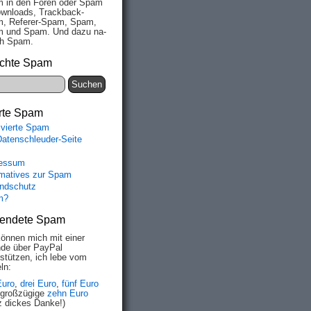
 in den Fo­ren oder Spam
wn­loads, Track­back-
, Re­fe­rer-Spam, Spam,
 und Spam. Und da­zu na­
ich Spam.
chte Spam
rte Spam
ivierte Spam
Datenschleuder-Seite
essum
rmatives zur Spam
ndschutz
m?
endete Spam
können mich mit einer
de über PayPal
rstützen, ich lebe vom
ln:
Euro
,
drei Euro
,
fünf Euro
 großzügige
zehn Euro
z dickes Danke!)