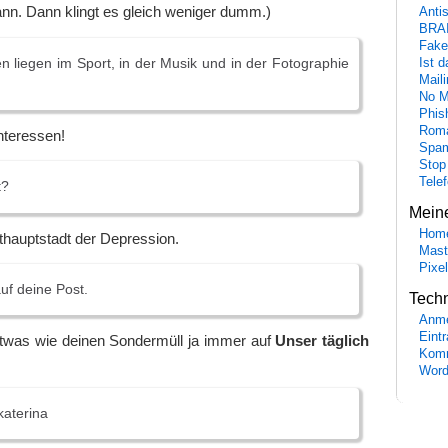
nn. Dann klingt es gleich weniger dumm.)
Anti
BRA
Fake
n liegen im Sport, in der Musik und in der Fotographie
Ist 
Maili
No M
Phis
Roma
nteressen!
Spa
Stop
Tele
t?
Mein
Hom
thauptstadt der Depression.
Mast
Pixe
uf deine Post.
Tech
Anme
Eint
etwas wie deinen Sondermüll ja immer auf
Unser täglich
Komm
Word
katerina