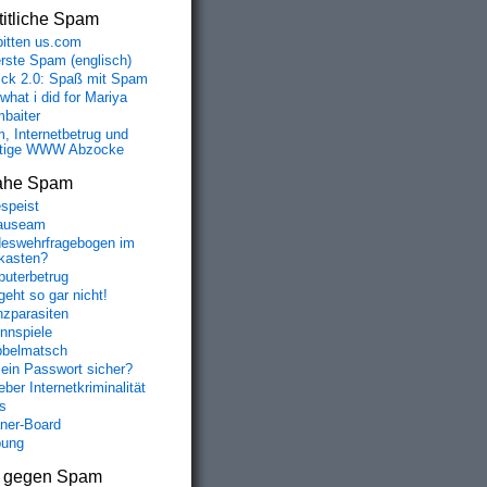
itliche Spam
bitten us.com
erste Spam (englisch)
fick 2.0: Spaß mit Spam
 what i did for Mariya
baiter
, Internetbetrug und
tige WWW Abzocke
ahe Spam
speist
auseam
eswehrfragebogen im
fkasten?
uterbetrug
geht so gar nicht!
nzparasiten
nnspiele
belmatsch
mein Passwort sicher?
ber Internetkriminalität
s
aner-Board
bung
s gegen Spam