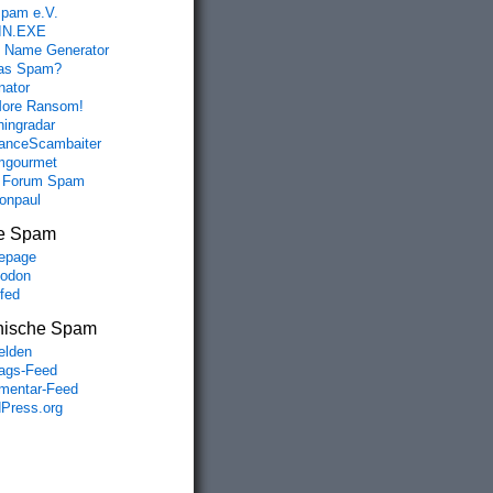
spam e.V.
IN.EXE
 Name Generator
das Spam?
nator
ore Ransom!
hingradar
nceScambaiter
mgourmet
 Forum Spam
fonpaul
e Spam
epage
odon
lfed
nische Spam
lden
rags-Feed
entar-Feed
Press.org