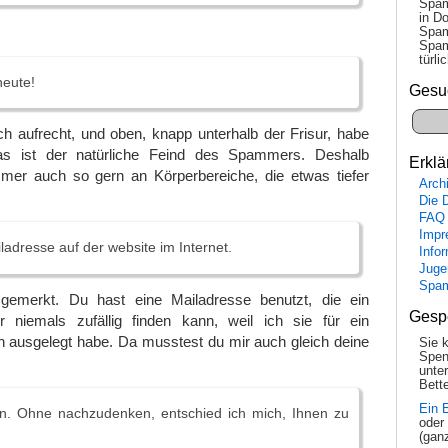
Spam
in Do
Spam
Spam
tür­l
heute!
Gesu
h aufrecht, und oben, knapp unterhalb der Frisur, habe
as ist der natürliche Feind des Spammers. Deshalb
Erklä
mmer auch so gern an Körperbereiche, die etwas tiefer
Arch
Die 
FAQ
Impr
ladresse auf der website im Internet.
Info
Juge
Spa
gemerkt. Du hast eine Mailadresse benutzt, die ein
Gesp
 niemals zufällig finden kann, weil ich sie für ein
 ausgelegt habe. Da musstest du mir auch gleich deine
Sie 
Spen
unte
Bette
Ein 
. Ohne nachzudenken, entschied ich mich, Ihnen zu
oder
(gan