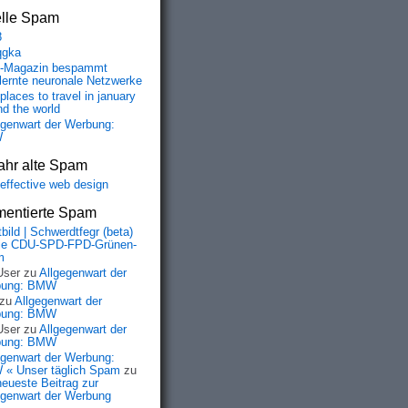
elle Spam
8
qgka
-Magazin bespammt
lernte neuronale Netzwerke
places to travel in january
nd the world
egenwart der Werbung:
W
ahr alte Spam
-effective web design
entierte Spam
bild | Schwerdtfegr (beta)
ie CDU-SPD-FPD-Grünen-
m
User
zu
Allgegenwart der
bung: BMW
zu
Allgegenwart der
bung: BMW
User
zu
Allgegenwart der
bung: BMW
egenwart der Werbung:
« Unser täglich Spam
zu
neueste Beitrag zur
egenwart der Werbung