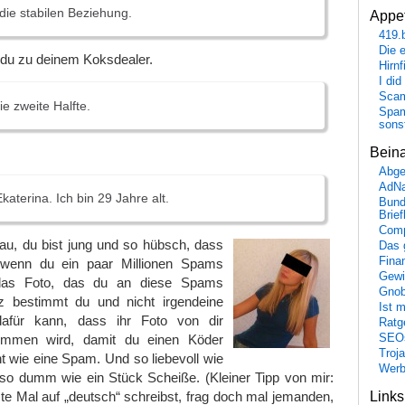
die stabilen Beziehung.
Appet
419.
Die 
 du zu deinem Koksdealer.
Hirn
I did
Scam
ie zweite Halfte.
Spam
sons
Bein
Abge
AdN
aterina. Ich bin 29 Jahre alt.
Bund
Brie
Comp
Frau, du bist jung und so hübsch, dass
Das 
Fina
 wenn du ein paar Millionen Spams
Gewi
das Foto, das du an diese Spams
Gnob
z bestimmt du und nicht irgendeine
Ist 
dafür kann, dass ihr Foto von dir
Ratge
SEO
nommen wird, damit du einen Köder
Troj
ht wie eine Spam. Und so liebevoll wie
Wer
 so dumm wie ein Stück Scheiße. (Kleiner Tipp von mir:
Link
e Mal auf „deutsch“ schreibst, frag doch mal jemanden,