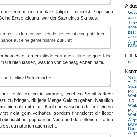
Aktu
 ohne erkennbare mentale Tätigkeit handelst, zeigt sich
Go8
eine Entscheidung“ war der Start eines Skriptes.
xdie
Time
ange
best 
kennen zu lernen. weil ich denke, es ist eine gute Idee.
arou
Chance auf eine gemeinsame Zukunft!
Allg
BM
Ein J
n besuchen, ich empfinde das auch als eine gute Idee.
 mal fühlen lassen, was ich von deinesgleichen halte.
cost
Komm
ie auf online Partnersuche.
Stadt
zu
D
Spa
P.C.
nur Leute, die du in warmen, feuchten Schriftverkehr
Wer
azu zu bringen, dir jede Menge Geld zu geben. Natürlich
J.R.
Wer
m, niemals mit einer Banküberweisung oder mit einem
P.C.
st nicht gern verhaftet, sondern finanzierst dir lieber
Wer
 Lebensstil mit gepuderter Nase und den offenen Pforten
Allg
BMW 
 bist du natürlich auch nicht.
Der 
Allg