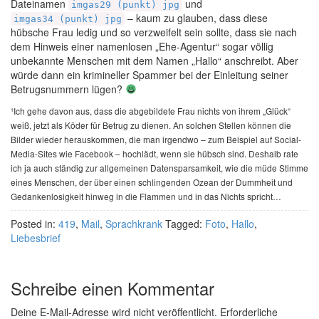
Dateinamen
und
imgas29 (punkt) jpg
– kaum zu glauben, dass diese
imgas34 (punkt) jpg
hübsche Frau ledig und so verzweifelt sein sollte, dass sie nach
dem Hinweis einer namenlosen „Ehe-Agentur“ sogar völlig
unbekannte Menschen mit dem Namen „Hallo“ anschreibt. Aber
würde dann ein krimineller Spammer bei der Einleitung seiner
Betrugsnummern lügen?
¹Ich gehe davon aus, dass die abgebildete Frau nichts von ihrem „Glück“
weiß, jetzt als Köder für Betrug zu dienen. An solchen Stellen können die
Bilder wieder herauskommen, die man irgendwo – zum Beispiel auf Social-
Media-Sites wie Facebook – hochlädt, wenn sie hübsch sind. Deshalb rate
ich ja auch ständig zur allgemeinen Datensparsamkeit, wie die müde Stimme
eines Menschen, der über einen schlingenden Ozean der Dummheit und
Gedankenlosigkeit hinweg in die Flammen und in das Nichts spricht…
Posted in:
419
,
Mail
,
Sprachkrank
Tagged:
Foto
,
Hallo
,
Liebesbrief
Schreibe einen Kommentar
Deine E-Mail-Adresse wird nicht veröffentlicht.
Erforderliche