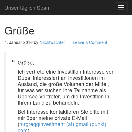
Unser täglich Spam
TOG
NAVI
Grüße
4. Januar 2016
by
Nachtwächter
Leave a Comment
Grüße,
Ich vertrete eine Investition Interesse von
Dubai interessiert an Investitionen im
Ausland, die große Volumen der Mittel,
für-was wir suchen Ihre Teilnahme als
Übersee-Vertreter, um die Investition in
Ihrem Land zu behandeln.
Bei Interesse kontaktieren Sie bitte mit
mir über meine private E-Mail
(
mrgregginvestment (at) gmail (punkt)
com
).