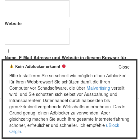
Website
Name, E-Mail-Adresse und Website in diesem Browser für
meinen nächsten Kommentar speichern.
Kein Adblocker erkannt
Close
Bitte installieren Sie so schnell wie möglich einen Adblocker
für ihren Webbrowser! Sie schützen damit die Ihren
Computer vor Schadsoftware, die über
Malvertising
verteilt
wird, und Sie schützen sich selbst vor Ausspähung und
intransparentem Datenhandel durch halbseiden bis
grenzkriminell vorgehende Wirtschaftsunternehmen. Das ist
Grund genug, einen Adblocker zu verwenden. Aber
Copyright © 2026 Unser täglich Spam.
gleichzeitig machen Sie auch Ihre gesamte Interneterfahrung
Mobile
WordPress Theme by themehall.com
schöner, erfreulicher und schneller. Ich empfehle
uBlock
Origin
.