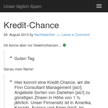
Unser täglich Spam
TOG
NAVI
Kredit-Chance
28. August 2015
by
Nachtwächter
Leave a Comment
Ich kenne aber nur Gewinnchancen…
Guten Tag
Genau mein Name!
Hier kommt eine Kredit-Chance, wir die
Finn Consultant Management [
sic!
].
Angebote Sorten von Darlehen [
sic!
] zu
günstigen Zinsen in Höhe von 1 %
jährlich. Unser Firmensitz ist in Amerika,
Kanada, Europa und Asien [
sic!
]. Im