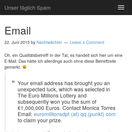
Unser täglich Spam
TOG
NAVI
Email
22. Juni 2015
by
Nachtwächter
Leave a Comment
Oh, ein Qualitätsbetreff! In der Tat, es handelt sich hier um eine
E-Mail. Das hätte ich allerdings auch ohne diese Betreffzeile
gemerkt.
Your email address has brought you an
unexpected luck, which was selected in
The Euro Millions Lottery and
subsequently won you the sum of
€1,000,000 Euros. Contact Monica Torres
Email:
euromillionsdpt (at) qq (punkt) com
to claim your prize.