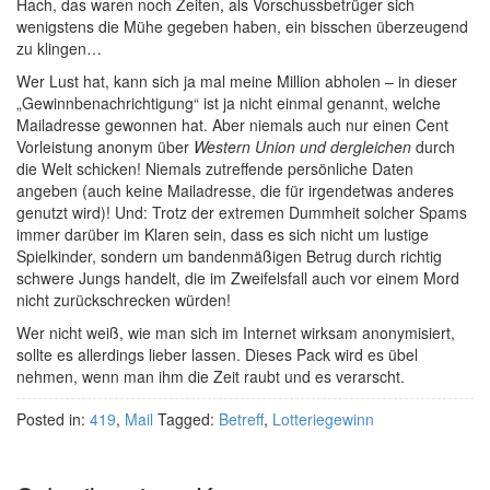
Hach, das waren noch Zeiten, als Vorschussbetrüger sich
wenigstens die Mühe gegeben haben, ein bisschen überzeugend
zu klingen…
Wer Lust hat, kann sich ja mal meine Million abholen – in dieser
„Gewinnbenachrichtigung“ ist ja nicht einmal genannt, welche
Mailadresse gewonnen hat. Aber niemals auch nur einen Cent
Vorleistung anonym über
Western Union und dergleichen
durch
die Welt schicken! Niemals zutreffende persönliche Daten
angeben (auch keine Mailadresse, die für irgendetwas anderes
genutzt wird)! Und: Trotz der extremen Dummheit solcher Spams
immer darüber im Klaren sein, dass es sich nicht um lustige
Spielkinder, sondern um bandenmäßigen Betrug durch richtig
schwere Jungs handelt, die im Zweifelsfall auch vor einem Mord
nicht zurückschrecken würden!
Wer nicht weiß, wie man sich im Internet wirksam anonymisiert,
sollte es allerdings lieber lassen. Dieses Pack wird es übel
nehmen, wenn man ihm die Zeit raubt und es verarscht.
Posted in:
419
,
Mail
Tagged:
Betreff
,
Lotteriegewinn