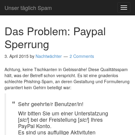
Unser täglich Spam
TOG
NAVI
Das Problem: Paypal
Sperrung
3. April 2015
by
Nachtwächter
2 Comments
Achtung, keine Tischkanten in Gebissnähe! Diese Qualitätsspam
hält, was der Betreff schon verspricht. Es ist eine gnadenlos
schlechte Phishing-Spam, an deren Gestaltung und Formulierung
garantiert kein Gehirn beteiligt war:
Sehr geehrte/r Benutzer/in!
Wir bitten Sie um einer Unterstatzung
[
sic!
] bei der Freistellung [
sic!
] Ihres
PayPal Konto.
Es sind uns auffullige Aktivituten