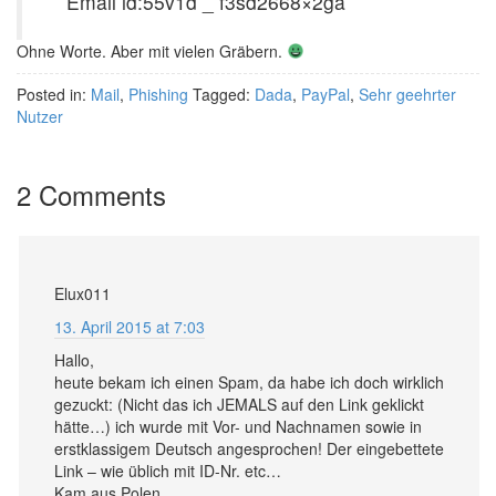
Email id:55v1d _ f3sd2668×2ga
Ohne Worte. Aber mit vielen Gräbern.
Posted in:
Mail
,
Phishing
Tagged:
Dada
,
PayPal
,
Sehr geehrter
Nutzer
2 Comments
Elux011
13. April 2015 at 7:03
Hallo,
heute bekam ich einen Spam, da habe ich doch wirklich
gezuckt: (Nicht das ich JEMALS auf den Link geklickt
hätte…) ich wurde mit Vor- und Nachnamen sowie in
erstklassigem Deutsch angesprochen! Der eingebettete
Link – wie üblich mit ID-Nr. etc…
Kam aus Polen.