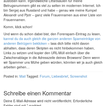
austoben kann. Irgendwelche Litfaßsäulen für meine
Betrugsnummern gibt es viel zu selten im modernen Internet. Ich
bin Sergej aus Russland und habe – genau wie meine Kumpel
Alexandr und Pjotr – ganz viele Frauennamen aus einer Liste von
Frauennamen.
Komm, klick schon!
Und wenn du schon dabei bist, den Forenspam-Eintrag zu lesen,
kannst du da auch gleich die ganzen anderen Spameinträge von
anderen Betrügern beklicken
– lass dich bitte nicht davon
abhalten, dass deren Skripten es nicht hinbekommen haben,
Links zu setzen und kopier den URL-Müll einfach über die
Zwischenablage in die Adresszeile deines Browsers! Denn wenn
wir Spammer uns Mühe geben würden, könnten wir ja auch gleich
arbeiten gehen…
Posted in:
Mail
Tagged:
Forum
,
Liebesbrief
,
Screenshot
Schreibe einen Kommentar
Deine E-Mail-Adresse wird nicht veröffentlicht.
Erforderliche
Felder sind mit
*
markiert