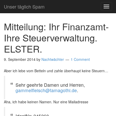
Unser täglich Spam
TOG
NAVI
Mitteilung: Ihr Finanzamt-
Ihre Steuerverwaltung.
ELSTER.
9. September 2014
by
Nachtwächter
1 Comment
Aber ich lebe vom Betteln und zahle überhaupt keine Steuern…
Sehr geehrte Damen und Herren,
gammelfleisch@tamagothi.de
.
Aha, ich habe keinen Namen. Nur eine Mailadresse
IdentNr: 245260