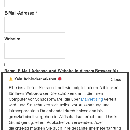
E-Mail-Adresse
*
Website
Name, E-Mail-Adresse und Website in diesem Browser für
meinen nächsten Kommentar speichern.
Kein Adblocker erkannt
Close
Bitte installieren Sie so schnell wie möglich einen Adblocker
für ihren Webbrowser! Sie schützen damit die Ihren
Computer vor Schadsoftware, die über
Malvertising
verteilt
wird, und Sie schützen sich selbst vor Ausspähung und
intransparentem Datenhandel durch halbseiden bis
grenzkriminell vorgehende Wirtschaftsunternehmen. Das ist
Grund genug, einen Adblocker zu verwenden. Aber
Copyright © 2026 Unser täglich Spam.
gleichzeitig machen Sie auch Ihre gesamte Interneterfahrung
Mobile
WordPress Theme by themehall.com