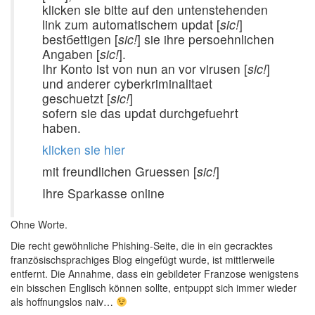
klicken sie bitte auf den untenstehenden
link zum automatischem updat [
sic!
]
bestбettigen [
sic!
] sie ihre persoehnlichen
Angaben [
sic!
].
Ihr Konto ist von nun an vor virusen [
sic!
]
und anderer cyberkriminalitaet
geschuetzt [
sic!
]
sofern sie das updat durchgefuehrt
haben.
klicken sie hier
mit freundlichen Gruessen [
sic!
]
Ihre Sparkasse online
Ohne Worte.
Die recht gewöhnliche Phishing-Seite, die in ein gecracktes
französischsprachiges Blog eingefügt wurde, ist mittlerweile
entfernt. Die Annahme, dass ein gebildeter Franzose wenigstens
ein bisschen Englisch können sollte, entpuppt sich immer wieder
als hoffnungslos naiv…