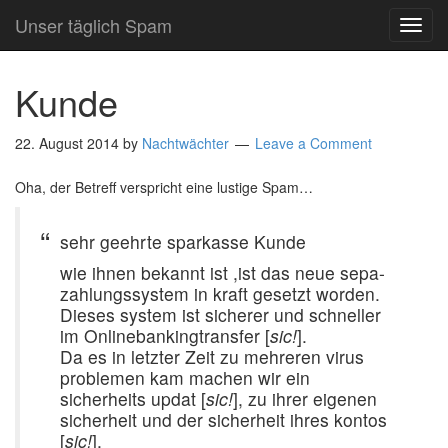
Unser täglich Spam
TOG
NAVI
Kunde
22. August 2014
by
Nachtwächter
Leave a Comment
Oha, der Betreff verspricht eine lustige Spam…
sehr geehrte sparkasse Kunde
wie ihnen bekannt ist ,ist das neue sepa-
zahlungssystem in kraft gesetzt worden.
Dieses system ist sicherer und schneller
im Onlinebankingtransfer [
sic!
].
Da es in letzter Zeit zu mehreren virus
problemen kam machen wir ein
sicherheits updat [
sic!
], zu ihrer eigenen
sicherheit und der sicherheit ihres kontos
[
sic!
],