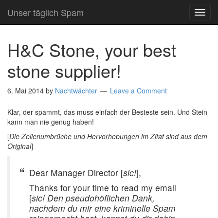
Unser täglich Spam
TOG
NAVI
H&C Stone, your best
stone supplier!
6. Mai 2014
by
Nachtwächter
Leave a Comment
Klar, der spammt, das muss einfach der Besteste sein. Und Stein
kann man nie genug haben!
[
Die Zeilenumbrüche und Hervorhebungen im Zitat sind aus dem
Original
]
Dear Manager Director [
sic!
],
Thanks for your time to read my email
[
sic! Den pseudohöflichen Dank,
nachdem du mir eine kriminelle Spam