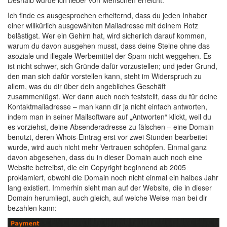
Deshalb würde ich lieber von Menschen erreicht.
Ich finde es ausgesprochen erheiternd, dass du jeden Inhaber
einer willkürlich ausgewählten Mailadresse mit deinem Rotz
belästigst. Wer ein Gehirn hat, wird sicherlich darauf kommen,
warum du davon ausgehen musst, dass deine Steine ohne das
asoziale und illegale Werbemittel der Spam nicht weggehen. Es
ist nicht schwer, sich Gründe dafür vorzustellen; und jeder Grund,
den man sich dafür vorstellen kann, steht im Widerspruch zu
allem, was du dir über dein angebliches Geschäft
zusammenlügst. Wer dann auch noch feststellt, dass du für deine
Kontaktmailadresse – man kann dir ja nicht einfach antworten,
indem man in seiner Mailsoftware auf „Antworten“ klickt, weil du
es vorziehst, deine Absenderadresse zu fälschen – eine Domain
benutzt, deren Whois-Eintrag erst vor zwei Stunden bearbeitet
wurde, wird auch nicht mehr Vertrauen schöpfen. Einmal ganz
davon abgesehen, dass du in dieser Domain auch noch eine
Website betreibst, die ein Copyright beginnend ab 2005
proklamiert, obwohl die Domain noch nicht einmal ein halbes Jahr
lang existiert. Immerhin sieht man auf der Website, die in dieser
Domain herumliegt, auch gleich, auf welche Weise man bei dir
bezahlen kann: