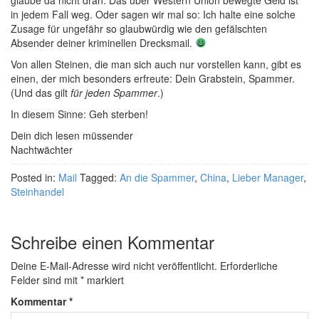
glaube da nicht dran. Das über Western Union bewegte Geld ist
in jedem Fall weg. Oder sagen wir mal so: Ich halte eine solche
Zusage für ungefähr so glaubwürdig wie den gefälschten
Absender deiner kriminellen Drecksmail.
Von allen Steinen, die man sich auch nur vorstellen kann, gibt es
einen, der mich besonders erfreute: Dein Grabstein, Spammer.
(Und das gilt
für jeden Spammer
.)
In diesem Sinne: Geh sterben!
Dein dich lesen müssender
Nachtwächter
Posted in:
Mail
Tagged:
An die Spammer
,
China
,
Lieber Manager
,
Steinhandel
Schreibe einen Kommentar
Deine E-Mail-Adresse wird nicht veröffentlicht.
Erforderliche
Felder sind mit
*
markiert
Kommentar
*