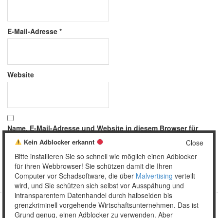
E-Mail-Adresse
*
Website
Name, E-Mail-Adresse und Website in diesem Browser für
meinen nächsten Kommentar speichern.
Kein Adblocker erkannt
Close
Bitte installieren Sie so schnell wie möglich einen Adblocker
für ihren Webbrowser! Sie schützen damit die Ihren
Computer vor Schadsoftware, die über
Malvertising
verteilt
wird, und Sie schützen sich selbst vor Ausspähung und
intransparentem Datenhandel durch halbseiden bis
grenzkriminell vorgehende Wirtschaftsunternehmen. Das ist
Grund genug, einen Adblocker zu verwenden. Aber
Copyright © 2026 Unser täglich Spam.