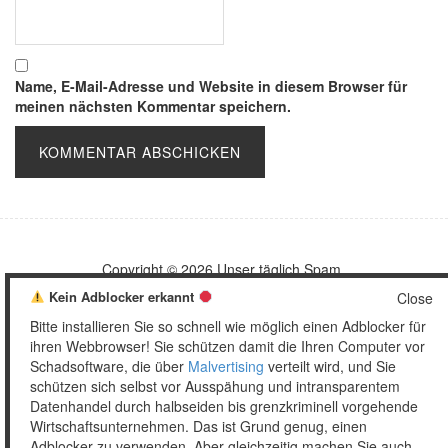
Name, E-Mail-Adresse und Website in diesem Browser für
meinen nächsten Kommentar speichern.
Copyright © 2026 Unser täglich Spam.
Mobile
WordPress Theme by themehall.com
Kein Adblocker erkannt
Close
Bitte installieren Sie so schnell wie möglich einen Adblocker für
ihren Webbrowser! Sie schützen damit die Ihren Computer vor
Schadsoftware, die über
Malvertising
verteilt wird, und Sie
schützen sich selbst vor Ausspähung und intransparentem
Datenhandel durch halbseiden bis grenzkriminell vorgehende
Wirtschaftsunternehmen. Das ist Grund genug, einen
Adblocker zu verwenden. Aber gleichzeitig machen Sie auch