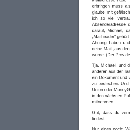
erbringen muss als
glaube, mit gefäls
ich so viel vert
Absenderadresse de
darauf, Michael, 
„Mailheader“ gehört
Ahnung haben und
deine Mail „aus de
wurde. (Der Provide
Tja, Michael, und 
anderen aus der Tasc
ein Dokument und v
zu bestechen. Und
Union oder MoneyGr
in den nächsten Puf
mitnehmen.
Gut, dass du verm
findest.
Nur eines noch: We