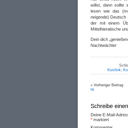
willst, dann sollt
lesen wie das (m
neigende) Deutsch e
der mit einem Üb
Mittelhieratische un
Dein dich „genießen
Nachtwächter
Schl
Kurzlink
;
Ko
« Vorheriger Beitrag
Hi
Schreibe ein
Deine E-Mail-Adresse
*
markiert
Ko