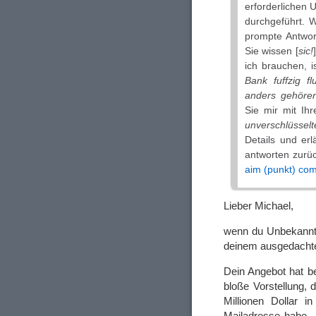
erforderlichen 
durchgeführt. 
prompte Antwor
Sie wissen [
sic!
ich brauchen, i
Bank fuffzig f
anders gehören
Sie mir mit Ihr
unverschlüsselt
Details und erl
antworten zurüc
aim (punkt) co
Lieber Michael,
wenn du Unbekannte
deinem ausgedachte
Dein Angebot hat b
bloße Vorstellung,
Millionen Dollar i
Mailadresse habe – 