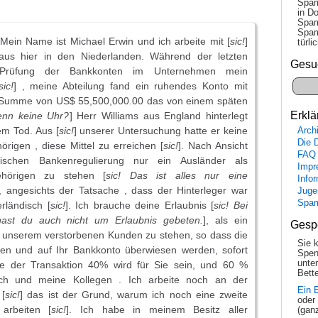
Spam
in Do
Spam
Spam
Mein Name ist Michael Erwin und ich arbeite mit [
sic!
]
tür­l
aus hier in den Niederlanden. Während der letzten
Gesu
Prüfung der Bankkonten im Unternehmen mein
sic!
] , meine Abteilung fand ein ruhendes Konto mit
 Summe von US$ 55,500,000.00 das von einem späten
Erklä
denn keine Uhr?
] Herr Williams aus England hinterlegt
em Tod. Aus [
sic!
] unserer Untersuchung hatte er keine
Arch
Die 
rigen , diese Mittel zu erreichen [
sic!
]. Nach Ansicht
FAQ
dischen Bankenregulierung nur ein Ausländer als
Impr
ehörigen zu stehen [
sic! Das ist alles nur eine
Info
], angesichts der Tatsache , dass der Hinterleger war
Juge
Spa
erländisch [
sic!
]. Ich brauche deine Erlaubnis [
sic! Bei
ast du auch nicht um Erlaubnis gebeten.
], als ein
Gesp
 unserem verstorbenen Kunden zu stehen, so dass die
Sie 
eben und auf Ihr Bankkonto überwiesen werden, sofort
Spen
unte
e der Transaktion 40% wird für Sie sein, und 60 %
Bette
ch und meine Kollegen . Ich arbeite noch an der
Ein 
[
sic!
] das ist der Grund, warum ich noch eine zweite
oder
 arbeiten [
sic!
]. Ich habe in meinem Besitz aller
(gan