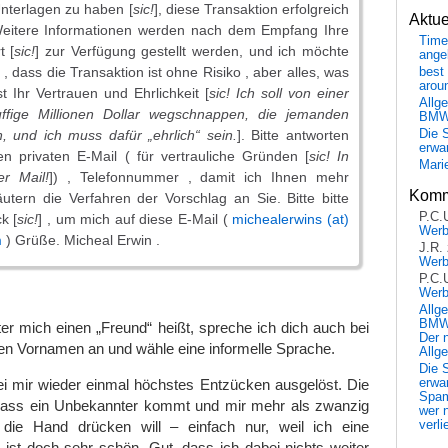
Unterlagen zu haben [
sic!
], diese Transaktion erfolgreich
Aktu
Weitere Informationen werden nach dem Empfang Ihre
Time
t [
sic!
] zur Verfügung gestellt werden, und ich möchte
ange
] , dass die Transaktion ist ohne Risiko , aber alles, was
best 
arou
st Ihr Vertrauen und Ehrlichkeit [
sic! Ich soll von einer
Allg
luffige Millionen Dollar wegschnappen, die jemanden
BM
, und ich muss dafür „ehrlich“ sein.
]. Bitte antworten
Die 
erwar
en privaten E-Mail ( für vertrauliche Gründen [
sic! In
Mari
er Mail!
]) , Telefonnummer , damit ich Ihnen mehr
Komm
äutern die Verfahren der Vorschlag an Sie. Bitte bitte
P.C.
k [
sic!
] , um mich auf diese E-Mail (
michealerwins (at)
Wer
m
) Grüße. Micheal Erwin .
J.R.
Wer
P.C.
Wer
Allg
BMW 
r mich einen „Freund“ heißt, spreche ich dich auch bei
Der 
n Vornamen an und wähle eine informelle Sprache.
Allg
Die 
erwar
ei mir wieder einmal höchstes Entzücken ausgelöst. Die
Spa
 dass ein Unbekannter kommt und mir mehr als zwanzig
wer n
verli
n die Hand drücken will – einfach nur, weil ich eine
ist doch sehr schön. Gut, dass ich dabei nichts weiter