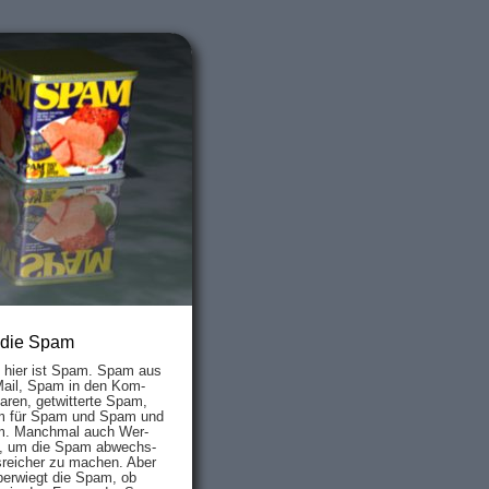
 die Spam
s hier ist Spam. Spam aus
Mail, Spam in den Kom­
aren, ge­twit­ter­te Spam,
 für Spam und Spam und
. Manch­mal auch Wer­
, um die Spam ab­wechs­
­reich­er zu mach­en. Aber
ber­wiegt die Spam, ob