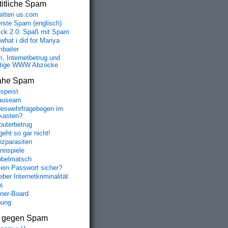
itliche Spam
bitten us.com
erste Spam (englisch)
fick 2.0: Spaß mit Spam
 what i did for Mariya
baiter
, Internetbetrug und
tige WWW Abzocke
ahe Spam
speist
auseam
eswehrfragebogen im
fkasten?
uterbetrug
geht so gar nicht!
nzparasiten
nnspiele
belmatsch
mein Passwort sicher?
ber Internetkriminalität
s
aner-Board
bung
s gegen Spam