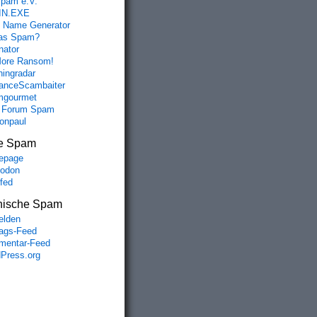
spam e.V.
IN.EXE
 Name Generator
das Spam?
nator
ore Ransom!
hingradar
nceScambaiter
mgourmet
 Forum Spam
fonpaul
e Spam
epage
odon
lfed
nische Spam
lden
rags-Feed
entar-Feed
Press.org