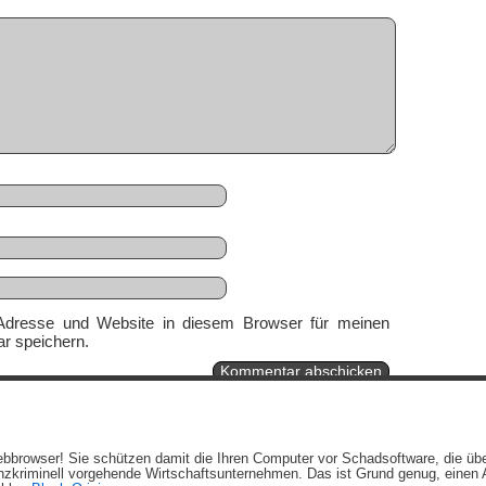
Adresse und Website in diesem Browser für meinen
r speichern.
Ein genussvolles Blog von
Elias Schwerdtfeger
(
Lizenz
,
Datenschutzerklärun
 Webbrowser! Sie schützen damit die Ihren Computer vor Schadsoftware, die üb
Beiträge (RSS)
und
Kommentare (RSS)
.
zkriminell vorgehende Wirtschaftsunternehmen. Das ist Grund genug, einen A