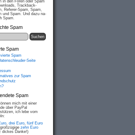
 in den Fo­ren oder Spam
wn­loads, Track­back-
, Re­fe­rer-Spam, Spam,
 und Spam. Und da­zu na­
ich Spam.
chte Spam
rte Spam
ivierte Spam
Datenschleuder-Seite
essum
rmatives zur Spam
ndschutz
m?
endete Spam
können mich mit einer
de über PayPal
rstützen, ich lebe vom
ln:
Euro
,
drei Euro
,
fünf Euro
 großzügige
zehn Euro
z dickes Danke!)