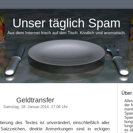
Unser täglich Spam
Aus dem Internet frisch auf den Tisch. Köstlich und aromatisch.
Über
Geldtransfer
Alle
der 
Samstag, 18. Januar 2014, 17:06 Uhr
men­t
Spam
Spam
bung
atierung des Textes ist unverändert, einschließlich aller
lungs
Satzzeichen, direkte Anmerkungen sind in eckigen
es ü