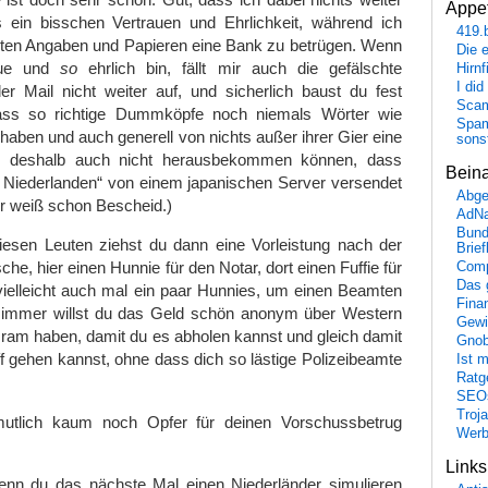
Appet
 ein bisschen Vertrauen und Ehrlichkeit, während ich
419.
chten Angaben und Papieren eine Bank zu betrügen. Wenn
Die 
raue und
so
ehrlich bin, fällt mir auch die gefälschte
Hirn
I did
r Mail nicht weiter auf, und sicherlich baust du fest
Scam
dass so richtige Dummköpfe noch niemals Wörter wie
Spam
 haben und auch generell von nichts außer ihrer Gier eine
sons
 deshalb auch nicht herausbekommen können, dass
Bein
n Niederlanden“ von einem japanischen Server versendet
Abge
r weiß schon Bescheid.)
AdN
Bund
diesen Leuten ziehst du dann eine Vorleistung nach der
Brie
he, hier einen Hunnie für den Notar, dort einen Fuffie für
Comp
Das 
ielleicht auch mal ein paar Hunnies, um einen Beamten
Fina
 immer willst du das Geld schön anonym über Western
Gewi
am haben, damit du es abholen kannst und gleich damit
Gnob
f gehen kannst, ohne dass dich so lästige Polizeibeamte
Ist 
Ratge
SEO
Troj
utlich kaum noch Opfer für deinen Vorschussbetrug
Wer
Link
nn du das nächste Mal einen Niederländer simulieren