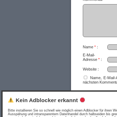
Name
*
E-Mail-
Adresse
*
Website
Name, E-Mail-
nächsten Kommenta
Kein Adblocker erkannt
Bitte installieren Sie so schnell wie möglich einen Adblocker für ihren
Ausspähung und intransparentem Datenhandel durch halbseiden bis gren