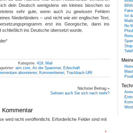
Anti
e sich dein Deutsch wenigstens ein kleines bisschen so
BRA
Fake
eistens sehr gute, wenn auch zu gewissen Fehlern
Ist 
ines Niederländers – und nicht wie ein englischer Text,
Maili
ersetzungsprogramm erst ins Georgische, dann ins
No M
d schließlich ins Deutsche übersetzt wurde.
Phis
Roma
der“
Spa
Stop
Tele
Mein
Kategorie:
419
,
Mail
Hom
agwörter:
aim.com
,
An die Spammer
,
Erbschaft
Mast
mmentare abonnieren
;
Kommentieren
;
Trackback-URI
Pixe
Tech
Nächster Beitrag »
Anme
Sehnen auch Sie sich nach mehr?
Eint
Komm
Word
en Kommentar
 wird nicht veröffentlicht.
Erforderliche Felder sind mit
mmentar
*