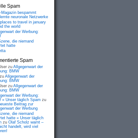
elle Spam
-Magazin bespammt
lernte neuronale Netzwerke
places to travel in january
nd the world
egenwart der Werbung:
W
Szene, die niemand
tet hatte
etta
entierte Spam
User
zu
Allgegenwart der
bung: BMW
zu
Allgegenwart der
bung: BMW
User
zu
Allgegenwart der
bung: BMW
egenwart der Werbung:
« Unser täglich Spam
zu
neueste Beitrag zur
egenwart der Werbung
Szene, die niemand
tet hatte « Unser täglich
m
zu
Olaf Scholz warnt –
icht handelt, wird viel
eren!