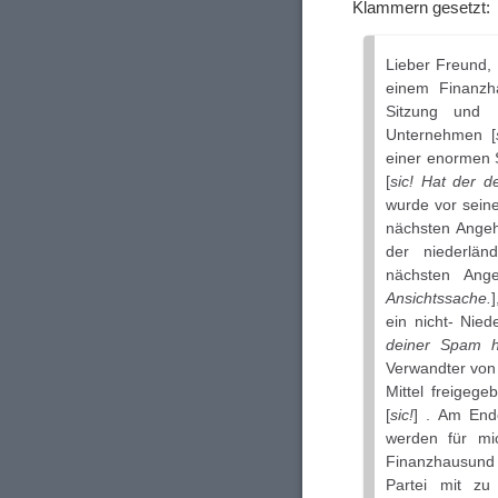
Klammern gesetzt:
Lieber Freund, 
einem Finanzh
Sitzung und 
Unternehmen [
einer enormen
[
sic! Hat der 
wurde vor sein
nächsten Angehö
der niederlän
nächsten Ang
Ansichtssache.
ein nicht- Nied
deiner Spam h
Verwandter von
Mittel freigeg
[
sic!
] . Am End
werden für mi
Finanzhausund 
Partei mit zu