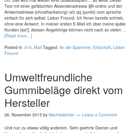
Oh, das wird mal wieder eine Qualitätsspam… au weia! Dieser
Text mit einer gefälschten Absenderadresse @t-online und der
Antwortadresse johnathankatungi (at) qq (punkt) com spreche
einfach für sich selbst: Lieber Freund, Ich Ihnen bereits schrieb,
ohne eine Antwort. In meiner ersten E-Mail ich über meine späte
Kunden [sic!], dessen Angehörige können nicht nach so vielen …
[Read more…]
Posted in:
419
,
Mail
Tagged:
An die Spammer
,
Erbschaft
,
Lieber
Freund
Umweltfreundliche
Gummibeläge direkt vom
Hersteller
26. November 2013
by
Nachtwächter
Leave a Comment
Und nun zu etwas völlig anderem. Sehr geehrte Damen und