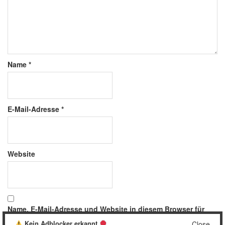
Name
*
E-Mail-Adresse
*
Website
Name, E-Mail-Adresse und Website in diesem Browser für
meinen nächsten Kommentar speichern.
Kein Adblocker erkannt
Close