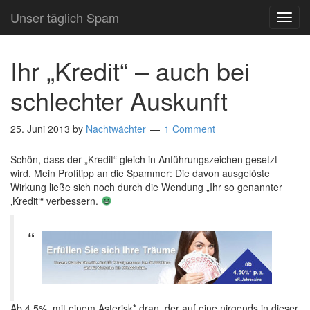
Unser täglich Spam
TOG
NAVI
Ihr „Kredit“ – auch bei
schlechter Auskunft
25. Juni 2013
by
Nachtwächter
1 Comment
Schön, dass der „Kredit“ gleich in Anführungszeichen gesetzt
wird. Mein Profitipp an die Spammer: Die davon ausgelöste
Wirkung ließe sich noch durch die Wendung „Ihr so genannter
‚Kredit‘“ verbessern.
Ab 4,5%, mit einem Asterisk* dran, der auf eine nirgends in dieser