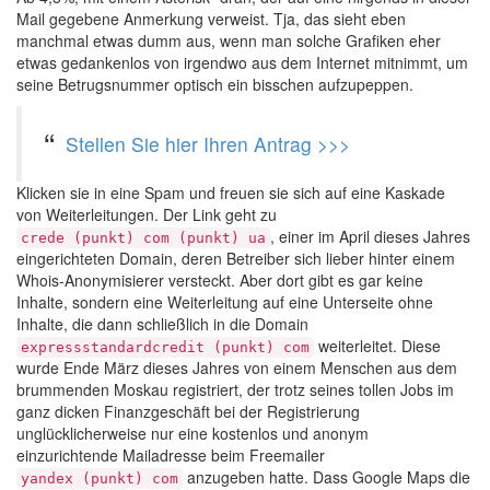
Mail gegebene Anmerkung verweist. Tja, das sieht eben
manchmal etwas dumm aus, wenn man solche Grafiken eher
etwas gedankenlos von irgendwo aus dem Internet mitnimmt, um
seine Betrugsnummer optisch ein bisschen aufzupeppen.
Stellen Sie hier Ihren Antrag >>>
Klicken sie in eine Spam und freuen sie sich auf eine Kaskade
von Weiterleitungen. Der Link geht zu
, einer im April dieses Jahres
crede (punkt) com (punkt) ua
eingerichteten Domain, deren Betreiber sich lieber hinter einem
Whois-Anonymisierer versteckt. Aber dort gibt es gar keine
Inhalte, sondern eine Weiterleitung auf eine Unterseite ohne
Inhalte, die dann schließlich in die Domain
weiterleitet. Diese
expressstandardcredit (punkt) com
wurde Ende März dieses Jahres von einem Menschen aus dem
brummenden Moskau registriert, der trotz seines tollen Jobs im
ganz dicken Finanzgeschäft bei der Registrierung
unglücklicherweise nur eine kostenlos und anonym
einzurichtende Mailadresse beim Freemailer
anzugeben hatte. Dass Google Maps die
yandex (punkt) com