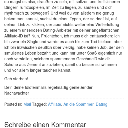
du magst es also, draußen zu sein, mit spitzen und treffsicheren
Dingern rumzuspielen, im Zelt zu liegen, zu saufen und dich
rhythmisch zu bewegen? Und weil du von alledem nie genug
bekommen kannst, suchst du einen Typen, der so doof ist, auf
deinen Link zu klicken, der aber nichts weiter eine Weiterleitung
zu einem unseriösen Dating-Anbieter mit deiner angeflantschen
Affiliate-ID ist? Nun, Früchtchen, ich muss dich enttäuschen: Ich
bin zwar ein Single und werde es auch bis zum Tod bleiben, aber
ich bin inzwischen deutlich über vierzig, habe keinen Job, der dein
simuliertes Leben bezahlt und kann mir unter Spaß eigentlich nur
noch vorstellen, solchem spammenden Geschmeiß wie dir
Schuhe aus Zement anzuziehen, damit du besser schwimmen
und vor allem länger tauchen kannst.
Geh sterben!
Dein deine Idiotenmails regelmäßig genießender
Nachtwächter
Posted in:
Mail
Tagged:
Affiliate
,
An die Spammer
,
Dating
Schreibe einen Kommentar