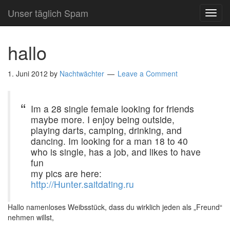
Unser täglich Spam
TOG
NAVI
hallo
1. Juni 2012
by
Nachtwächter
Leave a Comment
Im a 28 single female looking for friends
maybe more. I enjoy being outside,
playing darts, camping, drinking, and
dancing. Im looking for a man 18 to 40
who is single, has a job, and likes to have
fun
my pics are here:
http://Hunter.saitdating.ru
Hallo namenloses Weibsstück, dass du wirklich jeden als „Freund“
nehmen willst,