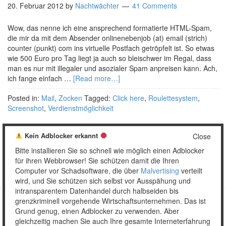
20. Februar 2012
by
Nachtwächter
41 Comments
Wow, das nenne ich eine ansprechend formatierte HTML-Spam,
die mir da mit dem Absender onlinenebenjob (at) email (strich)
counter (punkt) com ins virtuelle Postfach getröpfelt ist. So etwas
wie 500 Euro pro Tag liegt ja auch so bleischwer im Regal, dass
man es nur mit illegaler und asozialer Spam anpreisen kann. Ach,
ich fange einfach …
[Read more…]
Posted in:
Mail
,
Zocken
Tagged:
Click here
,
Roulettesystem
,
Screenshot
,
Verdienstmöglichkeit
Kein Adblocker erkannt
Close
Bitte installieren Sie so schnell wie möglich einen Adblocker
1
2
…
4
Weiter »
für ihren Webbrowser! Sie schützen damit die Ihren
Computer vor Schadsoftware, die über
Malvertising
verteilt
wird, und Sie schützen sich selbst vor Ausspähung und
intransparentem Datenhandel durch halbseiden bis
grenzkriminell vorgehende Wirtschaftsunternehmen. Das ist
Grund genug, einen Adblocker zu verwenden. Aber
Copyright © 2026 Unser täglich Spam.
gleichzeitig machen Sie auch Ihre gesamte Interneterfahrung
Mobile
WordPress Theme by themehall.com