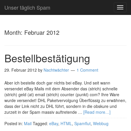
Unser täglich Spam
TOG
NAVI
Month:
Februar 2012
Bestellbestätigung
29. Februar 2012
by
Nachtwächter
1 Comment
Aber ich bestelle doch gar nichts bei eBay. Und seit wann
versendet eBay Mails mit dem Absender das (strich) schnelle
(strich) geld (at) email (strich) counter (punkt) com? Ihre Ware
wurde versendet! DHL Paketvervolgung Überflüssig zu erwähnen,
dass der Link nicht zu DHL führt, sondern in die obskure und
zurzeit in der Spam massiv auftretende …
[Read more…]
Posted in:
Mail
Tagged:
eBay
,
HTML
,
Spamflut
,
Webbug