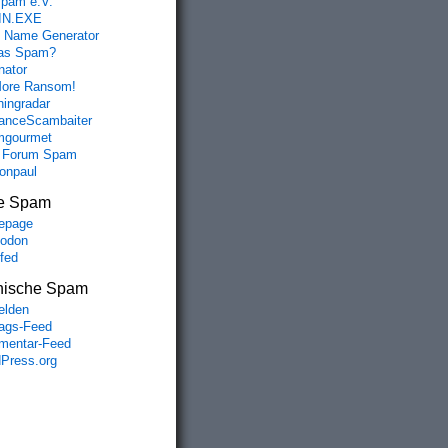
spam e.V.
IN.EXE
 Name Generator
das Spam?
nator
ore Ransom!
hingradar
nceScambaiter
mgourmet
 Forum Spam
fonpaul
e Spam
epage
odon
lfed
nische Spam
lden
rags-Feed
entar-Feed
Press.org