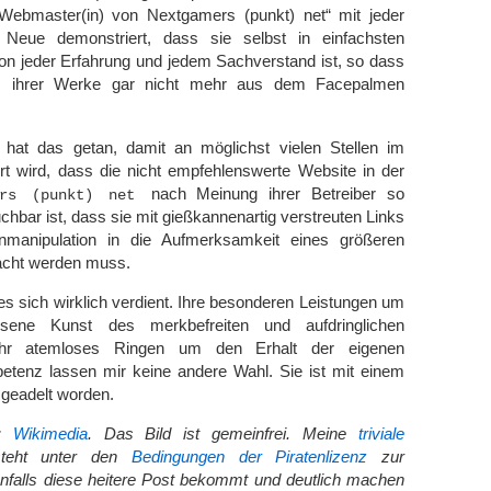
Webmaster(in) von Nextgamers (punkt) net“ mit jeder
Neue demonstriert, dass sie selbst in einfachsten
 von jeder Erfahrung und jedem Sachverstand ist, so dass
 ihrer Werke gar nicht mehr aus dem Facepalmen
hat das getan, damit an möglichst vielen Stellen im
rt wird, dass die nicht empfehlenswerte Website in der
nach Meinung ihrer Betreiber so
ers (punkt) net
chbar ist, dass sie mit gießkannenartig verstreuten Links
manipulation in die Aufmerksamkeit eines größeren
acht werden muss.
es sich wirklich verdient. Ihre besonderen Leistungen um
ssene Kunst des merkbefreiten und aufdringlichen
r atemloses Ringen um den Erhalt der eigenen
etenz lassen mir keine andere Wahl. Sie ist mit einem
geadelt worden.
s:
Wikimedia
. Das Bild ist gemeinfrei. Meine
triviale
eht unter den
Bedingungen der Piratenlizenz
zur
nfalls diese heitere Post bekommt und deutlich machen