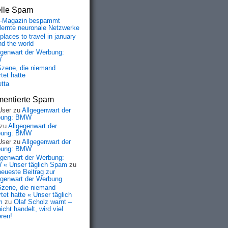
elle Spam
-Magazin bespammt
lernte neuronale Netzwerke
places to travel in january
nd the world
egenwart der Werbung:
W
Szene, die niemand
tet hatte
etta
entierte Spam
User
zu
Allgegenwart der
bung: BMW
zu
Allgegenwart der
bung: BMW
User
zu
Allgegenwart der
bung: BMW
egenwart der Werbung:
« Unser täglich Spam
zu
neueste Beitrag zur
egenwart der Werbung
Szene, die niemand
tet hatte « Unser täglich
m
zu
Olaf Scholz warnt –
icht handelt, wird viel
eren!