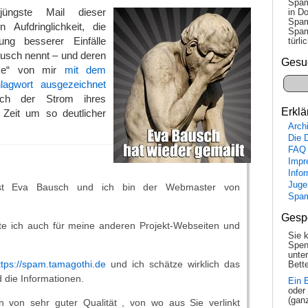
Spam
üngste Mail dieser
in Do
Spam
n Aufdringlichkeit, die
Spam
ng besserer Einfälle
tür­l
usch nennt – und deren
Gesu
ke“ von mir
mit dem
lagwort ausgezeichnet
ich der Strom ihres
Erklä
e Zeit um so deutlicher
Arch
Die 
FAQ
Impr
Info
Juge
t Eva Bausch und ich bin der Webmaster von
Spa
Gesp
te ich auch für meine anderen Projekt-Webseiten und
Sie 
Spen
unte
ttps://spam.tamagothi.de
und ich schätze wirklich das
Bette
 die Informationen.
Ein 
oder
(gan
n von sehr guter Qualität , von wo aus Sie verlinkt