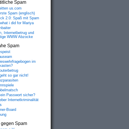
itliche Spam
bitten us.com
erste Spam (englisch)
fick 2.0: Spaß mit Spam
 what i did for Mariya
baiter
, Internetbetrug und
tige WWW Abzocke
ahe Spam
speist
auseam
eswehrfragebogen im
fkasten?
uterbetrug
geht so gar nicht!
nzparasiten
nnspiele
belmatsch
mein Passwort sicher?
ber Internetkriminalität
s
aner-Board
bung
s gegen Spam