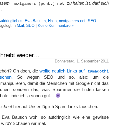
iesem
zu halten ist, darf sich
nextgamers (punkt) net
…
ufdringliches
,
Eva Bausch
,
Hallo
,
nextgamers.net
,
SEO
bgelegt in
Mail
,
SEO
|
Keine Kommentare »
hreibt wieder…
Donnerstag, 1. September 2011
ehört? Oh doch, die
wollte neulich Links auf
tamagothi
schen
. So wegen SEO und so, also: um die
anipulieren, damit die Menschen mit Google nicht das
uchen, sondern das, was Spammer sie finden lassen
bote finde ich ja soooo gut…
echnet
hier auf Unser täglich Spam Links tauschen.
 Eva Bausch wohl so aufdringlich wie eine gewisse
wird? Schauen wir mal.