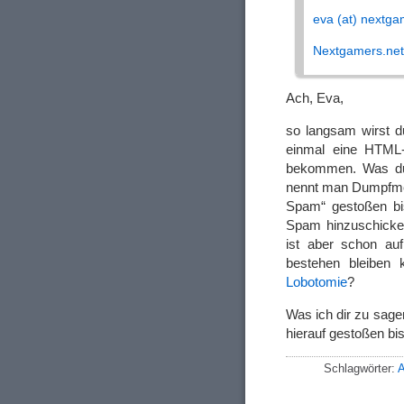
eva (at) nextga
Nextgamers.net
Ach, Eva,
so langsam wirst d
einmal eine HTML-
bekommen. Was du
nennt man Dumpfmeis
Spam“ gestoßen bis
Spam hinzuschicken
ist aber schon au
bestehen bleiben 
Lobotomie
?
Was ich dir zu sag
hierauf gestoßen bi
Schlagwörter:
A