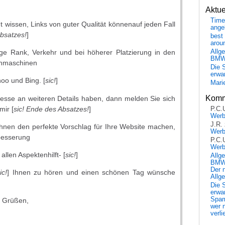
Aktu
Time
ht wissen, Links von guter Qualität könnenauf jeden Fall
ange
Absatzes!
]
best 
arou
Allg
ge Rank, Verkehr und bei höherer Platzierung in den
BM
chmaschinen
Die 
erwar
oo und Bing. [
sic!
]
Mari
Komm
eresse an weiteren Details haben, dann melden Sie sich
mir [
sic! Ende des Absatzes!
]
P.C.
Wer
J.R.
hnen den perfekte Vorschlag für Ihre Website machen,
Wer
besserung
P.C.
Wer
allen Aspektenhilft- [
sic!
]
Allg
BMW 
Der 
ic!
] Ihnen zu hören und einen schönen Tag wünsche
Allg
Die 
erwar
Spa
n Grüßen,
wer n
verli