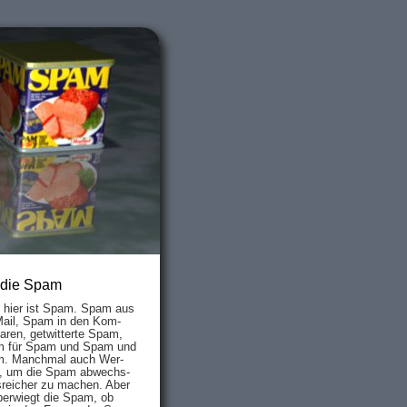
 die Spam
s hier ist Spam. Spam aus
Mail, Spam in den Kom­
aren, ge­twit­ter­te Spam,
 für Spam und Spam und
. Manch­mal auch Wer­
, um die Spam ab­wechs­
­reich­er zu mach­en. Aber
ber­wiegt die Spam, ob