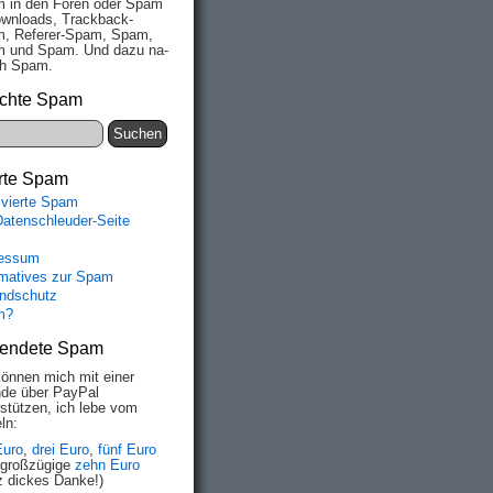
 in den Fo­ren oder Spam
wn­loads, Track­back-
, Re­fe­rer-Spam, Spam,
 und Spam. Und da­zu na­
ich Spam.
chte Spam
rte Spam
ivierte Spam
Datenschleuder-Seite
essum
rmatives zur Spam
ndschutz
m?
endete Spam
können mich mit einer
de über PayPal
rstützen, ich lebe vom
ln:
Euro
,
drei Euro
,
fünf Euro
 großzügige
zehn Euro
z dickes Danke!)