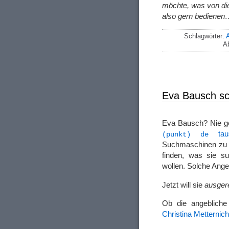
möchte, was von d
also gern bedienen
Schlagwörter:
A
A
Eva Bausch sc
Eva Bausch? Nie g
tau
(punkt) de
Suchmaschinen zu m
finden, was sie s
wollen. Solche Ange
Jetzt will sie
ausger
Ob die angebliche
Christina Metternich