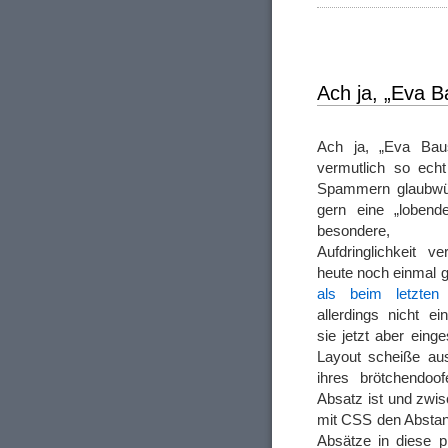
Ach ja, „Eva 
Ach ja, „Eva Bau
vermutlich so ech
Spammern glaubwür
gern eine „lobend
besondere, sc
Aufdringlichkeit v
heute noch einmal g
als beim letzten
allerdings nicht ei
sie jetzt aber ein
Layout scheiße aus
ihres brötchendoo
Absatz ist und zwis
mit CSS den Abstand
Absätze in diese 