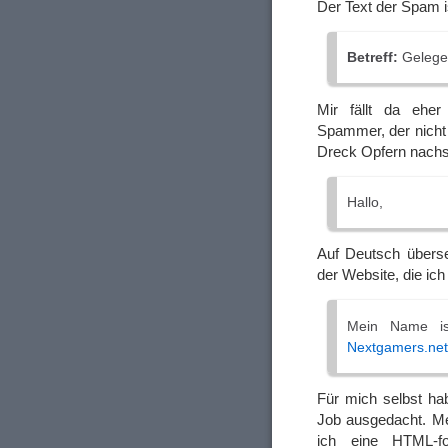
Der Text der Spam is
Betreff:
Gelege
Mir fällt da eher
Spammer, der nicht 
Dreck Opfern nachst
Hallo,
Auf Deutsch übers
der Website, die ich 
Mein Name is
Nextgamers.net
Für mich selbst h
Job ausgedacht. Me
ich eine HTML-for