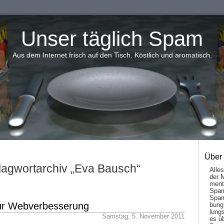
Unser täglich Spam
Aus dem Internet frisch auf den Tisch. Köstlich und aromatisch.
Über
lagwortarchiv „Eva Bausch“
Alle
der 
men­t
Spam
Spam
ur Webverbesserung
bung
lungs
Samstag, 5. November 2011
es ü