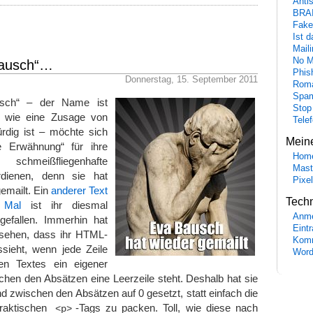
Anti
BRA
Fake
Ist 
Maili
No M
Bausch“…
Phis
Donnerstag, 15. September 2011
Roma
Spa
sch“ – der Name ist
Stop
t wie eine Zusage von
Tele
dig ist – möchte sich
Mein
e Erwähnung“ für ihre
Hom
hmeißfliegenhafte
Mast
erdienen, denn sie hat
Pixe
emailt. Ein
anderer Text
Tech
 Mal
ist ihr diesmal
Anme
ngefallen. Immerhin hat
Eint
gesehen, dass ihr HTML-
Komm
sieht, wenn jede Zeile
Word
fen Textes ein eigener
chen den Absätzen eine Leerzeile steht. Deshalb hat sie
 zwischen den Absätzen auf 0 gesetzt, statt einfach die
praktischen
-Tags zu packen. Toll, wie diese nach
<p>