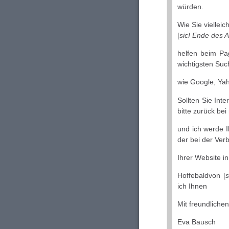
würden.
Wie Sie vielleic
[
sic! Ende des 
helfen beim Pa
wichtigsten Su
wie Google, Yah
Sollten Sie Int
bitte zurück bei 
und ich werde I
der bei der Ver
Ihrer Website in 
Hoffebaldvon [
s
ich Ihnen
Mit freundliche
Eva Bausch