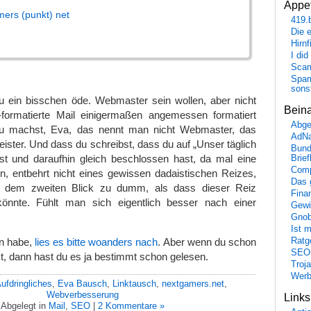
Appet
mers (punkt) net
419.
Die 
Hirn
I did
Scam
Spam
sons
u ein bisschen öde. Webmaster sein wollen, aber nicht
Bein
formatierte Mail einigermaßen angemessen formatiert
Abge
 machst, Eva, das nennt man nicht Webmaster, das
AdN
ter. Und dass du schreibst, dass du auf „Unser täglich
Bund
t und daraufhin gleich beschlossen hast, da mal eine
Brie
Comp
, entbehrt nicht eines gewissen dadaistischen Reizes,
Das 
f dem zweiten Blick zu dumm, als dass dieser Reiz
Fina
könnte. Fühlt man sich eigentlich besser nach einer
Gewi
Gnob
Ist 
Ratge
en habe,
lies es bitte woanders nach
. Aber wenn du schon
SEO
st, dann hast du es ja bestimmt schon gelesen.
Troj
Wer
ufdringliches
,
Eva Bausch
,
Linktausch
,
nextgamers.net
,
Webverbesserung
Link
Abgelegt in
Mail
,
SEO
|
2 Kommentare »