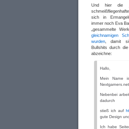
Und hier die j
schmeißfliegenhafte
sich in Ermangelu
immer noch Eva Ba
„gesammelte Wer
gleichnamigen Sch
wurden
, damit s
Bullshits durch di
abzeichne:
Hallo,
Mein Name is
Nextgamers.net
Nebenbei arbei
dadurch
stieß ich auf
h
gute Design und
Ich habe Seite