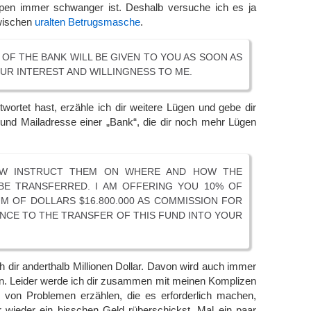
pen immer schwanger ist. Deshalb versuche ich es ja
zwischen
uralten Betrugsmasche
.
OF THE BANK WILL BE GIVEN TO YOU AS SOON AS
R INTEREST AND WILLINGNESS TO ME.
wortet hast, erzähle ich dir weitere Lügen und gebe dir
und Mailadresse einer „Bank“, die dir noch mehr Lügen
W INSTRUCT THEM ON WHERE AND HOW THE
BE TRANSFERRED. I AM OFFERING YOU 10% OF
M OF DOLLARS $16.800.000 AS COMMISSION FOR
NCE TO THE TRANSFER OF THIS FUND INTO YOUR
h dir anderthalb Millionen Dollar. Davon wird auch immer
in. Leider werde ich dir zusammen mit meinen Komplizen
von Problemen erzählen, die es erforderlich machen,
wieder ein bisschen Geld rüberschickst. Mal ein paar