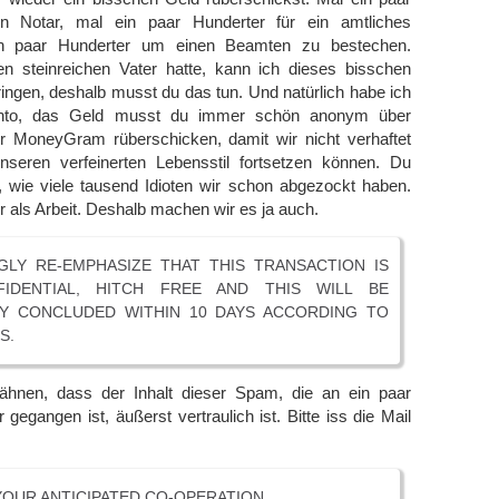
en Notar, mal ein paar Hunderter für ein amtliches
n paar Hunderter um einen Beamten zu bestechen.
n steinreichen Vater hatte, kann ich dieses bisschen
bringen, deshalb musst du das tun. Und natürlich habe ich
nto, das Geld musst du immer schön anonym über
 MoneyGram rüberschicken, damit wir nicht verhaftet
seren verfeinerten Lebensstil fortsetzen können. Du
t, wie viele tausend Idioten wir schon abgezockt haben.
er als Arbeit. Deshalb machen wir es ja auch.
GLY RE-EMPHASIZE THAT THIS TRANSACTION IS
FIDENTIAL, HITCH FREE AND THIS WILL BE
Y CONCLUDED WITHIN 10 DAYS ACCORDING TO
S.
ähnen, dass der Inhalt dieser Spam, die an ein paar
gegangen ist, äußerst vertraulich ist. Bitte iss die Mail
OUR ANTICIPATED CO-OPERATION.