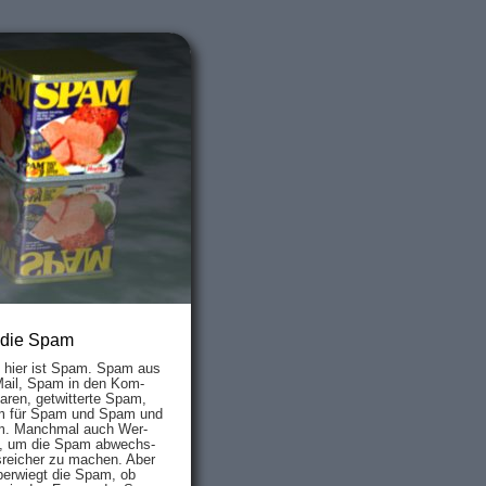
 die Spam
s hier ist Spam. Spam aus
Mail, Spam in den Kom­
aren, ge­twit­ter­te Spam,
 für Spam und Spam und
. Manch­mal auch Wer­
, um die Spam ab­wechs­
­reich­er zu mach­en. Aber
ber­wiegt die Spam, ob