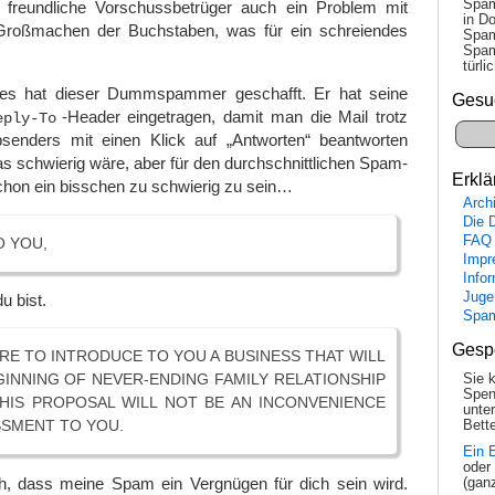
Spam
r freundliche Vorschussbetrüger auch ein Problem mit
in Do
Großmachen der Buchstaben, was für ein schreiendes
Spam
Spam
tür­l
nes hat dieser Dummspammer geschafft. Er hat seine
Gesu
-Header eingetragen, damit man die Mail trotz
eply-To
senders mit einen Klick auf „Antworten“ beantworten
as schwierig wäre, aber für den durchschnittlichen Spam-
Erklä
schon ein bisschen zu schwierig zu sein…
Arch
Die 
FAQ
O YOU,
Impr
Info
Juge
u bist.
Spa
Gesp
SURE TO INTRODUCE TO YOU A BUSINESS THAT WILL
INNING OF NEVER-ENDING FAMILY RELATIONSHIP
Sie 
Spen
THIS PROPOSAL WILL NOT BE AN INCONVENIENCE
unte
SMENT TO YOU.
Bette
Ein 
oder
h, dass meine Spam ein Vergnügen für dich sein wird.
(gan