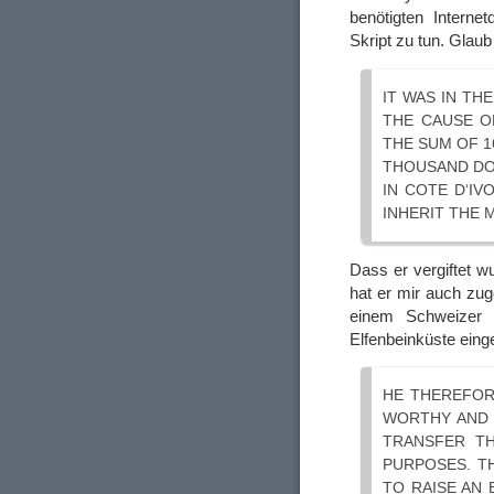
benötigten Interne
Skript zu tun. Glaub
IT WAS IN TH
THE CAUSE O
THE SUM OF 1
THOUSAND DOL
IN COTE D‘IV
INHERIT THE 
Dass er vergiftet w
hat er mir auch zug
einem Schweizer 
Elfenbeinküste einge
HE THEREFOR
WORTHY AND 
TRANSFER TH
PURPOSES. TH
TO RAISE AN 