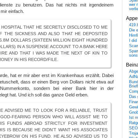
Spa
tdienste zu benutzen. Das hat nichts mit irgendeinem
wer n
verli
 mir einfach.
Appet
419.
E HOSPITAL THAT HE SECRETLY DISCLOSED TO ME
Die 
F THE SICKNESS AND ALSO THAT HE DEPOSITED
Hirn
6.8M DOLLARS (SIXTEEN MILLION EIGHT HUNDRED
I did
Scam
LARS) IN A SUSPENSE ACCOUNT TO A BANK HERE
Spam
OIRE AND THAT I WAS MADE THE NEXT OF KIN TO
sons
MONEY IN HIS RECORD/FILE.
Bein
Abge
urde, hat er mir aber erst im Krankenhaus erzählt. Dabei
AdN
etuschelt, dass er einen Berg von Dollars nicht etwa auf
Bund
Brie
Nummerkonto, sondern bei einer Bank hier in der
Comp
legt hat. Und ich soll das ganze Geld erben.
Das 
Fina
Gewi
E ADVISED ME TO LOOK FOR A RELIABLE, TRUST
Gnob
GOD-FEARING PERSON WHO WILL ASSIST ME TO
Ist 
Ratge
IS FUNDS ABROAD STRICTLY FOR INVESTMENT
SEO
IS IS BECAUSE HE DIDN’T WANT HIS ASSOCIATES
Troj
EYEBROW ON HIS FUND. HE ALSO ADVISED US TO