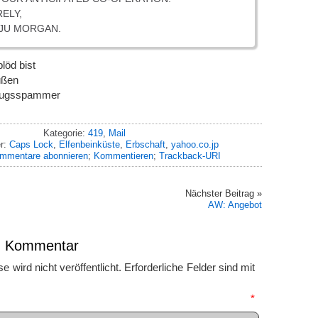
ELY,
AJU MORGAN.
löd bist
üßen
trugsspammer
Kategorie:
419
,
Mail
er:
Caps Lock
,
Elfenbeinküste
,
Erbschaft
,
yahoo.co.jp
mmentare abonnieren
;
Kommentieren
;
Trackback-URI
Nächster Beitrag »
AW: Angebot
en Kommentar
 wird nicht veröffentlicht.
Erforderliche Felder sind mit
mmentar
*