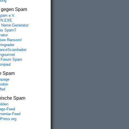
bung
s gegen Spam
spam e.V.
IN.EXE
 Name Generator
das Spam?
nator
ore Ransom!
hingradar
nceScambaiter
mgourmet
 Forum Spam
fonpaul
e Spam
epage
odon
lfed
nische Spam
lden
rags-Feed
entar-Feed
Press.org