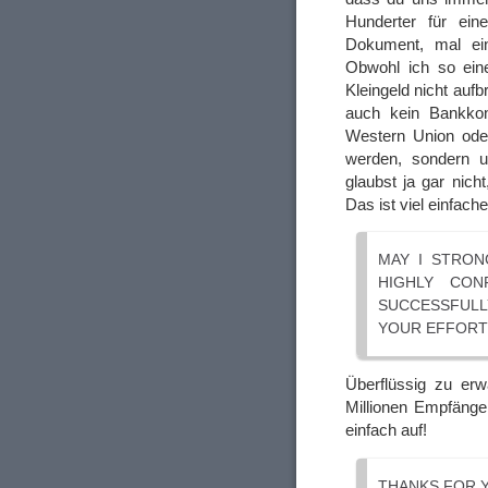
Hunderter für ein
Dokument, mal ei
Obwohl ich so eine
Kleingeld nicht auf
auch kein Bankko
Western Union oder
werden, sondern un
glaubst ja gar nich
Das ist viel einfach
MAY I STRON
HIGHLY CON
SUCCESSFULL
YOUR EFFORT
Überflüssig zu erw
Millionen Empfänger 
einfach auf!
THANKS FOR Y