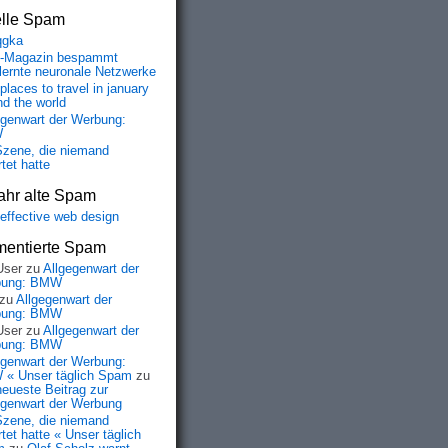
elle Spam
qgka
-Magazin bespammt
lernte neuronale Netzwerke
places to travel in january
nd the world
egenwart der Werbung:
W
Szene, die niemand
tet hatte
ahr alte Spam
-effective web design
entierte Spam
User
zu
Allgegenwart der
bung: BMW
zu
Allgegenwart der
bung: BMW
User
zu
Allgegenwart der
bung: BMW
egenwart der Werbung:
« Unser täglich Spam
zu
neueste Beitrag zur
egenwart der Werbung
Szene, die niemand
tet hatte « Unser täglich