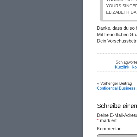
YOURS SINCER
ELIZABETH D
Danke, dass du so b
Mit freundlichen Gr
Dein Vorschussbe
Schlagwört
Kurzlink
;
Ko
« Vorheriger Beitrag
Confidential Business,
Schreibe ein
Deine E-Mail-Adresse
*
markiert
Ko