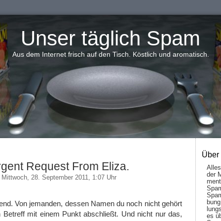
Unser täglich Spam
Aus dem Internet frisch auf den Tisch. Köstlich und aromatisch.
Über
gent Request From Eliza.
Alle
der 
Mittwoch, 28. September 2011, 1:07 Uhr
men­t
Spam
Spam
bung
ingend. Von jemanden, dessen Namen du noch nicht gehört
lungs
 Betreff mit einem Punkt abschließt. Und nicht nur das,
es ü