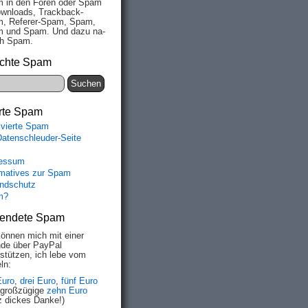
 in den Fo­ren oder Spam
wn­loads, Track­back-
, Re­fe­rer-Spam, Spam,
 und Spam. Und da­zu na­
ich Spam.
chte Spam
rte Spam
ivierte Spam
Datenschleuder-Seite
essum
rmatives zur Spam
ndschutz
m?
endete Spam
können mich mit einer
de über PayPal
rstützen, ich lebe vom
ln:
Euro
,
drei Euro
,
fünf Euro
 großzügige
zehn Euro
z dickes Danke!)