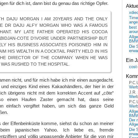
en für dich ist, dann bist du genau das richtige Opfer.
Aktu
xdie
Time
ETH DAJU MORGAN I AM 20YEARS AND THE ONLY
ange
TE DR DAJU ALFY MORGAN WHO WAS A FAMOUS
best 
HANT. MY LATE FATHER OPERATED HIS COCOA
arou
Allg
ABIDJAN-COTE D‘IVOIRE UNDER PARTNERSHIP BUT
BM
LY HIS BUSINESS ASSOCIATES POISONED HIM IN
Die 
IM HIS WEALTH IN A COCKTAIL PARTY HELD IN HIS
erwar
HE DIRECTOR OF THE COMPANY. WHEN HE WAS
Ein J
 WAS RUSHED TO THE HOSPITAL.
cost
Komm
men nicht, und für mich habe ich mir einen ausgedacht.
P.C.
t und einziges Kind eines Kakaohändlers, der hier in der
Wer
J.R.
 ich übrigens nicht mit dem korrekten Accent auf „côte“
Wer
so einen Haufen Zaster gemacht hat, dass seine
P.C.
ihn einfach vergiftet haben, um sich das ganze Geld
Wer
Allg
ßen.
BMW 
Der 
us der Elfenbeinküste komme, siehst du schon an meiner
Allg
 beim japanischen Yahoo. Ich liebe es, fremde
Die 
erwar
ntziffern und völlig unpassende Anbieter für die von mir