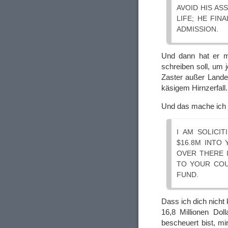
AVOID HIS AS
LIFE; HE FIN
ADMISSION.
Und dann hat er mi
schreiben soll, um 
Zaster außer Lande
käsigem Hirnzerfall.
Und das mache ich j
I AM SOLICI
$16.8M INTO
OVER THERE 
TO YOUR COU
FUND.
Dass ich dich nicht 
16,8 Millionen Dol
bescheuert bist, mi