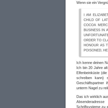
Wenn sie ein Vergnüg
I AM ELIZAB
CHILD OF LA
COCOA MERC
BUSINESS IN 
UNFORTUNATE
ORDER TO CLA
HONOUR AS T
POISONED, HE
Ich kenne deinen Na
Ich bin 20 Jahre al
Elfenbeinküste (die
schreiben kann) 
Geschäftspartner 
unterm Nagel zu rei
Das ich wirklich a
Absenderadresse
Schriftsysteme zu e