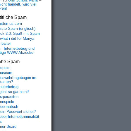
m
zu
Olaf Scholz warnt –
icht handelt, wird viel
eren!
itliche Spam
bitten us.com
erste Spam (englisch)
fick 2.0: Spaß mit Spam
 what i did for Mariya
baiter
, Internetbetrug und
tige WWW Abzocke
ahe Spam
speist
auseam
eswehrfragebogen im
fkasten?
uterbetrug
geht so gar nicht!
nzparasiten
nnspiele
belmatsch
mein Passwort sicher?
ber Internetkriminalität
s
aner-Board