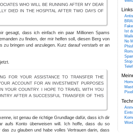
Wer
SOCIATES WHO WILL BE RUNNING AFTER MY DEAR
Link
ALLY DIED IN THE HOSPITAL AFTER TWO DAYS OF
Anti
BRA
Fake
Ist 
r gesagt, dass ich einfach ein paar Millionen Spams
Maili
jemanden zu finden, der mir helfen soll, diesen Berg von
No M
s zu bringen und anzulegen. Kurz darauf verstarb er an
Phis
Roma
Spa
etzt.
Stop
Tele
Mein
TING FOR YOUR ASSISTANCE TO TRANSFER THE
Hom
 YOUR ACCOUNT FOR AN INVESTMENT PURPOSES
Mast
IN YOUR COUNTRY. I HOPE TO TRAVEL WITH YOU
Pixe
NTRY AFTER A SUCCESSFUL TRANSFER OF THIS
Tech
Anme
Eint
kenne, ist genau die richtige Grundlage dafür, dass ich dir
Komm
Word
lar aufs Konto überweisen will. Ich hoffe, dass du so
r das zu glauben und habe volles Vertrauen darin, dass