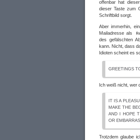
offenbar hat diese
dieser Taste zum 
Schriftbild sorgt.
Aber immerhin, ei
Mailadresse als
R
des gefälschten Ab
kann. Nicht, dass d
Idioten scheint es 
GREETINGS T
Ich weiß nicht, wer d
IT IS A PLEA
MAKE THE BEG
AND I HOPE 
OR EMBARRAS
Trotzdem glaube ic