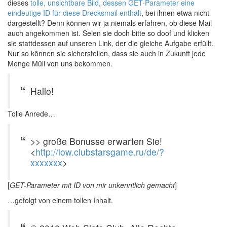
dieses
tolle, unsichtbare Bild, dessen GET-Parameter eine
eindeutige ID für diese Drecksmail enthält
, bei ihnen etwa nicht
dargestellt? Denn können wir ja niemals erfahren, ob diese Mail
auch angekommen ist. Seien sie doch bitte so doof und klicken
sie stattdessen auf unseren Link, der die gleiche Aufgabe erfüllt.
Nur so können sie sicherstellen, dass sie auch in Zukunft jede
Menge Müll von uns bekommen.
Hallo!
Tolle Anrede…
>> große Bonusse erwarten Sie!
<
http://iow.clubstarsgame.ru/de/?
xxxxxxx
>
[
GET-Parameter mit ID von mir unkenntlich gemacht
]
…gefolgt von einem tollen Inhalt.