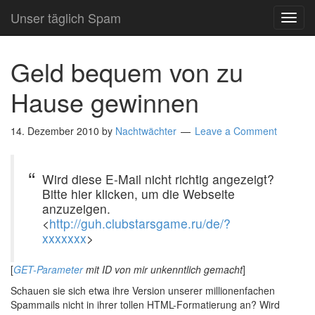
Unser täglich Spam
TOG
NAVI
Geld bequem von zu
Hause gewinnen
14. Dezember 2010
by
Nachtwächter
Leave a Comment
Wird diese E-Mail nicht richtig angezeigt?
Bitte hier klicken, um die Webseite
anzuzeigen.
<
http://guh.clubstarsgame.ru/de/?
xxxxxxx
>
[
GET-Parameter
mit ID von mir unkenntlich gemacht
]
Schauen sie sich etwa ihre Version unserer millionenfachen
Spammails nicht in ihrer tollen HTML-Formatierung an? Wird