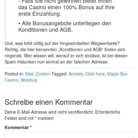
- Falls Sie nicht gewinnen bietet Ihnen
das Casino einen 100% Bonus auf Ihre
erste Einzahlung.
• Alle Bonusangebote unterliegen den
Konditionen und AGB.
Und, was fehlt völlig auf der hingestrokelten Wegwerfseite?
Richtig, die hier benannten „Konditionen und AGB“ finden sich
nirgends. Wer wissen will, worauf er sich einlässt, ist bei diesen
Spam-Halunken nun einmal an der falschen Adresse.
Posted in:
Mail
,
Zocken
Tagged:
Anrede
,
Click here
,
Magic Box
Casino
,
Webbug
Schreibe einen Kommentar
Deine E-Mail-Adresse wird nicht veröffentlicht.
Erforderliche
Felder sind mit
*
markiert
Kommentar
*