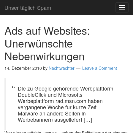
Unser täglich Spam
TOG
NAVI
Ads auf Websites:
Unerwünschte
Nebenwirkungen
14. Dezember 2010
by
Nachtwächter
Leave a Comment
Die zu Google gehörende Werbplattform
DoubleClick und Microsofts
Werbeplattform rad.msn.com haben
vergangene Woche für kurze Zeit
Malware an andere Seiten in
Werbebannern ausgeliefert […]
Wer wissen möchte, was es – neben der Belästigung der eigenen