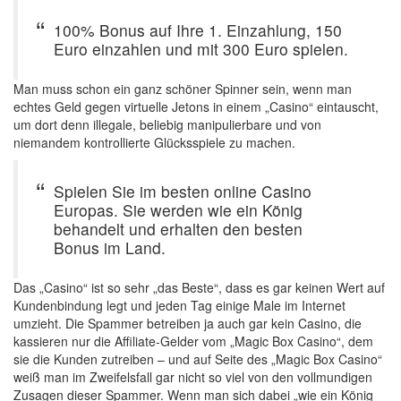
100% Bonus auf Ihre 1. Einzahlung, 150
Euro einzahlen und mit 300 Euro spielen.
Man muss schon ein ganz schöner Spinner sein, wenn man
echtes Geld gegen virtuelle Jetons in einem „Casino“ eintauscht,
um dort denn illegale, beliebig manipulierbare und von
niemandem kontrollierte Glücksspiele zu machen.
Spielen Sie im besten online Casino
Europas. Sie werden wie ein König
behandelt und erhalten den besten
Bonus im Land.
Das „Casino“ ist so sehr „das Beste“, dass es gar keinen Wert auf
Kundenbindung legt und jeden Tag einige Male im Internet
umzieht. Die Spammer betreiben ja auch gar kein Casino, die
kassieren nur die Affiliate-Gelder vom „Magic Box Casino“, dem
sie die Kunden zutreiben – und auf Seite des „Magic Box Casino“
weiß man im Zweifelsfall gar nicht so viel von den vollmundigen
Zusagen dieser Spammer. Wenn man sich dabei „wie ein König